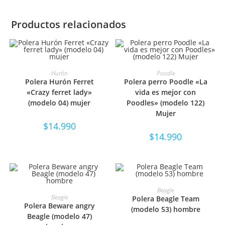
Productos relacionados
SELECCIONAR OPCIONES
SELECCIONAR OPCIONES
Hurón
Poodle
Polera Hurón Ferret
Polera perro Poodle «La
«Crazy ferret lady»
vida es mejor con
(modelo 04) mujer
Poodles» (modelo 122)
Mujer
$
14.990
$
14.990
SELECCIONAR OPCIONES
Beagle
SELECCIONAR OPCIONES
Beagle
Polera Beagle Team
Polera Beware angry
(modelo 53) hombre
Beagle (modelo 47)