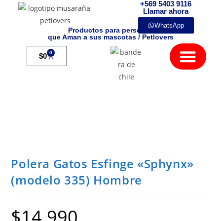
+569 5403 9116
Llamar ahora
WhatsApp
Productos para personas
que Aman a sus mascotas / Petlovers
Mamíferos Exóticos
0
$
0
Polera Gatos Esfinge «Sphynx»
(modelo 335) Hombre
$
14.990