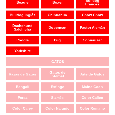
Bulldog
Beagle
Bóxer
Francés
Bulldog Inglés
Chihuahua
Chow Chow
Dachshund
Doberman
Pastor Alemán
Salchicha
Poodle
Pug
Schnauzer
Yorkshire
GATOS
Gatos de
Razas de Gatos
Arte de Gatos
Internet
Bengalí
Esfinge
Maine Coon
Persa
Siamés
Color Calico
Color Carey
Color Naranjo
Color Romano