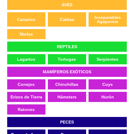
AVES
Inseparables
Canarios
Catitas
Agapornis
Ninfas
REPTILES
Lagartos
Tortugas
Serpientes
MAMÍFEROS EXÓTICOS
Conejos
Chinchillas
Cuys
Erizos de Tierra
Hámsters
Hurón
Ratones
PECES