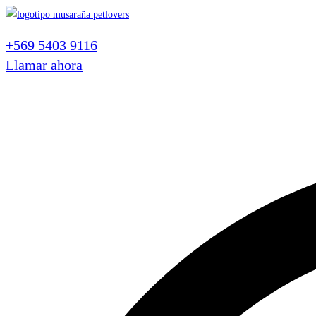
Ir
al
+569 5403 9116
contenido
Llamar ahora