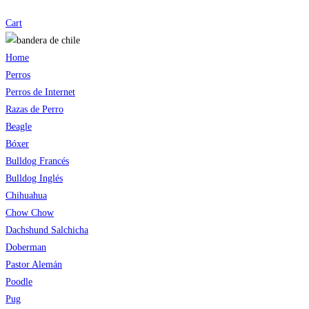
Cart
Home
Perros
Perros de Internet
Razas de Perro
Beagle
Bóxer
Bulldog Francés
Bulldog Inglés
Chihuahua
Chow Chow
Dachshund Salchicha
Doberman
Pastor Alemán
Poodle
Pug