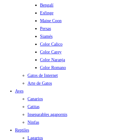
Bengalí
Esfinge
Maine Coon
Persas
Siamés
Color Calico
Color Carey
Color Naranja
Color Romano
Gatos de Internet
Arte de Gatos
Aves
Canarios
Catitas
Inseparables agapornis
Ninfas
Reptiles
Lagartos