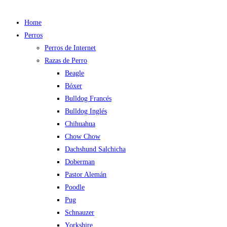
Home
Perros
Perros de Internet
Razas de Perro
Beagle
Bóxer
Bulldog Francés
Bulldog Inglés
Chihuahua
Chow Chow
Dachshund Salchicha
Doberman
Pastor Alemán
Poodle
Pug
Schnauzer
Yorkshire