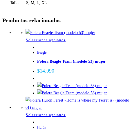
Talla
S, M, L, XL
Productos relacionados
Este
Seleccionar opciones
producto
Beagle
tiene
Polera Beagle Team (modelo 53) mujer
múltiples
variantes.
$
14.990
Las
opciones
se
pueden
elegir
en
Este
Seleccionar opciones
la
producto
página
Hurón
tiene