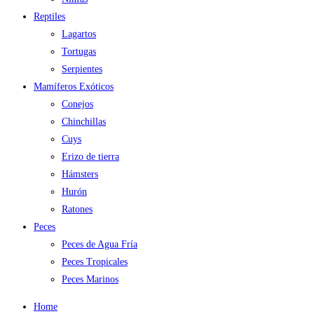
Reptiles
Lagartos
Tortugas
Serpientes
Mamíferos Exóticos
Conejos
Chinchillas
Cuys
Erizo de tierra
Hámsters
Hurón
Ratones
Peces
Peces de Agua Fría
Peces Tropicales
Peces Marinos
Home