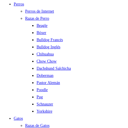
Perros
Perros de Internet
Razas de Perro
Beagle
Bóxer
Bulldog Francés
Bulldog Inglés
Chihuahua
Chow Chow
Dachshund Salchicha
Doberman
Pastor Alemán
Poodle
Pug
Schnauzer
Yorkshire
Gatos
Razas de Gatos