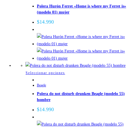
de
Polera Hurón Ferret «Home is where my Ferret is»
múltiples
producto
(modelo 01) mujer
variantes.
Las
$
14.990
opciones
se
pueden
elegir
en
la
página
Este
Seleccionar opciones
de
producto
Beagle
producto
tiene
Polera do not disturb drunken Beagle (modelo 55)
múltiples
hombre
variantes.
Las
$
14.990
opciones
se