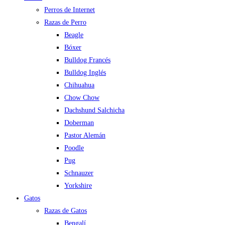
Perros de Internet
Razas de Perro
Beagle
Bóxer
Bulldog Francés
Bulldog Inglés
Chihuahua
Chow Chow
Dachshund Salchicha
Doberman
Pastor Alemán
Poodle
Pug
Schnauzer
Yorkshire
Gatos
Razas de Gatos
Bengalí