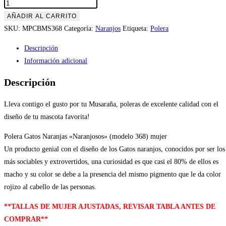
Polera
GGatos
AÑADIR AL CARRITO
Naranjas
SKU:
MPCBMS368
Categoría:
Naranjos
Etiqueta:
Polera
«Naranjosos»
Descripción
(modelo
Información adicional
368)
mujer
Descripción
cantidad
Lleva contigo el gusto por tu Musaraña, poleras de excelente calidad con el
diseño de tu mascota favorita!
Polera Gatos Naranjas «Naranjosos» (modelo 368) mujer
Un producto genial con el diseño de los Gatos naranjos, conocidos por ser los
más sociables y extrovertidos, una curiosidad es que casi el 80% de ellos es
macho y su color se debe a la presencia del mismo pigmento que le da color
rojizo al cabello de las personas.
**TALLAS DE MUJER AJUSTADAS, REVISAR TABLA ANTES DE
COMPRAR**