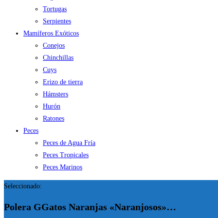
Tortugas
Serpientes
Mamíferos Exóticos
Conejos
Chinchillas
Cuys
Erizo de tierra
Hámsters
Hurón
Ratones
Peces
Peces de Agua Fría
Peces Tropicales
Peces Marinos
Seleccionado:
Polera GGatos Naranjas «Naranjosos»…