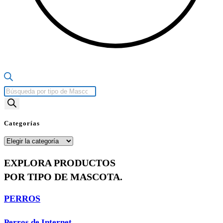
Búsqueda
de
productos
Categorías
Categorías
EXPLORA PRODUCTOS
POR TIPO DE MASCOTA.
PERROS
Perros de Internet