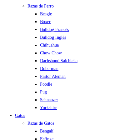
Razas de Perro
Beagle
Bóxer
Bulldog Francés
Bulldog Inglés
Chihuahua
Chow Chow
Dachshund Salchicha
Doberman
Pastor Alemán
Poodle
Pug
Schnauzer
Yorkshire
Gatos
Razas de Gatos
Bengalí
Esfinge