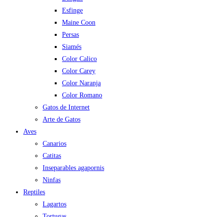
Esfinge
Maine Coon
Persas
Siamés
Color Calico
Color Carey
Color Naranja
Color Romano
Gatos de Internet
Arte de Gatos
Aves
Canarios
Catitas
Inseparables agapornis
Ninfas
Reptiles
Lagartos
Tortugas