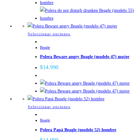
pueden
elegir
en
la
página
Este
Seleccionar opciones
de
producto
Beagle
producto
tiene
Polera Beware angry Beagle (modelo 47) mujer
múltiples
variantes.
$
14.990
Las
opciones
se
pueden
elegir
Este
Seleccionar opciones
en
producto
la
Beagle
tiene
página
Polera Papá Beagle (modelo 52) hombre
múltiples
de
variantes.