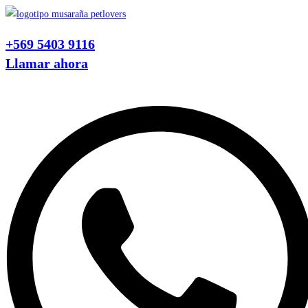
Ir
al
+569 5403 9116
contenido
Llamar ahora