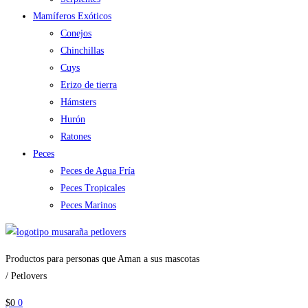
Mamíferos Exóticos
Conejos
Chinchillas
Cuys
Erizo de tierra
Hámsters
Hurón
Ratones
Peces
Peces de Agua Fría
Peces Tropicales
Peces Marinos
Productos para personas que Aman a sus mascotas
/ Petlovers
$
0
0