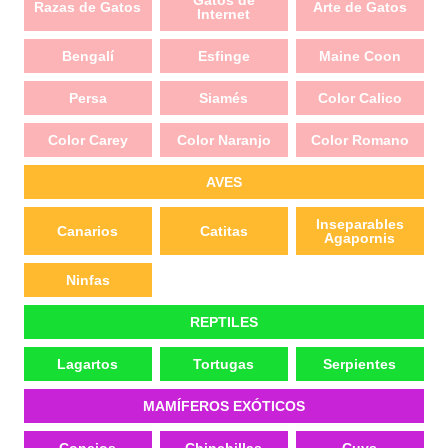
Gatos de
Razas de Gatos
Arte de Gatos
Internet
Bengalí
Esfinge
Maine Coon
Persa
Siamés
Color Calico
Color Carey
Color Naranjo
Color Romano
AVES
Inseparables
Canarios
Catitas
Agapornis
Ninfas
REPTILES
Lagartos
Tortugas
Serpientes
MAMÍFEROS EXÓTICOS