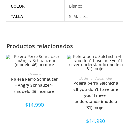
COLOR
Blanco
TALLA
S, M, L, XL
Productos relacionados
SELECCIONAR OPCIONES
Schnauzer
SELECCIONAR OPCIONES
Dachshund Salchicha
Polera Perro Schnauzer
Polera perro Salchicha
«Angry Schnauzer»
«If you don’t have one
(modelo 46) hombre
you’ll never
understand» (modelo
$
14.990
31) mujer
$
14.990