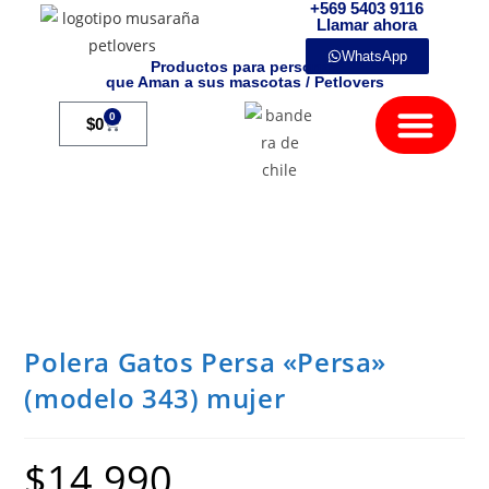
+569 5403 9116
Llamar ahora
WhatsApp
Productos para personas
que Aman a sus mascotas / Petlovers
Mamíferos Exóticos
0
$
0
Polera Gatos Persa «Persa»
(modelo 343) mujer
$
14.990