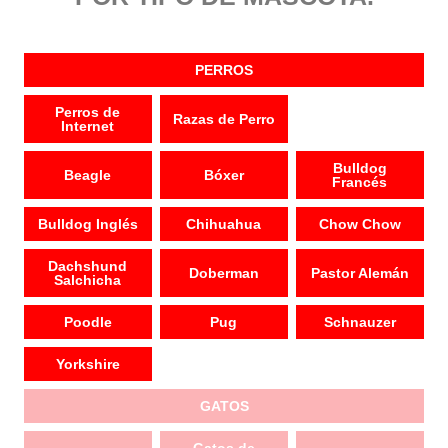
PERROS
Perros de
Razas de Perro
Internet
Bulldog
Beagle
Bóxer
Francés
Bulldog Inglés
Chihuahua
Chow Chow
Dachshund
Doberman
Pastor Alemán
Salchicha
Poodle
Pug
Schnauzer
Yorkshire
GATOS