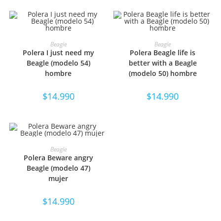
SELECCIONAR OPCIONES
SELECCIONAR OPCIONES
Beagle
Beagle
Polera I just need my
Polera Beagle life is
Beagle (modelo 54)
better with a Beagle
hombre
(modelo 50) hombre
$
14.990
$
14.990
SELECCIONAR OPCIONES
Beagle
Polera Beware angry
Beagle (modelo 47)
mujer
$
14.990