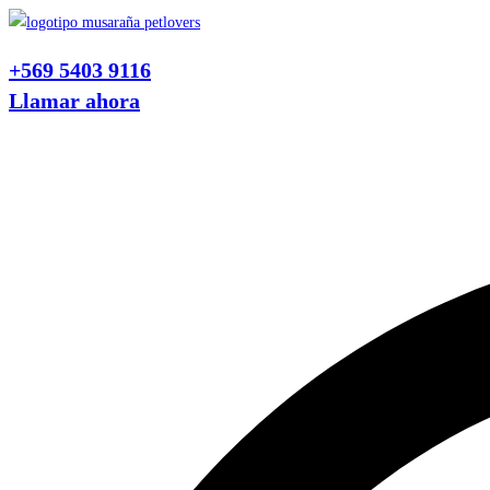
Ir
al
+569 5403 9116
contenido
Llamar ahora