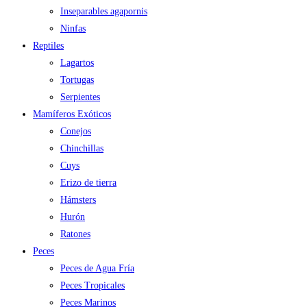
Inseparables agapornis
Ninfas
Reptiles
Lagartos
Tortugas
Serpientes
Mamíferos Exóticos
Conejos
Chinchillas
Cuys
Erizo de tierra
Hámsters
Hurón
Ratones
Peces
Peces de Agua Fría
Peces Tropicales
Peces Marinos