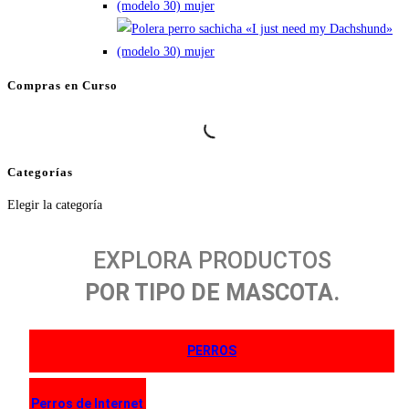
pueden
elegir
en
la
Compras en Curso
página
de
producto
Categorías
Categorías
Elegir la categoría
EXPLORA PRODUCTOS
POR TIPO DE MASCOTA.
PERROS
Perros de Internet