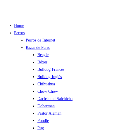
Home
Perros
Perros de Internet
Razas de Perro
Beagle
Bóxer
Bulldog Francés
Bulldog Inglés
Chihuahua
Chow Chow
Dachshund Salchicha
Doberman
Pastor Alemán
Poodle
Pug