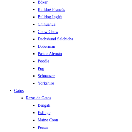
Bóxer
Bulldog Francés
Bulldog Inglés
Chihuahua
Chow Chow
Dachshund Salchicha
Doberman
Pastor Alemán
Poodle
Pug
Schnauzer
Yorkshire
Gatos
Razas de Gatos
Bengalí
Esfinge
Maine Coon
Persas