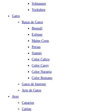
Schnauzer
Yorkshire
Gatos
Razas de Gatos
Bengalí
Esfinge
Maine Coon
Persas
Siamés
Color Calico
Color Carey
Color Naranja
Color Romano
Gatos de Internet
Arte de Gatos
Aves
Canarios
Catitas