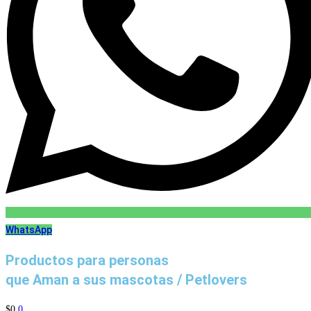
WhatsApp
Productos para personas
que Aman a sus mascotas / Petlovers
$
0
0