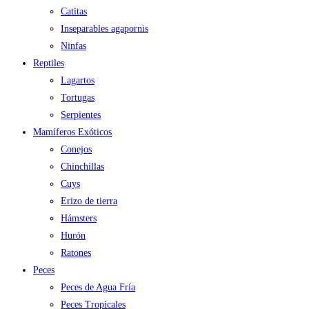
Catitas
Inseparables agapornis
Ninfas
Reptiles
Lagartos
Tortugas
Serpientes
Mamíferos Exóticos
Conejos
Chinchillas
Cuys
Erizo de tierra
Hámsters
Hurón
Ratones
Peces
Peces de Agua Fría
Peces Tropicales