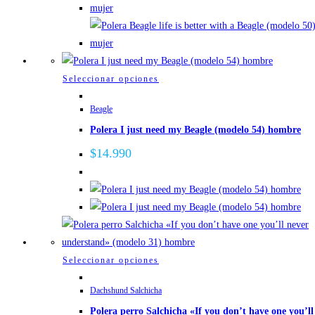
pueden
elegir
en
la
página
Este
Seleccionar opciones
de
producto
Beagle
producto
tiene
Polera I just need my Beagle (modelo 54) hombre
múltiples
variantes.
$
14.990
Las
opciones
se
pueden
elegir
en
Este
Seleccionar opciones
la
producto
página
Dachshund Salchicha
tiene
de
Polera perro Salchicha «If you don’t have one you’ll
múltiples