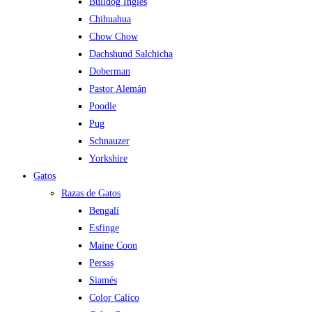
Bulldog Inglés
Chihuahua
Chow Chow
Dachshund Salchicha
Doberman
Pastor Alemán
Poodle
Pug
Schnauzer
Yorkshire
Gatos
Razas de Gatos
Bengalí
Esfinge
Maine Coon
Persas
Siamés
Color Calico