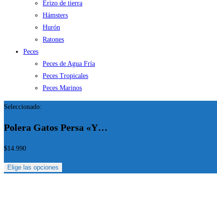
Erizo de tierra
Hámsters
Hurón
Ratones
Peces
Peces de Agua Fría
Peces Tropicales
Peces Marinos
Seleccionado:
Polera Gatos Persa «Y…
$
14.990
Elige las opciones