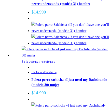
producto
never understand» (modelo 31) hombre
variantes.
Las
$
14.990
opciones
se
pueden
elegir
en
la
página
de
Este
Seleccionar opciones
producto
producto
Dachshund Salchicha
tiene
Polera perro sachicha «I just need my Dachshund»
múltiples
(modelo 30) mujer
variantes.
Las
$
14.990
opciones
se