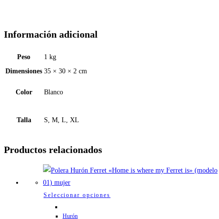
Información adicional
Peso
1 kg
Dimensiones
35 × 30 × 2 cm
Color
Blanco
Talla
S, M, L, XL
Productos relacionados
Este
Seleccionar opciones
producto
Hurón
tiene