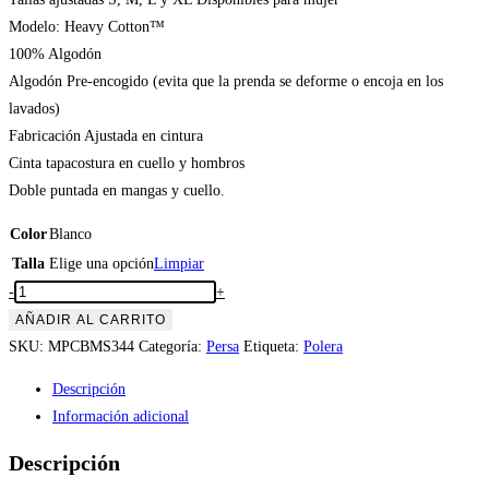
Modelo: Heavy Cotton™
100% Algodón
Algodón Pre-encogido (evita que la prenda se deforme o encoja en los
lavados)
Fabricación Ajustada en cintura
Cinta tapacostura en cuello y hombros
Doble puntada en mangas y cuello.
Color
Blanco
Talla
Elige una opción
Limpiar
Polera
-
+
Gatos
AÑADIR AL CARRITO
Persa
SKU:
MPCBMS344
Categoría:
Persa
Etiqueta:
Polera
«Y
Descripción
mi
Información adicional
Comida?»
(modelo
Descripción
344)