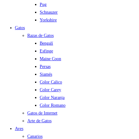
Pug
Schnauzer
Yorkshire
Gatos
Razas de Gatos
Bengalí
Esfinge
Maine Coon
Persas
Siamés
Color Calico
Color Carey
Color Naranja
Color Romano
Gatos de Internet
Arte de Gatos
Aves
Canarios