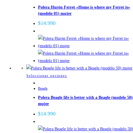
Polera Hurón Ferret «Home is where my Ferret is»
múltiples
(modelo 01) mujer
variantes.
Las
$
14.990
opciones
se
pueden
elegir
en
la
página
Este
Seleccionar opciones
de
producto
Beagle
producto
tiene
Polera Beagle life is better with a Beagle (modelo 50)
múltiples
mujer
variantes.
Las
$
14.990
opciones
se