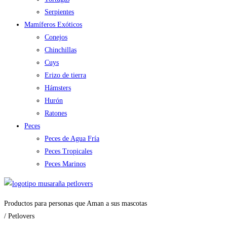
Serpientes
Mamíferos Exóticos
Conejos
Chinchillas
Cuys
Erizo de tierra
Hámsters
Hurón
Ratones
Peces
Peces de Agua Fría
Peces Tropicales
Peces Marinos
Productos para personas que Aman a sus mascotas
/ Petlovers