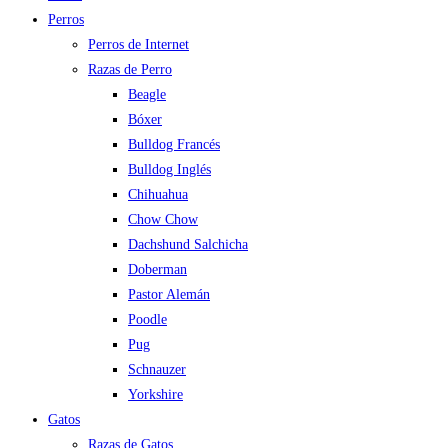
Perros
Perros de Internet
Razas de Perro
Beagle
Bóxer
Bulldog Francés
Bulldog Inglés
Chihuahua
Chow Chow
Dachshund Salchicha
Doberman
Pastor Alemán
Poodle
Pug
Schnauzer
Yorkshire
Gatos
Razas de Gatos