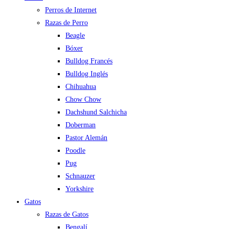
Perros de Internet
Razas de Perro
Beagle
Bóxer
Bulldog Francés
Bulldog Inglés
Chihuahua
Chow Chow
Dachshund Salchicha
Doberman
Pastor Alemán
Poodle
Pug
Schnauzer
Yorkshire
Gatos
Razas de Gatos
Bengalí