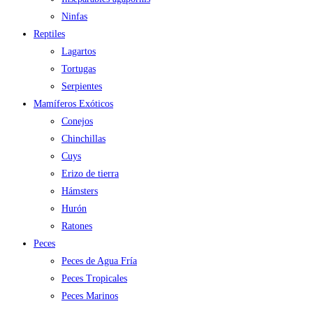
Ninfas
Reptiles
Lagartos
Tortugas
Serpientes
Mamíferos Exóticos
Conejos
Chinchillas
Cuys
Erizo de tierra
Hámsters
Hurón
Ratones
Peces
Peces de Agua Fría
Peces Tropicales
Peces Marinos