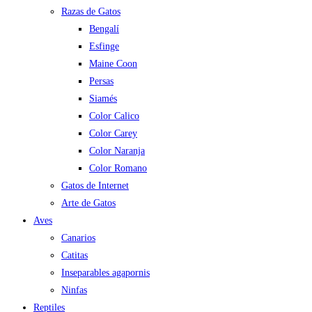
Razas de Gatos
Bengalí
Esfinge
Maine Coon
Persas
Siamés
Color Calico
Color Carey
Color Naranja
Color Romano
Gatos de Internet
Arte de Gatos
Aves
Canarios
Catitas
Inseparables agapornis
Ninfas
Reptiles