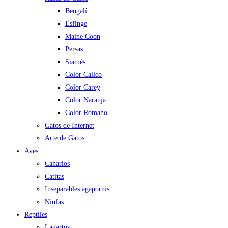
Bengalí
Esfinge
Maine Coon
Persas
Siamés
Color Calico
Color Carey
Color Naranja
Color Romano
Gatos de Internet
Arte de Gatos
Aves
Canarios
Catitas
Inseparables agapornis
Ninfas
Reptiles
Lagartos