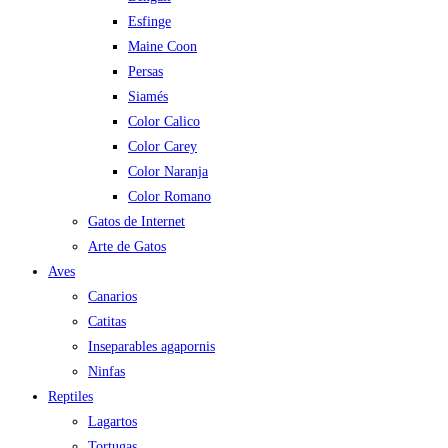
Esfinge
Maine Coon
Persas
Siamés
Color Calico
Color Carey
Color Naranja
Color Romano
Gatos de Internet
Arte de Gatos
Aves
Canarios
Catitas
Inseparables agapornis
Ninfas
Reptiles
Lagartos
Tortugas