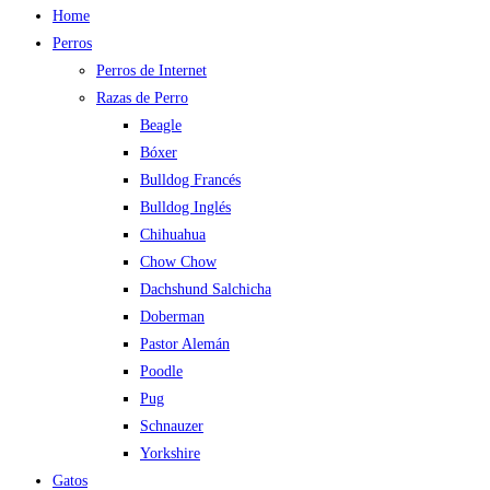
Home
Perros
Perros de Internet
Razas de Perro
Beagle
Bóxer
Bulldog Francés
Bulldog Inglés
Chihuahua
Chow Chow
Dachshund Salchicha
Doberman
Pastor Alemán
Poodle
Pug
Schnauzer
Yorkshire
Gatos