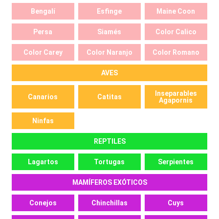
Bengalí
Esfinge
Maine Coon
Persa
Siamés
Color Calico
Color Carey
Color Naranjo
Color Romano
AVES
Inseparables
Canarios
Catitas
Agapornis
Ninfas
REPTILES
Lagartos
Tortugas
Serpientes
MAMÍFEROS EXÓTICOS
Conejos
Chinchillas
Cuys