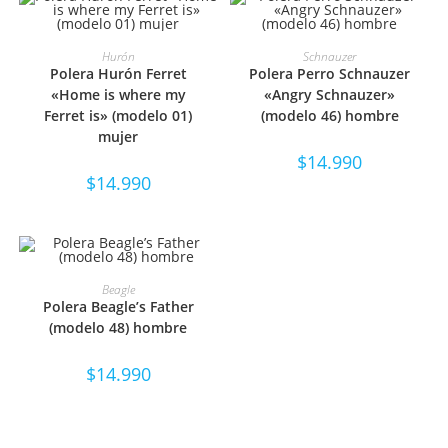
SELECCIONAR OPCIONES
SELECCIONAR OPCIONES
Hurón
Schnauzer
Polera Hurón Ferret
Polera Perro Schnauzer
«Home is where my
«Angry Schnauzer»
Ferret is» (modelo 01)
(modelo 46) hombre
mujer
$
14.990
$
14.990
SELECCIONAR OPCIONES
Beagle
Polera Beagle’s Father
(modelo 48) hombre
$
14.990