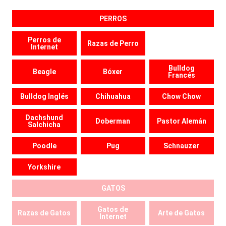
PERROS
Perros de
Razas de Perro
Internet
Bulldog
Beagle
Bóxer
Francés
Bulldog Inglés
Chihuahua
Chow Chow
Dachshund
Doberman
Pastor Alemán
Salchicha
Poodle
Pug
Schnauzer
Yorkshire
GATOS
Gatos de
Razas de Gatos
Arte de Gatos
Internet