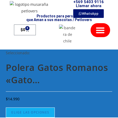
+569 5403 9116
Llamar ahora
WhatsApp
Productos para personas
que Aman a sus mascotas / Petlovers
Mamíferos Exóticos
0
$
0
Seleccionado:
Polera Gatos Romanos
«Gato…
$
14.990
ELIGE LAS OPCIONES