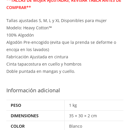
**TALLAS DE MUJER AJUSTADAS, REVISAR TABLA ANTES DE
COMPRAR**
Tallas ajustadas S, M, L y XL Disponibles para mujer
Modelo: Heavy Cotton™
100% Algodón
Algodón Pre-encogido (evita que la prenda se deforme o
encoja en los lavados)
Fabricación Ajustada en cintura
Cinta tapacostura en cuello y hombros
Doble puntada en mangas y cuello.
Información adicional
PESO
1 kg
DIMENSIONES
35 × 30 × 2 cm
COLOR
Blanco