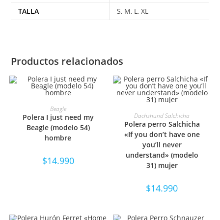
TALLA
S, M, L, XL
Productos relacionados
SELECCIONAR OPCIONES
Beagle
SELECCIONAR OPCIONES
Dachshund Salchicha
Polera I just need my
Polera perro Salchicha
Beagle (modelo 54)
«If you don’t have one
hombre
you’ll never
understand» (modelo
$
14.990
31) mujer
$
14.990