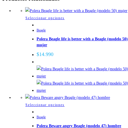
Este
Seleccionar opciones
producto
Beagle
tiene
Polera Beagle life is better with a Beagle (modelo 50)
múltiples
mujer
variantes.
Las
$
14.990
opciones
se
pueden
elegir
en
la
página
Este
Seleccionar opciones
de
producto
Beagle
producto
tiene
Polera Beware angry Beagle (modelo 47) hombre
múltiples