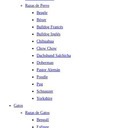
Razas de Perro
Beagle
Bóxer
Bulldog Francés
Bulldog Inglés
Chihuahua
Chow Chow
Dachshund Salchicha
Doberman
Pastor Alemán
Poodle
Pug
Schnauzer
Yorkshire
Gatos
Razas de Gatos
Bengalí
Esfinge