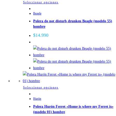
página
Este
Seleccionar opciones
de
producto
Beagle
producto
tiene
Polera do not disturb drunken Beagle (modelo 55)
múltiples
hombre
variantes.
Las
$
14.990
opciones
se
pueden
elegir
en
la
página
de
Este
Seleccionar opciones
producto
producto
Hurón
tiene
Polera Hurón Ferret «Home is where my Ferret is»
múltiples
(modelo 01) hombre
variantes.