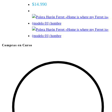
Las
$
14.990
opciones
se
pueden
elegir
en
la
Compras en Curso
página
de
producto