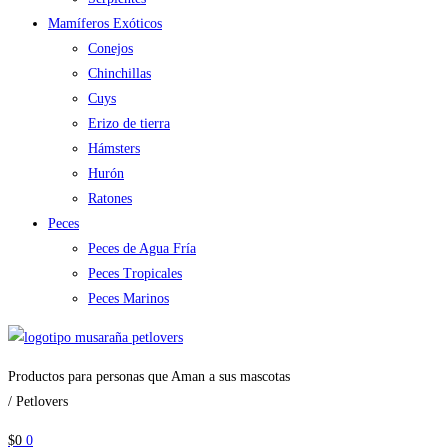
Mamíferos Exóticos
Conejos
Chinchillas
Cuys
Erizo de tierra
Hámsters
Hurón
Ratones
Peces
Peces de Agua Fría
Peces Tropicales
Peces Marinos
Productos para personas que Aman a sus mascotas
/ Petlovers
$
0
0