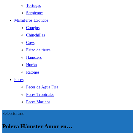
Tortugas
Serpientes
Mamíferos Exóticos
Conejos
Chinchillas
Cuys
Erizo de tierra
Hámsters
Hurón
Ratones
Peces
Peces de Agua Fría
Peces Tropicales
Peces Marinos
Seleccionado:
Polera Hámster Amor en…