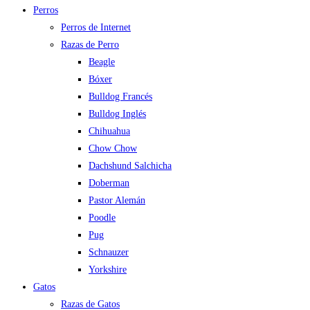
Perros
Perros de Internet
Razas de Perro
Beagle
Bóxer
Bulldog Francés
Bulldog Inglés
Chihuahua
Chow Chow
Dachshund Salchicha
Doberman
Pastor Alemán
Poodle
Pug
Schnauzer
Yorkshire
Gatos
Razas de Gatos