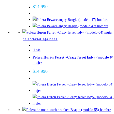
variantes.
$
14.990
Las
opciones
se
pueden
elegir
Este
Seleccionar opciones
en
producto
la
Hurón
tiene
página
Polera Hurón Ferret «Crazy ferret lady» (modelo 04
múltiples
de
mujer
variantes.
producto
Las
$
14.990
opciones
se
pueden
elegir
en
la