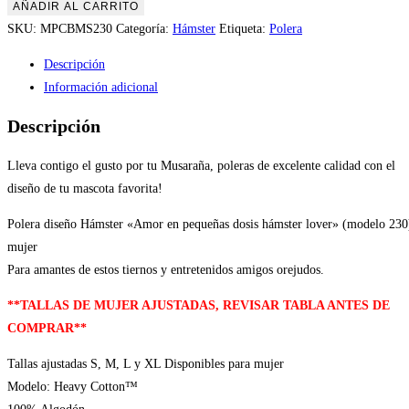
Hámster
AÑADIR AL CARRITO
Amor
SKU:
MPCBMS230
Categoría:
Hámster
Etiqueta:
Polera
en
Descripción
pequeñas
Información adicional
dosis
hámster
Descripción
lover
(modelo
Lleva contigo el gusto por tu Musaraña, poleras de excelente calidad con el
230)
diseño de tu mascota favorita!
mujer
Polera diseño Hámster «Amor en pequeñas dosis hámster lover» (modelo 230
cantidad
mujer
Para amantes de estos tiernos y entretenidos amigos orejudos.
**TALLAS DE MUJER AJUSTADAS, REVISAR TABLA ANTES DE
COMPRAR**
Tallas ajustadas S, M, L y XL Disponibles para mujer
Modelo: Heavy Cotton™