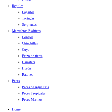
Reptiles
Lagartos
Tortugas
Serpientes
Mamíferos Exóticos
Conejos
Chinchillas
Cuys
Erizo de tierra
Hámsters
Hurón
Ratones
Peces
Peces de Agua Fría
Peces Tropicales
Peces Marinos
Home