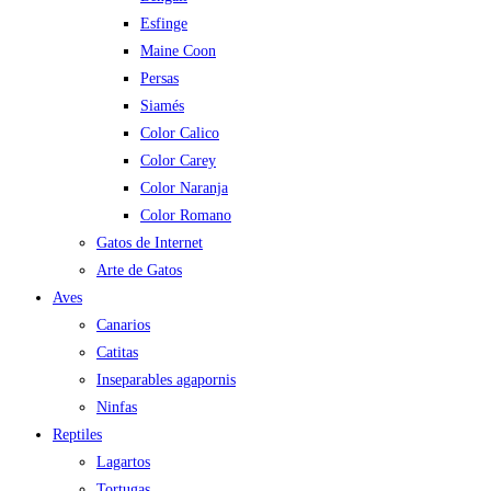
Esfinge
Maine Coon
Persas
Siamés
Color Calico
Color Carey
Color Naranja
Color Romano
Gatos de Internet
Arte de Gatos
Aves
Canarios
Catitas
Inseparables agapornis
Ninfas
Reptiles
Lagartos
Tortugas