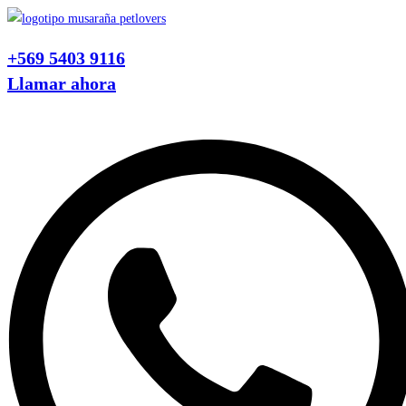
Ir
al
+569 5403 9116
contenido
Llamar ahora