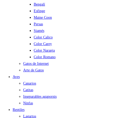
Bengalí
Esfinge
Maine Coon
Persas
Siamés
Color Calico
Color Carey
Color Naranja
Color Romano
Gatos de Internet
Arte de Gatos
Aves
Canarios
Catitas
Inseparables agapornis
Ninfas
Reptiles
Lagartos