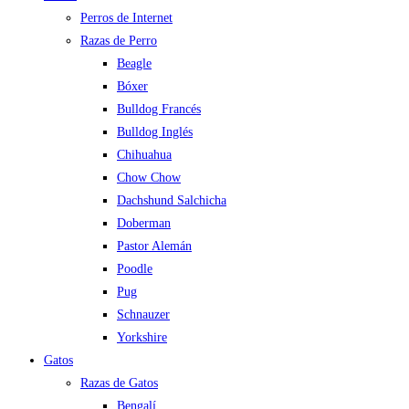
Perros de Internet
Razas de Perro
Beagle
Bóxer
Bulldog Francés
Bulldog Inglés
Chihuahua
Chow Chow
Dachshund Salchicha
Doberman
Pastor Alemán
Poodle
Pug
Schnauzer
Yorkshire
Gatos
Razas de Gatos
Bengalí