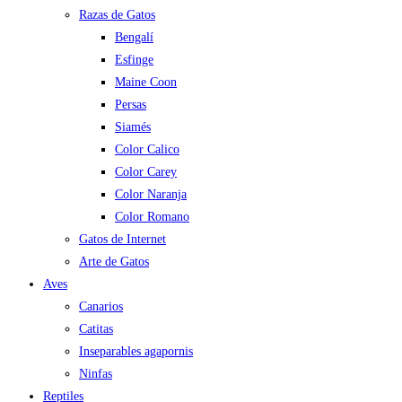
Razas de Gatos
Bengalí
Esfinge
Maine Coon
Persas
Siamés
Color Calico
Color Carey
Color Naranja
Color Romano
Gatos de Internet
Arte de Gatos
Aves
Canarios
Catitas
Inseparables agapornis
Ninfas
Reptiles