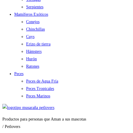
Serpientes
Mamíferos Exóticos
Conejos
Chinchillas
Cuys
Erizo de tierra
Hámsters
Hurón
Ratones
Peces
Peces de Agua Fría
Peces Tropicales
Peces Marinos
Productos para personas que Aman a sus mascotas
/ Petlovers