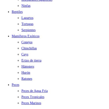
Ninfas
Reptiles
Lagartos
Tortugas
Serpientes
Mamíferos Exóticos
Conejos
Chinchillas
Cuys
Erizo de tierra
Hámsters
Hurón
Ratones
Peces
Peces de Agua Fría
Peces Tropicales
Peces Marinos