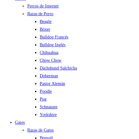
Perros de Internet
Razas de Perro
Beagle
Bóxer
Bulldog Francés
Bulldog Inglés
Chihuahua
Chow Chow
Dachshund Salchicha
Doberman
Pastor Alemán
Poodle
Pug
Schnauzer
Yorkshire
Gatos
Razas de Gatos
Bengalí