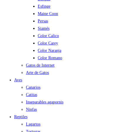
Esfinge
Maine Coon
Persas
Siamés
Color Calico
Color Carey
Color Naranja
Color Romano
Gatos de Internet
Arte de Gatos
Aves
Canarios
Catitas
Inseparables agapornis
Ninfas
Reptiles
Lagartos
Tortugas