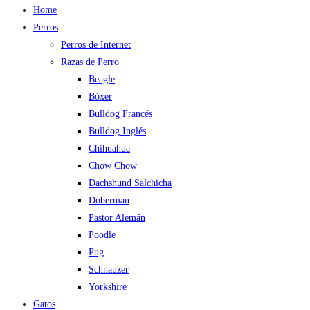
Home
Perros
Perros de Internet
Razas de Perro
Beagle
Bóxer
Bulldog Francés
Bulldog Inglés
Chihuahua
Chow Chow
Dachshund Salchicha
Doberman
Pastor Alemán
Poodle
Pug
Schnauzer
Yorkshire
Gatos