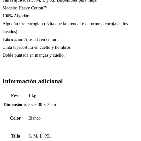
Tallas ajustadas S, M, L y XL Disponibles para mujer
Modelo: Heavy Cotton™
100% Algodón
Algodón Pre-encogido (evita que la prenda se deforme o encoja en los
lavados)
Fabricación Ajustada en cintura
Cinta tapacostura en cuello y hombros
Doble puntada en mangas y cuello.
Información adicional
Peso
1 kg
Dimensiones
35 × 30 × 2 cm
Color
Blanco
Talla
S, M, L, XL