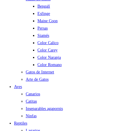
Bengalí
Esfinge
Maine Coon
Persas
Siamés
Color Calico
Color Carey
Color Naranja
Color Romano
Gatos de Internet
Arte de Gatos
Aves
Canarios
Catitas
Inseparables agapornis
Ninfas
Reptiles
Lagartos