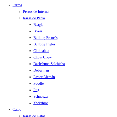
Perros
Perros de Internet
Razas de Perro
Beagle
Bóxer
Bulldog Francés
Bulldog Inglés
Chihuahua
Chow Chow
Dachshund Salchicha
Doberman
Pastor Alemán
Poodle
Pug
Schnauzer
Yorkshire
Gatos
Razas de Gatos