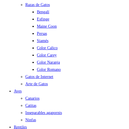
Razas de Gatos
Bengalí
Esfinge
Maine Coon
Persas
Siamés
Color Calico
Color Carey
Color Naranja
Color Romano
Gatos de Internet
Arte de Gatos
Aves
Canarios
Catitas
Inseparables agapornis
Ninfas
Reptiles