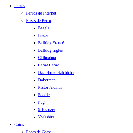
Perros
Perros de Internet
Razas de Perro
Beagle
Bóxer
Bulldog Francés
Bulldog Inglés
Chihuahua
Chow Chow
Dachshund Salchicha
Doberman
Pastor Alemán
Poodle
Pug
Schnauzer
Yorkshire
Gatos
Razas de Gatos