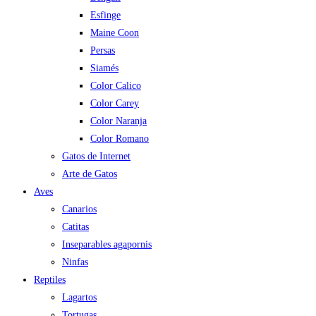
Esfinge
Maine Coon
Persas
Siamés
Color Calico
Color Carey
Color Naranja
Color Romano
Gatos de Internet
Arte de Gatos
Aves
Canarios
Catitas
Inseparables agapornis
Ninfas
Reptiles
Lagartos
Tortugas