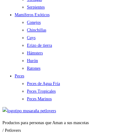
Serpientes
Mamíferos Exóticos
Conejos
Chinchillas
Cuys
Erizo de tierra
Hámsters
Hurón
Ratones
Peces
Peces de Agua Fría
Peces Tropicales
Peces Marinos
Productos para personas que Aman a sus mascotas
/ Petlovers