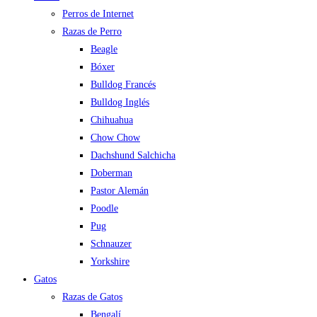
Perros de Internet
Razas de Perro
Beagle
Bóxer
Bulldog Francés
Bulldog Inglés
Chihuahua
Chow Chow
Dachshund Salchicha
Doberman
Pastor Alemán
Poodle
Pug
Schnauzer
Yorkshire
Gatos
Razas de Gatos
Bengalí