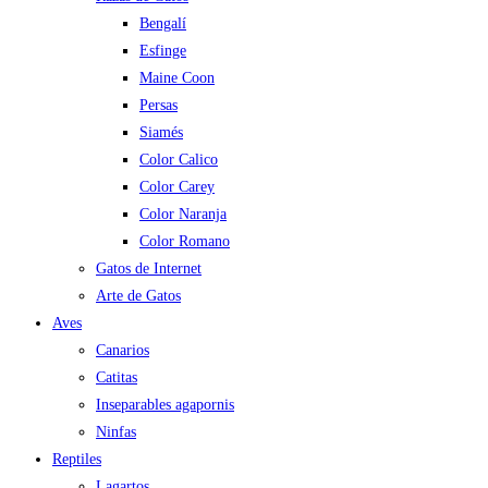
Bengalí
Esfinge
Maine Coon
Persas
Siamés
Color Calico
Color Carey
Color Naranja
Color Romano
Gatos de Internet
Arte de Gatos
Aves
Canarios
Catitas
Inseparables agapornis
Ninfas
Reptiles
Lagartos