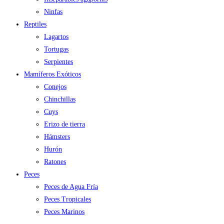
Ninfas
Reptiles
Lagartos
Tortugas
Serpientes
Mamíferos Exóticos
Conejos
Chinchillas
Cuys
Erizo de tierra
Hámsters
Hurón
Ratones
Peces
Peces de Agua Fría
Peces Tropicales
Peces Marinos