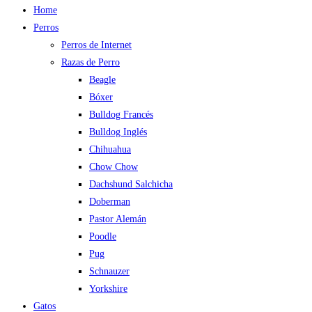
Home
Perros
Perros de Internet
Razas de Perro
Beagle
Bóxer
Bulldog Francés
Bulldog Inglés
Chihuahua
Chow Chow
Dachshund Salchicha
Doberman
Pastor Alemán
Poodle
Pug
Schnauzer
Yorkshire
Gatos