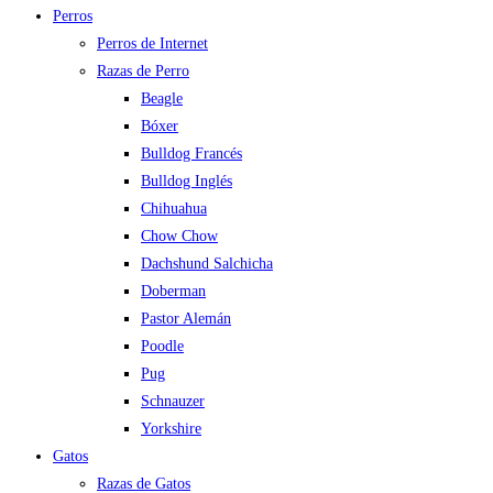
Perros
Perros de Internet
Razas de Perro
Beagle
Bóxer
Bulldog Francés
Bulldog Inglés
Chihuahua
Chow Chow
Dachshund Salchicha
Doberman
Pastor Alemán
Poodle
Pug
Schnauzer
Yorkshire
Gatos
Razas de Gatos