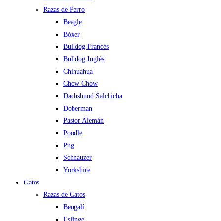
Razas de Perro
Beagle
Bóxer
Bulldog Francés
Bulldog Inglés
Chihuahua
Chow Chow
Dachshund Salchicha
Doberman
Pastor Alemán
Poodle
Pug
Schnauzer
Yorkshire
Gatos
Razas de Gatos
Bengalí
Esfinge