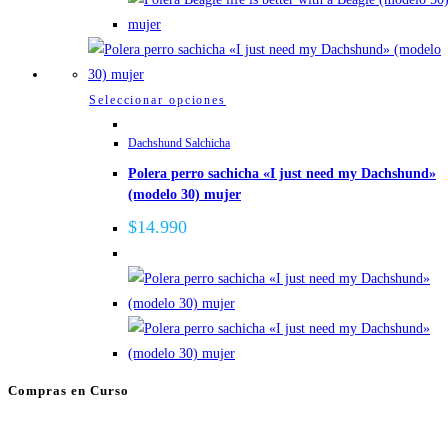
en
la
página
de
Este
Seleccionar opciones
producto
producto
Dachshund Salchicha
tiene
Polera perro sachicha «I just need my Dachshund»
múltiples
(modelo 30) mujer
variantes.
Las
$
14.990
opciones
se
pueden
elegir
en
la
Compras en Curso
página
de