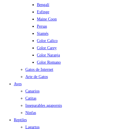
Bengalí
Esfinge
Maine Coon
Persas
Siamés
Color Calico
Color Carey
Color Naranja
Color Romano
Gatos de Internet
Arte de Gatos
Aves
Canarios
Catitas
Inseparables agapornis
Ninfas
Reptiles
Lagartos