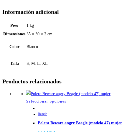
Información adicional
Peso
1 kg
Dimensiones
35 × 30 × 2 cm
Color
Blanco
Talla
S, M, L, XL
Productos relacionados
Este
Seleccionar opciones
producto
Beagle
tiene
Polera Beware angry Beagle (modelo 47) mujer
múltiples
variantes.