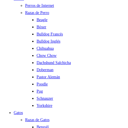
Perros de Internet
Razas de Perro
Beagle
Bóxer
Bulldog Francés
Bulldog Inglés
Chihuahua
Chow Chow
Dachshund Salchicha
Doberman
Pastor Alemán
Poodle
Pug
Schnauzer
Yorkshire
Gatos
Razas de Gatos
Bengalí