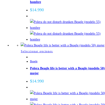
de
hombre
variantes.
producto
Las
$
14.990
opciones
se
pueden
elegir
en
la
página
Este
Seleccionar opciones
de
producto
Beagle
producto
tiene
Polera Beagle life is better with a Beagle (modelo 50)
múltiples
mujer
variantes.
Las
$
14.990
opciones
se
pueden
elegir