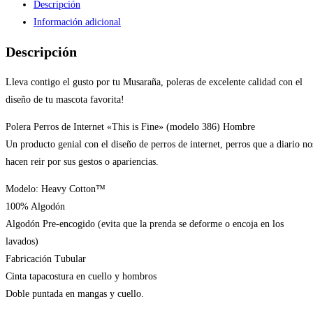
Descripción
«This
Información adicional
is
Fine»
Descripción
(modelo
386)
Lleva contigo el gusto por tu Musaraña, poleras de excelente calidad con el
Hombre
diseño de tu mascota favorita!
cantidad
Polera Perros de Internet «This is Fine» (modelo 386) Hombre
Un producto genial con el diseño de perros de internet, perros que a diario no
hacen reir por sus gestos o apariencias.
Modelo: Heavy Cotton™
100% Algodón
Algodón Pre-encogido (evita que la prenda se deforme o encoja en los
lavados)
Fabricación Tubular
Cinta tapacostura en cuello y hombros
Doble puntada en mangas y cuello.