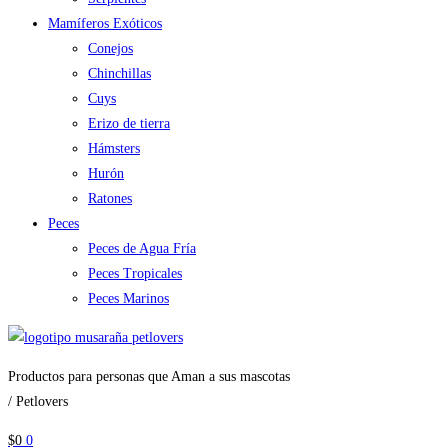
Mamíferos Exóticos
Conejos
Chinchillas
Cuys
Erizo de tierra
Hámsters
Hurón
Ratones
Peces
Peces de Agua Fría
Peces Tropicales
Peces Marinos
Productos para personas que Aman a sus mascotas
/ Petlovers
$
0
0