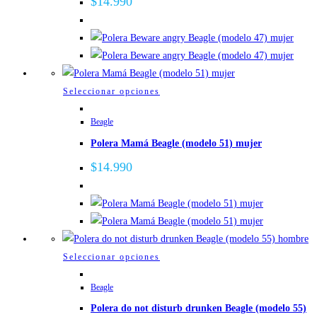
$
14.990
Las
opciones
se
pueden
elegir
Este
Seleccionar opciones
en
producto
la
Beagle
tiene
página
Polera Mamá Beagle (modelo 51) mujer
múltiples
de
variantes.
$
14.990
producto
Las
opciones
se
pueden
elegir
Este
Seleccionar opciones
en
producto
la
Beagle
tiene
página
Polera do not disturb drunken Beagle (modelo 55)
múltiples