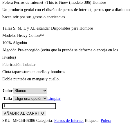
Polera Perros de Internet «This is Fine» (modelo 386) Hombre
Un producto genial con el diseño de perros de internet, perros que a diario no
hacen reir por sus gestos o apariencias.
Tallas S, M, L y XL estándar Disponibles para Hombre
Modelo: Heavy Cotton™
100% Algodón
Algodón Pre-encogido (evita que la prenda se deforme o encoja en los
lavados)
Fabricación Tubular
Cinta tapacostura en cuello y hombros
Doble puntada en mangas y cuello.
Color
Talla
Limpiar
Polera
Perros
AÑADIR AL CARRITO
de
SKU:
MPCBHS386
Categoría:
Perros de Internet
Etiqueta:
Polera
Internet