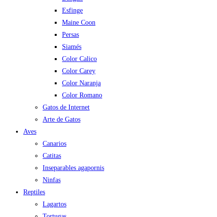
Esfinge
Maine Coon
Persas
Siamés
Color Calico
Color Carey
Color Naranja
Color Romano
Gatos de Internet
Arte de Gatos
Aves
Canarios
Catitas
Inseparables agapornis
Ninfas
Reptiles
Lagartos
Tortugas