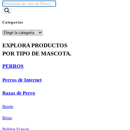
Búsqueda
de
productos
Categorías
Categorías
EXPLORA PRODUCTOS
POR TIPO DE MASCOTA.
PERROS
Perros de Internet
Razas de Perro
Beagle
Bóxer
Bulldog Francés