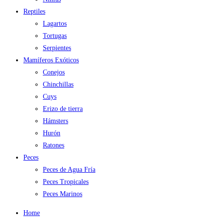
Reptiles
Lagartos
Tortugas
Serpientes
Mamíferos Exóticos
Conejos
Chinchillas
Cuys
Erizo de tierra
Hámsters
Hurón
Ratones
Peces
Peces de Agua Fría
Peces Tropicales
Peces Marinos
Home