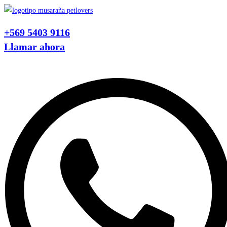
Ir
al
+569 5403 9116
contenido
Llamar ahora