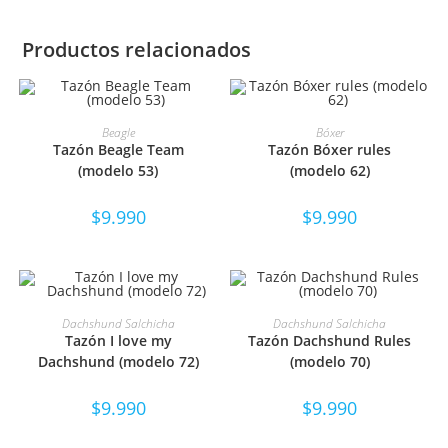
Productos relacionados
SELECCIONAR OPCIONES
SELECCIONAR OPCIONES
Beagle
Bóxer
Tazón Beagle Team
Tazón Bóxer rules
(modelo 53)
(modelo 62)
$
9.990
$
9.990
SELECCIONAR OPCIONES
SELECCIONAR OPCIONES
Dachshund Salchicha
Dachshund Salchicha
Tazón I love my
Tazón Dachshund Rules
Dachshund (modelo 72)
(modelo 70)
$
9.990
$
9.990