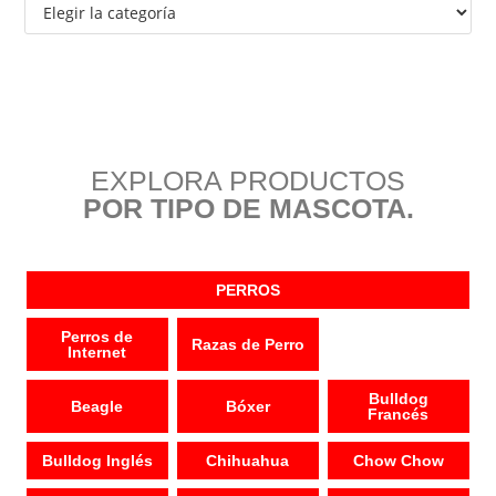
EXPLORA PRODUCTOS
POR TIPO DE MASCOTA.
PERROS
Perros de
Razas de Perro
Internet
Bulldog
Beagle
Bóxer
Francés
Bulldog Inglés
Chihuahua
Chow Chow