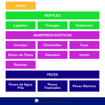
Ninfas
REPTILES
Lagartos
Tortugas
Serpientes
MAMÍFEROS EXÓTICOS
Conejos
Chinchillas
Cuys
Erizos de Tierra
Hámsters
Hurón
Ratones
PECES
Peces de Agua
Peces
Peces Marinos
Fría
Tropicales