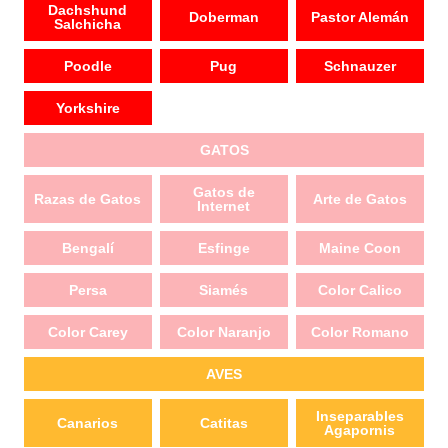
Dachshund
Doberman
Pastor Alemán
Salchicha
Poodle
Pug
Schnauzer
Yorkshire
GATOS
Gatos de
Razas de Gatos
Arte de Gatos
Internet
Bengalí
Esfinge
Maine Coon
Persa
Siamés
Color Calico
Color Carey
Color Naranjo
Color Romano
AVES
Inseparables
Canarios
Catitas
Agapornis