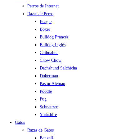
Perros de Internet
Razas de Perro
Beagle
Bóxer
Bulldog Francés
Bulldog Inglés
Chihuahua
Chow Chow
Dachshund Salchicha
Doberman
Pastor Alemán
Poodle
Pug
Schnauzer
Yorkshire
Gatos
Razas de Gatos
Bengalí