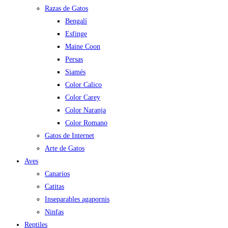
Razas de Gatos
Bengalí
Esfinge
Maine Coon
Persas
Siamés
Color Calico
Color Carey
Color Naranja
Color Romano
Gatos de Internet
Arte de Gatos
Aves
Canarios
Catitas
Inseparables agapornis
Ninfas
Reptiles