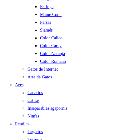
Esfinge
Maine Coon
Persas
Siamés
Color Calico
Color Carey
Color Naranja
Color Romano
Gatos de Internet
Arte de Gatos
Aves
Canarios
Catitas
Inseparables agapornis
Ninfas
Reptiles
Lagartos
Tortugas