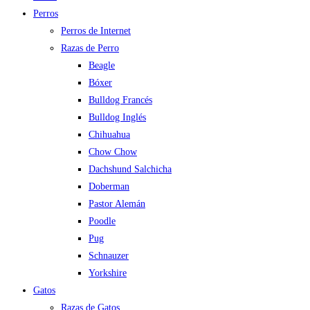
Perros
Perros de Internet
Razas de Perro
Beagle
Bóxer
Bulldog Francés
Bulldog Inglés
Chihuahua
Chow Chow
Dachshund Salchicha
Doberman
Pastor Alemán
Poodle
Pug
Schnauzer
Yorkshire
Gatos
Razas de Gatos