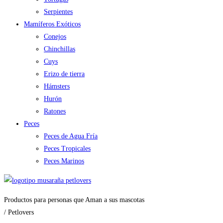
Serpientes
Mamíferos Exóticos
Conejos
Chinchillas
Cuys
Erizo de tierra
Hámsters
Hurón
Ratones
Peces
Peces de Agua Fría
Peces Tropicales
Peces Marinos
Productos para personas que Aman a sus mascotas
/ Petlovers