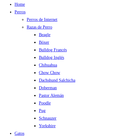
Home
Perros
Perros de Internet
Razas de Perro
Beagle
Bóxer
Bulldog Francés
Bulldog Inglés
Chihuahua
Chow Chow
Dachshund Salchicha
Doberman
Pastor Alemán
Poodle
Pug
Schnauzer
Yorkshire
Gatos