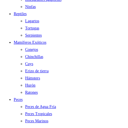
Ninfas
Reptiles
Lagartos
Tortugas
Serpientes
Mamíferos Exóticos
Conejos
Chinchillas
Cuys
Erizo de tierra
Hámsters
Hurón
Ratones
Peces
Peces de Agua Fría
Peces Tropicales
Peces Marinos