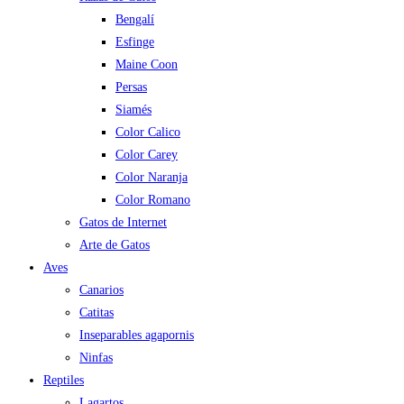
Bengalí
Esfinge
Maine Coon
Persas
Siamés
Color Calico
Color Carey
Color Naranja
Color Romano
Gatos de Internet
Arte de Gatos
Aves
Canarios
Catitas
Inseparables agapornis
Ninfas
Reptiles
Lagartos