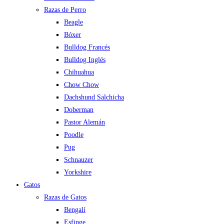
Razas de Perro
Beagle
Bóxer
Bulldog Francés
Bulldog Inglés
Chihuahua
Chow Chow
Dachshund Salchicha
Doberman
Pastor Alemán
Poodle
Pug
Schnauzer
Yorkshire
Gatos
Razas de Gatos
Bengalí
Esfinge