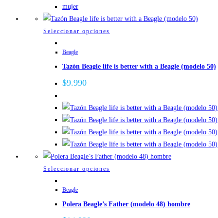
en
la
página
Este
Seleccionar opciones
de
producto
Beagle
producto
tiene
Tazón Beagle life is better with a Beagle (modelo 50)
múltiples
variantes.
$
9.990
Las
opciones
se
pueden
elegir
en
la
Este
Seleccionar opciones
página
producto
de
Beagle
tiene
producto
Polera Beagle’s Father (modelo 48) hombre
múltiples
variantes.