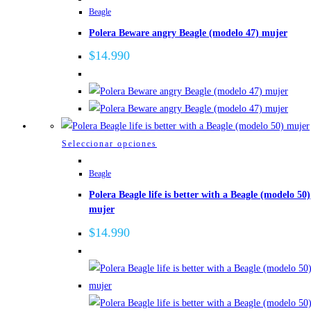
Beagle
tiene
Polera Beware angry Beagle (modelo 47) mujer
múltiples
variantes.
$
14.990
Las
opciones
se
pueden
elegir
Este
Seleccionar opciones
en
producto
la
Beagle
tiene
página
Polera Beagle life is better with a Beagle (modelo 50)
múltiples
de
mujer
variantes.
producto
Las
$
14.990
opciones
se
pueden
elegir