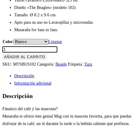
Tazón Cerámico Extra-blanco 325 ml.
Diseño «The Beagles» (modelo 102)
Tamaño: Ø 8.2 x 9.6 cm.
Apto para su uso en Lavavajillas y microondas.
Musaraña for fans to fans.
Color
Limpiar
Tazón
the
AÑADIR AL CARRITO
Beagles
SKU:
MTSBUS102
Categoría:
Beagle
Etiqueta:
Taza
(modelo
Descripción
102)
Información adicional
hombre
cantidad
Descripción
Fánatico del café y las mascotas?
Musaraña te ofrece éste genial Mug con tu mascota favorita, para que puedas
disfrutar de tu café, un té durante la tarde o la bebida caliente que prefieras.