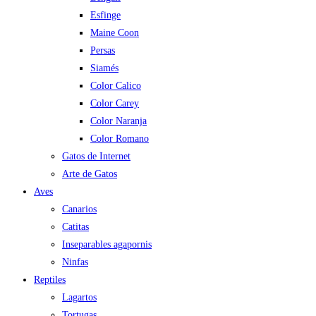
Esfinge
Maine Coon
Persas
Siamés
Color Calico
Color Carey
Color Naranja
Color Romano
Gatos de Internet
Arte de Gatos
Aves
Canarios
Catitas
Inseparables agapornis
Ninfas
Reptiles
Lagartos
Tortugas