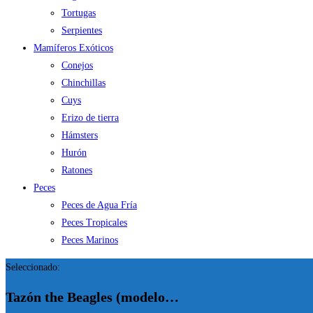
Tortugas
Serpientes
Mamíferos Exóticos
Conejos
Chinchillas
Cuys
Erizo de tierra
Hámsters
Hurón
Ratones
Peces
Peces de Agua Fría
Peces Tropicales
Peces Marinos
Seleccionado:
Tazón the Beagles (modelo…