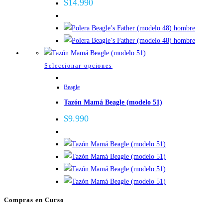
$
14.990
Las
opciones
se
pueden
elegir
Este
Seleccionar opciones
en
producto
la
Beagle
tiene
página
Tazón Mamá Beagle (modelo 51)
múltiples
de
variantes.
$
9.990
producto
Las
opciones
se
pueden
elegir
en
Compras en Curso
la
página