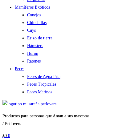
Mamíferos Exóticos
Conejos
Chinchillas
Cuys
Erizo de tierra
Hámsters
Hurón
Ratones
Peces
Peces de Agua Fría
Peces Tropicales
Peces Marinos
Productos para personas que Aman a sus mascotas
/ Petlovers
$
0
0