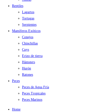
Reptiles
Lagartos
Tortugas
Serpientes
Mamíferos Exóticos
Conejos
Chinchillas
Cuys
Erizo de tierra
Hámsters
Hurón
Ratones
Peces
Peces de Agua Fría
Peces Tropicales
Peces Marinos
Home