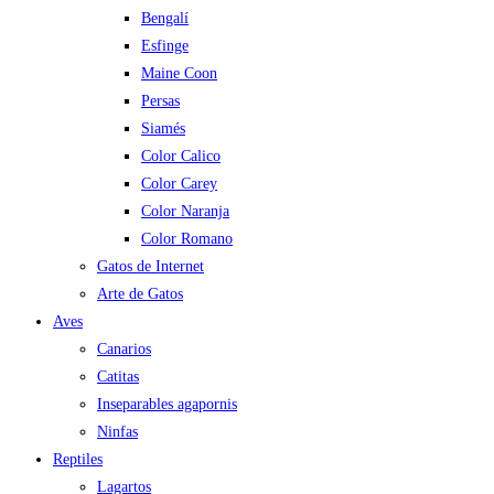
Bengalí
Esfinge
Maine Coon
Persas
Siamés
Color Calico
Color Carey
Color Naranja
Color Romano
Gatos de Internet
Arte de Gatos
Aves
Canarios
Catitas
Inseparables agapornis
Ninfas
Reptiles
Lagartos