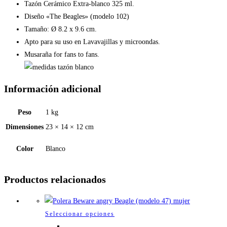
Tazón Cerámico Extra-blanco 325 ml.
Diseño «The Beagles» (modelo 102)
Tamaño: Ø 8.2 x 9.6 cm.
Apto para su uso en Lavavajillas y microondas.
Musaraña for fans to fans.
Información adicional
Peso
1 kg
Dimensiones
23 × 14 × 12 cm
Color
Blanco
Productos relacionados
Este
Seleccionar opciones
producto