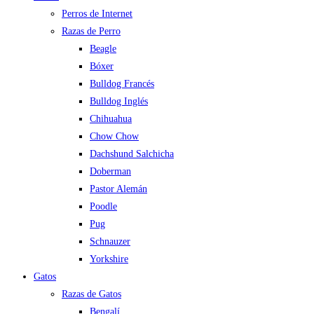
Perros de Internet
Razas de Perro
Beagle
Bóxer
Bulldog Francés
Bulldog Inglés
Chihuahua
Chow Chow
Dachshund Salchicha
Doberman
Pastor Alemán
Poodle
Pug
Schnauzer
Yorkshire
Gatos
Razas de Gatos
Bengalí