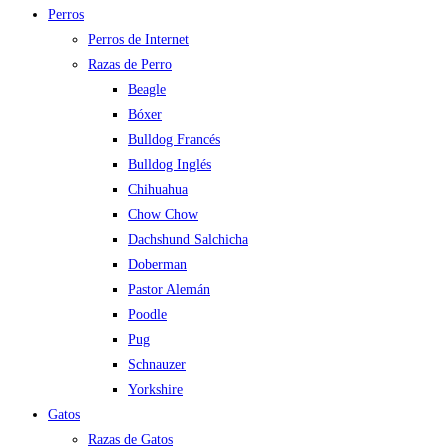
Perros
Perros de Internet
Razas de Perro
Beagle
Bóxer
Bulldog Francés
Bulldog Inglés
Chihuahua
Chow Chow
Dachshund Salchicha
Doberman
Pastor Alemán
Poodle
Pug
Schnauzer
Yorkshire
Gatos
Razas de Gatos