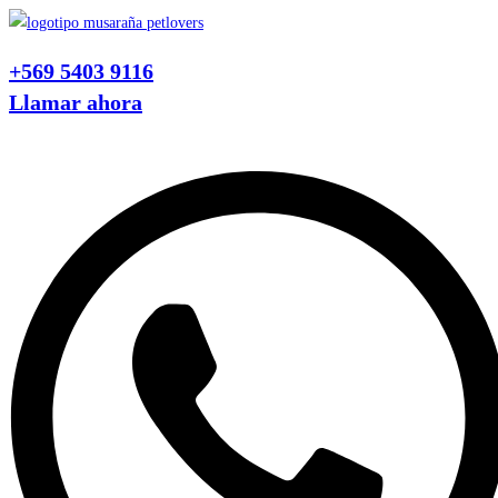
Ir
al
+569 5403 9116
contenido
Llamar ahora