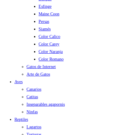
Esfinge
Maine Coon
Persas
Siamés
Color Calico
Color Carey
Color Naranja
Color Romano
Gatos de Internet
Arte de Gatos
Aves
Canarios
Catitas
Inseparables agapornis
Ninfas
Reptiles
Lagartos
Tortugas