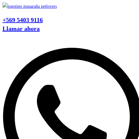
Ir
al
+569 5403 9116
contenido
Llamar ahora