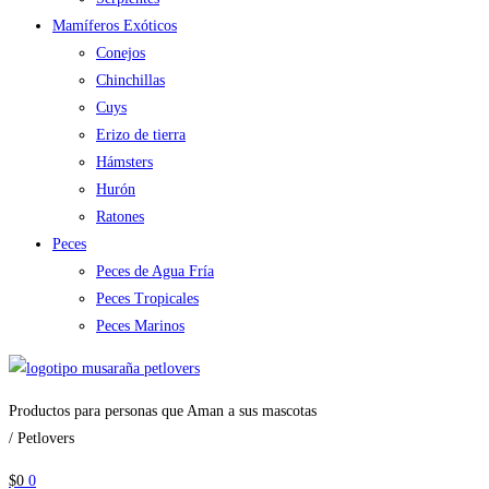
Mamíferos Exóticos
Conejos
Chinchillas
Cuys
Erizo de tierra
Hámsters
Hurón
Ratones
Peces
Peces de Agua Fría
Peces Tropicales
Peces Marinos
Productos para personas que Aman a sus mascotas
/ Petlovers
$
0
0