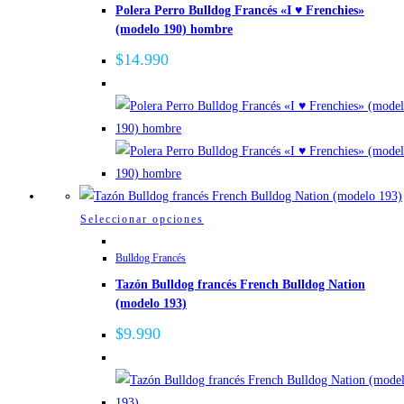
Polera Perro Bulldog Francés «I ♥ Frenchies»
múltiples
(modelo 190) hombre
variantes.
Las
$
14.990
opciones
se
pueden
elegir
en
la
página
Este
Seleccionar opciones
de
producto
Bulldog Francés
producto
tiene
Tazón Bulldog francés French Bulldog Nation
múltiples
(modelo 193)
variantes.
Las
$
9.990
opciones
se
pueden