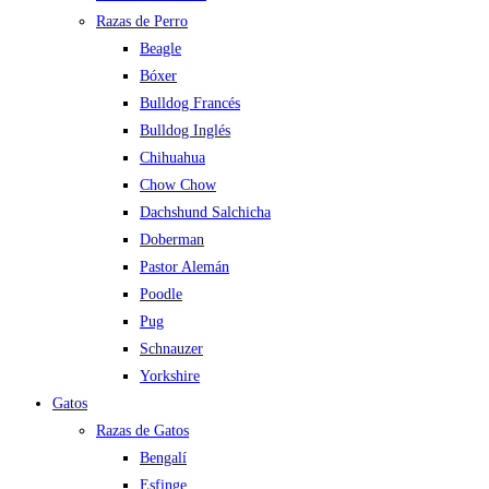
Razas de Perro
Beagle
Bóxer
Bulldog Francés
Bulldog Inglés
Chihuahua
Chow Chow
Dachshund Salchicha
Doberman
Pastor Alemán
Poodle
Pug
Schnauzer
Yorkshire
Gatos
Razas de Gatos
Bengalí
Esfinge