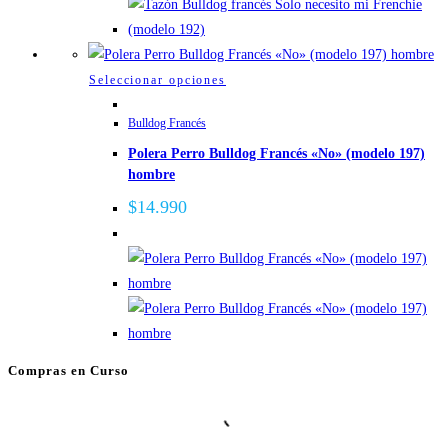
la
página
de
producto
Este
Seleccionar opciones
producto
Bulldog Francés
tiene
Polera Perro Bulldog Francés «No» (modelo 197)
múltiples
hombre
variantes.
Las
$
14.990
opciones
se
pueden
elegir
en
la
Compras en Curso
página
de
producto