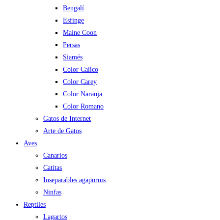
Bengalí
Esfinge
Maine Coon
Persas
Siamés
Color Calico
Color Carey
Color Naranja
Color Romano
Gatos de Internet
Arte de Gatos
Aves
Canarios
Catitas
Inseparables agapornis
Ninfas
Reptiles
Lagartos