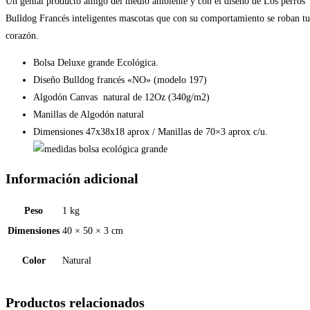
197)
Un genial producto amigo del medio ambiente y con el diseño de Los perros
cantidad
Bulldog Francés inteligentes mascotas que con su comportamiento se roban tu
corazón.
Bolsa Deluxe grande Ecológica.
Diseño Bulldog francés «NO» (modelo 197)
Algodón Canvas natural de 12Oz (340g/m2)
Manillas de Algodón natural
Dimensiones 47x38x18 aprox / Manillas de 70×3 aprox c/u.
Información adicional
Peso
1 kg
Dimensiones
40 × 50 × 3 cm
Color
Natural
Productos relacionados