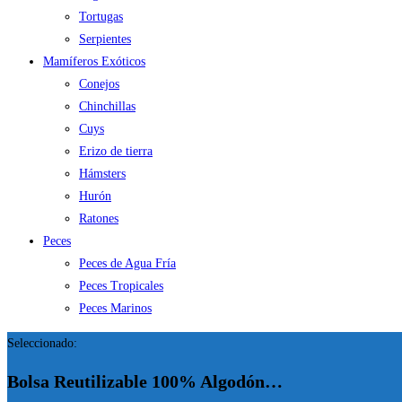
Tortugas
Serpientes
Mamíferos Exóticos
Conejos
Chinchillas
Cuys
Erizo de tierra
Hámsters
Hurón
Ratones
Peces
Peces de Agua Fría
Peces Tropicales
Peces Marinos
Seleccionado:
Bolsa Reutilizable 100% Algodón…