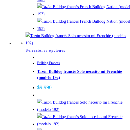
elegir
en
la
página
de
producto
Este
Seleccionar opciones
producto
Bulldog Francés
tiene
Tazón Bulldog francés Solo necesito mi Frenchie
múltiples
(modelo 192)
variantes.
Las
$
9.990
opciones
se
pueden
elegir
en