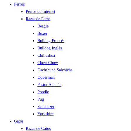
Perros
Perros de Internet
Razas de Perro
Beagle
Bóxer
Bulldog Francés
Bulldog Inglés
Chihuahua
Chow Chow
Dachshund Salchicha
Doberman
Pastor Alemán
Poodle
Pug
Schnauzer
Yorkshire
Gatos
Razas de Gatos