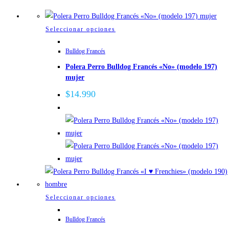
Este
Seleccionar opciones
producto
Bulldog Francés
tiene
Polera Perro Bulldog Francés «No» (modelo 197)
múltiples
mujer
variantes.
Las
$
14.990
opciones
se
pueden
elegir
en
la
página
de
Este
Seleccionar opciones
producto
producto
Bulldog Francés
tiene