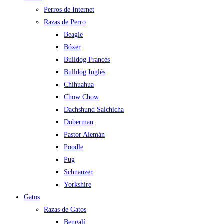
Perros de Internet
Razas de Perro
Beagle
Bóxer
Bulldog Francés
Bulldog Inglés
Chihuahua
Chow Chow
Dachshund Salchicha
Doberman
Pastor Alemán
Poodle
Pug
Schnauzer
Yorkshire
Gatos
Razas de Gatos
Bengalí