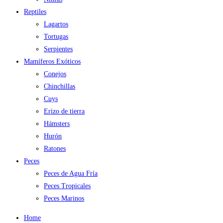
Reptiles
Lagartos
Tortugas
Serpientes
Mamíferos Exóticos
Conejos
Chinchillas
Cuys
Erizo de tierra
Hámsters
Hurón
Ratones
Peces
Peces de Agua Fría
Peces Tropicales
Peces Marinos
Home