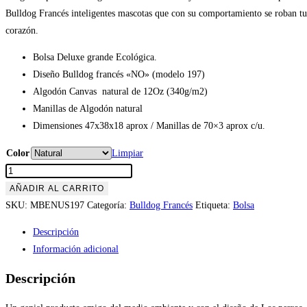
Bulldog Francés inteligentes mascotas que con su comportamiento se roban tu
corazón.
Bolsa Deluxe grande Ecológica.
Diseño Bulldog francés «NO» (modelo 197)
Algodón Canvas natural de 12Oz (340g/m2)
Manillas de Algodón natural
Dimensiones 47x38x18 aprox / Manillas de 70×3 aprox c/u.
Color
Limpiar
Bolsa
Reutilizable
AÑADIR AL CARRITO
100%
SKU:
MBENUS197
Categoría:
Bulldog Francés
Etiqueta:
Bolsa
Algodón
Descripción
Bulldog
Información adicional
Francés
NO
Descripción
(modelo