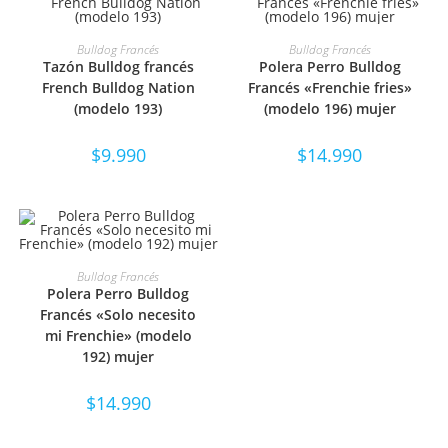
SELECCIONAR OPCIONES
SELECCIONAR OPCIONES
Bulldog Francés
Bulldog Francés
Tazón Bulldog francés
Polera Perro Bulldog
French Bulldog Nation
Francés «Frenchie fries»
(modelo 193)
(modelo 196) mujer
$
9.990
$
14.990
SELECCIONAR OPCIONES
Bulldog Francés
Polera Perro Bulldog
Francés «Solo necesito
mi Frenchie» (modelo
192) mujer
$
14.990