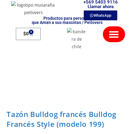
+569 5403 9116
Llamar ahora
WhatsApp
Productos para personas
que Aman a sus mascotas / Petlovers
Mamíferos Exóticos
0
$
0
Tazón Bulldog francés Bulldog
Francés Style (modelo 199)