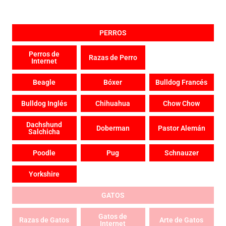
PERROS
Perros de
Razas de Perro
Internet
Beagle
Bóxer
Bulldog Francés
Bulldog Inglés
Chihuahua
Chow Chow
Dachshund
Doberman
Pastor Alemán
Salchicha
Poodle
Pug
Schnauzer
Yorkshire
GATOS
Gatos de
Razas de Gatos
Arte de Gatos
Internet