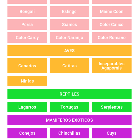
Bengalí
Esfinge
Maine Coon
Persa
Siamés
Color Calico
Color Carey
Color Naranjo
Color Romano
AVES
Inseparables
Canarios
Catitas
Agapornis
Ninfas
REPTILES
Lagartos
Tortugas
Serpientes
MAMÍFEROS EXÓTICOS
Conejos
Chinchillas
Cuys