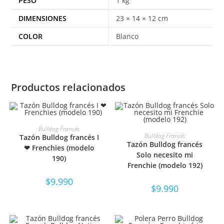
PESO
1 kg
DIMENSIONES
23 × 14 × 12 cm
COLOR
Blanco
Productos relacionados
SELECCIONAR OPCIONES
Bulldog Francés
SELECCIONAR OPCIONES
Bulldog Francés
Tazón Bulldog francés I
Tazón Bulldog francés
❤ Frenchies (modelo
Solo necesito mi
190)
Frenchie (modelo 192)
$
9.990
$
9.990