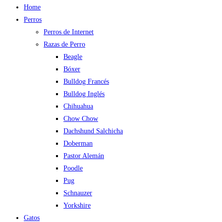
Home
Perros
Perros de Internet
Razas de Perro
Beagle
Bóxer
Bulldog Francés
Bulldog Inglés
Chihuahua
Chow Chow
Dachshund Salchicha
Doberman
Pastor Alemán
Poodle
Pug
Schnauzer
Yorkshire
Gatos