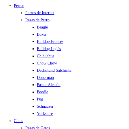
Perros
Perros de Internet
Razas de Perro
Beagle
Bóxer
Bulldog Francés
Bulldog Inglés
Chihuahua
Chow Chow
Dachshund Salchicha
Doberman
Pastor Alemán
Poodle
Pug
Schnauzer
Yorkshire
Gatos
Razas de Gatos