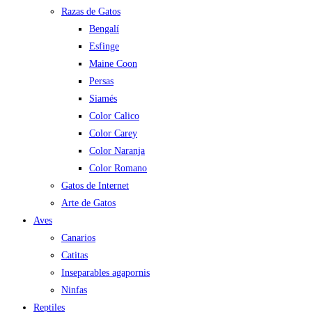
Razas de Gatos
Bengalí
Esfinge
Maine Coon
Persas
Siamés
Color Calico
Color Carey
Color Naranja
Color Romano
Gatos de Internet
Arte de Gatos
Aves
Canarios
Catitas
Inseparables agapornis
Ninfas
Reptiles