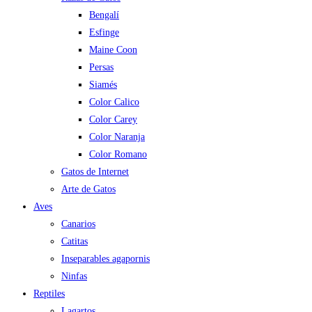
Bengalí
Esfinge
Maine Coon
Persas
Siamés
Color Calico
Color Carey
Color Naranja
Color Romano
Gatos de Internet
Arte de Gatos
Aves
Canarios
Catitas
Inseparables agapornis
Ninfas
Reptiles
Lagartos