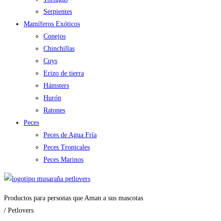
Serpientes
Mamíferos Exóticos
Conejos
Chinchillas
Cuys
Erizo de tierra
Hámsters
Hurón
Ratones
Peces
Peces de Agua Fría
Peces Tropicales
Peces Marinos
Productos para personas que Aman a sus mascotas
/ Petlovers