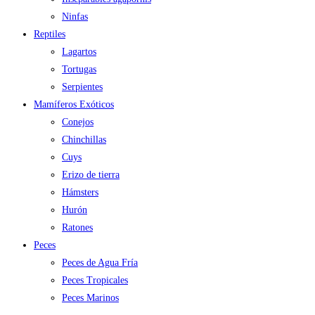
Ninfas
Reptiles
Lagartos
Tortugas
Serpientes
Mamíferos Exóticos
Conejos
Chinchillas
Cuys
Erizo de tierra
Hámsters
Hurón
Ratones
Peces
Peces de Agua Fría
Peces Tropicales
Peces Marinos