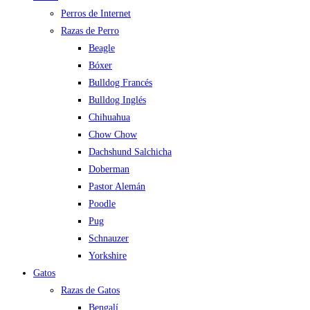
Perros de Internet
Razas de Perro
Beagle
Bóxer
Bulldog Francés
Bulldog Inglés
Chihuahua
Chow Chow
Dachshund Salchicha
Doberman
Pastor Alemán
Poodle
Pug
Schnauzer
Yorkshire
Gatos
Razas de Gatos
Bengalí