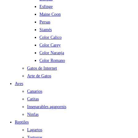
Esfinge
Maine Coon
Persas
Siamés
Color Calico
Color Carey
Color Naranja
Color Romano
Gatos de Internet
Arte de Gatos
Aves
Canarios
Catitas
Inseparables agapornis
Ninfas
Reptiles
Lagartos
Tortugas