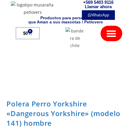
+569 5403 9116
Llamar ahora
WhatsApp
Productos para personas
que Aman a sus mascotas / Petlovers
Mamíferos Exóticos
0
$
0
Polera Perro Yorkshire
«Dangerous Yorkshire» (modelo
141) hombre