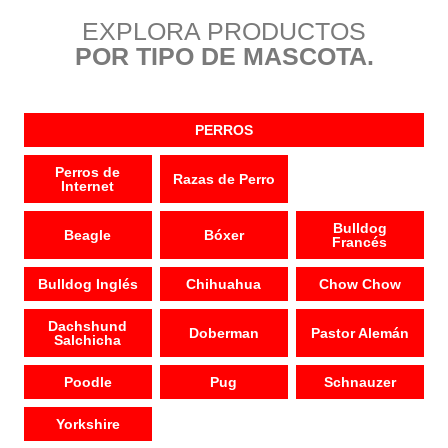
EXPLORA PRODUCTOS
POR TIPO DE MASCOTA.
PERROS
Perros de
Razas de Perro
Internet
Bulldog
Beagle
Bóxer
Francés
Bulldog Inglés
Chihuahua
Chow Chow
Dachshund
Doberman
Pastor Alemán
Salchicha
Poodle
Pug
Schnauzer
Yorkshire