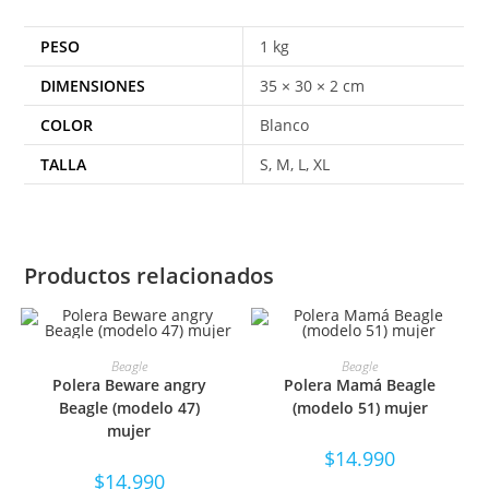
PESO
1 kg
DIMENSIONES
35 × 30 × 2 cm
COLOR
Blanco
TALLA
S, M, L, XL
Productos relacionados
SELECCIONAR OPCIONES
SELECCIONAR OPCIONES
Beagle
Beagle
Polera Beware angry
Polera Mamá Beagle
Beagle (modelo 47)
(modelo 51) mujer
mujer
$
14.990
$
14.990