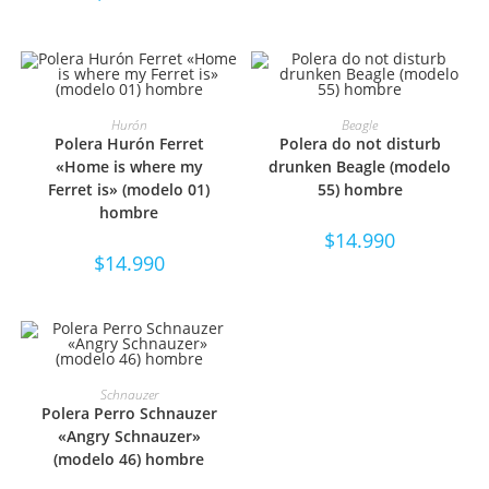
SELECCIONAR OPCIONES
SELECCIONAR OPCIONES
Hurón
Beagle
Polera Hurón Ferret
Polera do not disturb
«Home is where my
drunken Beagle (modelo
Ferret is» (modelo 01)
55) hombre
hombre
$
14.990
$
14.990
SELECCIONAR OPCIONES
Schnauzer
Polera Perro Schnauzer
«Angry Schnauzer»
(modelo 46) hombre