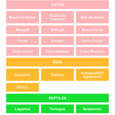
GATOS
Gatos de
Razas de Gatos
Arte de Gatos
Internet
Bengalí
Esfinge
Maine Coon
Persa
Siamés
Color Calico
Color Carey
Color Naranjo
Color Romano
AVES
Inseparables
Canarios
Catitas
Agapornis
Ninfas
REPTILES
Lagartos
Tortugas
Serpientes