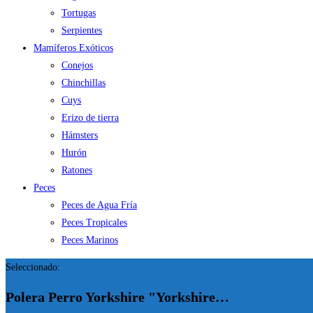
Tortugas
Serpientes
Mamíferos Exóticos
Conejos
Chinchillas
Cuys
Erizo de tierra
Hámsters
Hurón
Ratones
Peces
Peces de Agua Fría
Peces Tropicales
Peces Marinos
Seleccionado:
Polera Perro Yorkshire "Yorkshire…