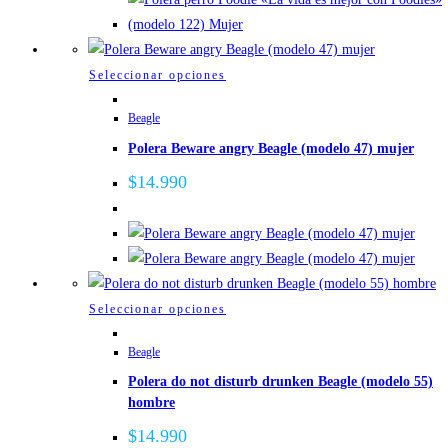
en
la
página
Este
Seleccionar opciones
de
producto
Beagle
producto
tiene
Polera Beware angry Beagle (modelo 47) mujer
múltiples
variantes.
$
14.990
Las
opciones
se
pueden
elegir
Este
Seleccionar opciones
en
producto
la
Beagle
tiene
página
Polera do not disturb drunken Beagle (modelo 55)
múltiples
de
hombre
variantes.
producto
Las
$
14.990