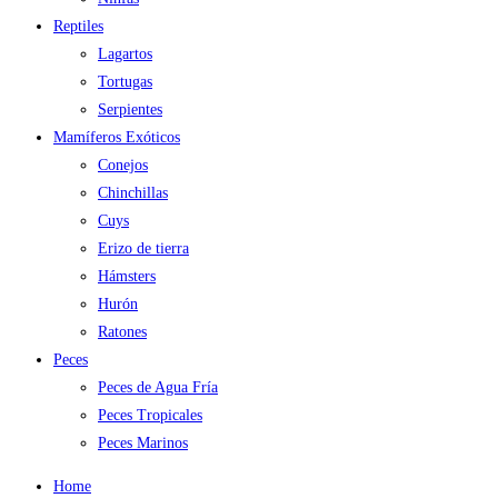
Reptiles
Lagartos
Tortugas
Serpientes
Mamíferos Exóticos
Conejos
Chinchillas
Cuys
Erizo de tierra
Hámsters
Hurón
Ratones
Peces
Peces de Agua Fría
Peces Tropicales
Peces Marinos
Home