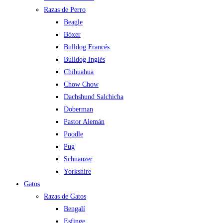
Razas de Perro
Beagle
Bóxer
Bulldog Francés
Bulldog Inglés
Chihuahua
Chow Chow
Dachshund Salchicha
Doberman
Pastor Alemán
Poodle
Pug
Schnauzer
Yorkshire
Gatos
Razas de Gatos
Bengalí
Esfinge