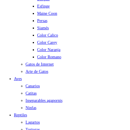
Esfinge
Maine Coon
Persas
Siamés
Color Calico
Color Carey
Color Naranja
Color Romano
Gatos de Internet
Arte de Gatos
Aves
Canarios
Catitas
Inseparables agapornis
Ninfas
Reptiles
Lagartos
Tortugas