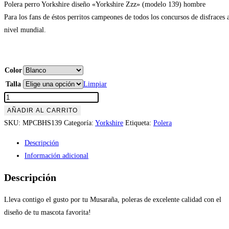
Polera perro Yorkshire diseño «Yorkshire Zzz» (modelo 139) hombre
Para los fans de éstos perritos campeones de todos los concursos de disfraces 
nivel mundial.
Color
Talla
Limpiar
Polera
Perro
AÑADIR AL CARRITO
Yorkshire
SKU:
MPCBHS139
Categoría:
Yorkshire
Etiqueta:
Polera
"Yorkshire
Descripción
Zzz"
Información adicional
(modelo
139)
Descripción
hombre
cantidad
Lleva contigo el gusto por tu Musaraña, poleras de excelente calidad con el
diseño de tu mascota favorita!