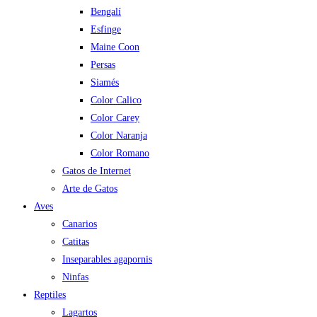
Bengalí
Esfinge
Maine Coon
Persas
Siamés
Color Calico
Color Carey
Color Naranja
Color Romano
Gatos de Internet
Arte de Gatos
Aves
Canarios
Catitas
Inseparables agapornis
Ninfas
Reptiles
Lagartos