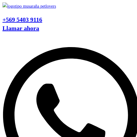
Ir
al
+569 5403 9116
contenido
Llamar ahora