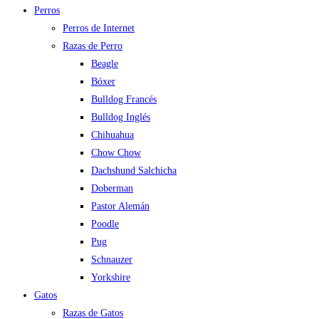
Perros
Perros de Internet
Razas de Perro
Beagle
Bóxer
Bulldog Francés
Bulldog Inglés
Chihuahua
Chow Chow
Dachshund Salchicha
Doberman
Pastor Alemán
Poodle
Pug
Schnauzer
Yorkshire
Gatos
Razas de Gatos