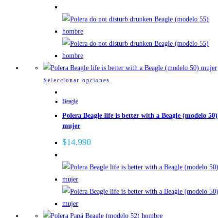
opciones
se
pueden
elegir
en
la
página
Este
Seleccionar opciones
de
producto
Beagle
producto
tiene
Polera Beagle life is better with a Beagle (modelo 50)
múltiples
mujer
variantes.
Las
$
14.990
opciones
se
pueden
elegir
en
la