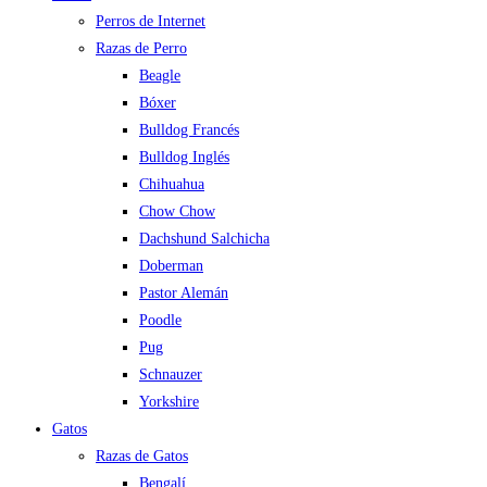
Perros de Internet
Razas de Perro
Beagle
Bóxer
Bulldog Francés
Bulldog Inglés
Chihuahua
Chow Chow
Dachshund Salchicha
Doberman
Pastor Alemán
Poodle
Pug
Schnauzer
Yorkshire
Gatos
Razas de Gatos
Bengalí