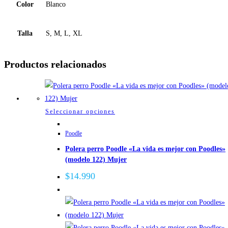
Color
Blanco
Talla
S, M, L, XL
Productos relacionados
Este
Seleccionar opciones
producto
Poodle
tiene
Polera perro Poodle «La vida es mejor con Poodles»
múltiples
(modelo 122) Mujer
variantes.
Las
$
14.990
opciones
se
pueden
elegir