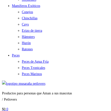
Mamíferos Exóticos
Conejos
Chinchillas
Cuys
Erizo de tierra
Hámsters
Hurón
Ratones
Peces
Peces de Agua Fría
Peces Tropicales
Peces Marinos
Productos para personas que Aman a sus mascotas
/ Petlovers
$
0
0