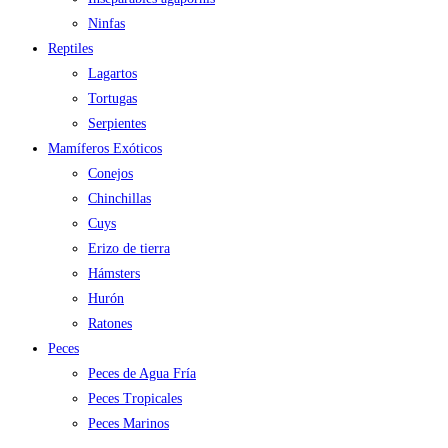
Ninfas
Reptiles
Lagartos
Tortugas
Serpientes
Mamíferos Exóticos
Conejos
Chinchillas
Cuys
Erizo de tierra
Hámsters
Hurón
Ratones
Peces
Peces de Agua Fría
Peces Tropicales
Peces Marinos