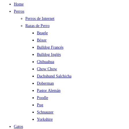
Home
Perros
Perros de Internet
Razas de Perro
Beagle
Bóxer
Bulldog Francés
Bulldog Inglés
Chihuahua
Chow Chow
Dachshund Salchicha
Doberman
Pastor Alemán
Poodle
Pug
Schnauzer
Yorkshire
Gatos