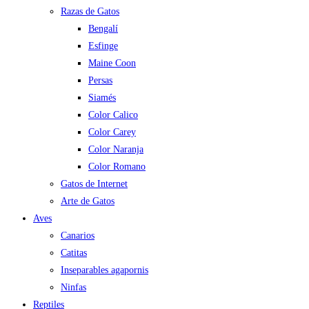
Razas de Gatos
Bengalí
Esfinge
Maine Coon
Persas
Siamés
Color Calico
Color Carey
Color Naranja
Color Romano
Gatos de Internet
Arte de Gatos
Aves
Canarios
Catitas
Inseparables agapornis
Ninfas
Reptiles