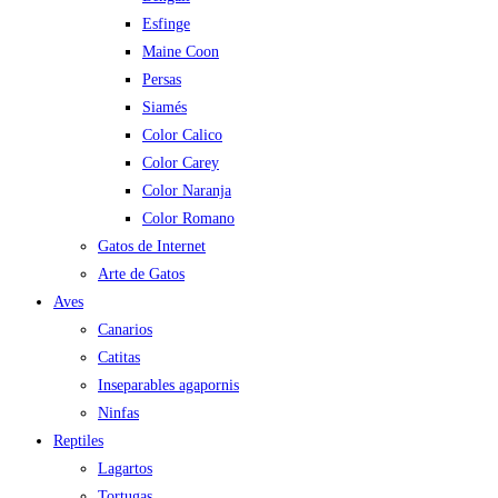
Esfinge
Maine Coon
Persas
Siamés
Color Calico
Color Carey
Color Naranja
Color Romano
Gatos de Internet
Arte de Gatos
Aves
Canarios
Catitas
Inseparables agapornis
Ninfas
Reptiles
Lagartos
Tortugas