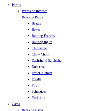
Perros
Perros de Internet
Razas de Perro
Beagle
Bóxer
Bulldog Francés
Bulldog Inglés
Chihuahua
Chow Chow
Dachshund Salchicha
Doberman
Pastor Alemán
Poodle
Pug
Schnauzer
Yorkshire
Gatos
Razas de Gatos