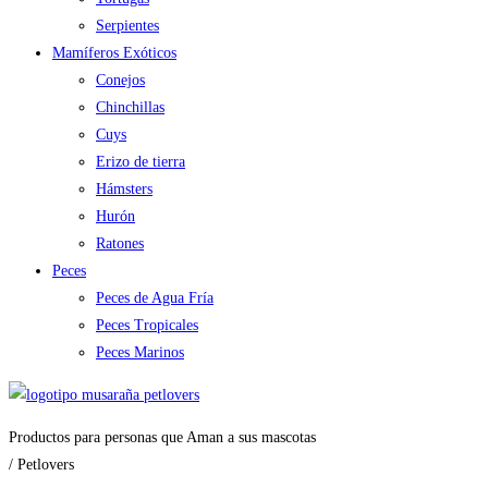
Serpientes
Mamíferos Exóticos
Conejos
Chinchillas
Cuys
Erizo de tierra
Hámsters
Hurón
Ratones
Peces
Peces de Agua Fría
Peces Tropicales
Peces Marinos
Productos para personas que Aman a sus mascotas
/ Petlovers