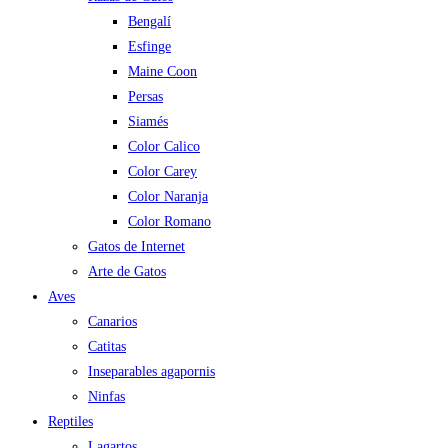
Bengalí
Esfinge
Maine Coon
Persas
Siamés
Color Calico
Color Carey
Color Naranja
Color Romano
Gatos de Internet
Arte de Gatos
Aves
Canarios
Catitas
Inseparables agapornis
Ninfas
Reptiles
Lagartos