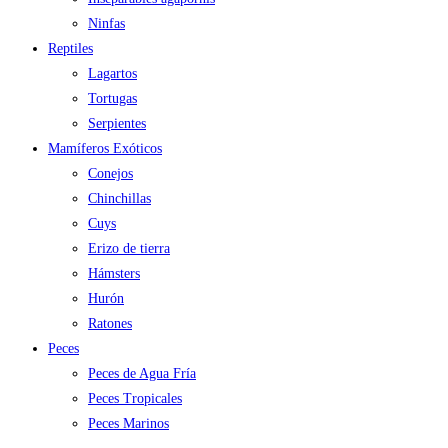
Ninfas
Reptiles
Lagartos
Tortugas
Serpientes
Mamíferos Exóticos
Conejos
Chinchillas
Cuys
Erizo de tierra
Hámsters
Hurón
Ratones
Peces
Peces de Agua Fría
Peces Tropicales
Peces Marinos