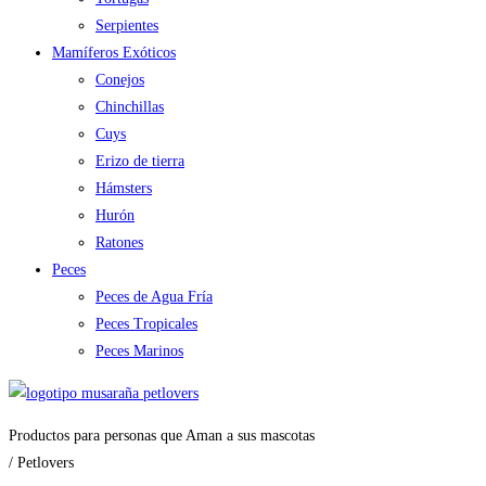
Serpientes
Mamíferos Exóticos
Conejos
Chinchillas
Cuys
Erizo de tierra
Hámsters
Hurón
Ratones
Peces
Peces de Agua Fría
Peces Tropicales
Peces Marinos
Productos para personas que Aman a sus mascotas
/ Petlovers