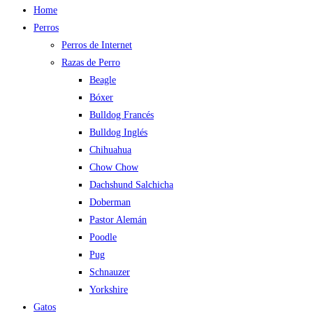
Home
Perros
Perros de Internet
Razas de Perro
Beagle
Bóxer
Bulldog Francés
Bulldog Inglés
Chihuahua
Chow Chow
Dachshund Salchicha
Doberman
Pastor Alemán
Poodle
Pug
Schnauzer
Yorkshire
Gatos