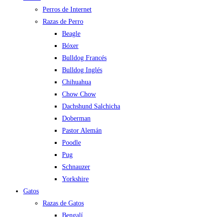
Perros de Internet
Razas de Perro
Beagle
Bóxer
Bulldog Francés
Bulldog Inglés
Chihuahua
Chow Chow
Dachshund Salchicha
Doberman
Pastor Alemán
Poodle
Pug
Schnauzer
Yorkshire
Gatos
Razas de Gatos
Bengalí