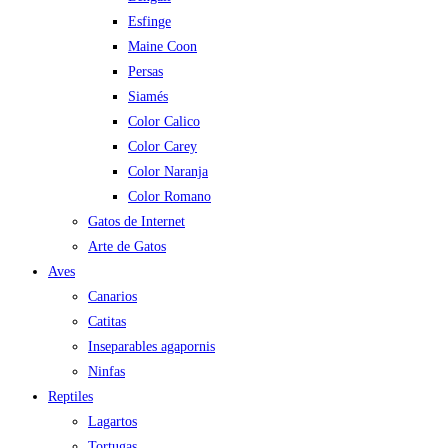
Esfinge
Maine Coon
Persas
Siamés
Color Calico
Color Carey
Color Naranja
Color Romano
Gatos de Internet
Arte de Gatos
Aves
Canarios
Catitas
Inseparables agapornis
Ninfas
Reptiles
Lagartos
Tortugas