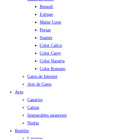
Bengalí
Esfinge
Maine Coon
Persas
Siamés
Color Calico
Color Carey
Color Naranja
Color Romano
Gatos de Internet
Arte de Gatos
Aves
Canarios
Catitas
Inseparables agapornis
Ninfas
Reptiles
Lagartos