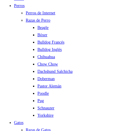
Perros
Perros de Internet
Razas de Perro
Beagle
Bóxer
Bulldog Francés
Bulldog Inglés
Chihuahua
Chow Chow
Dachshund Salchicha
Doberman
Pastor Alemán
Poodle
Pug
Schnauzer
Yorkshire
Gatos
Razas de Gatos