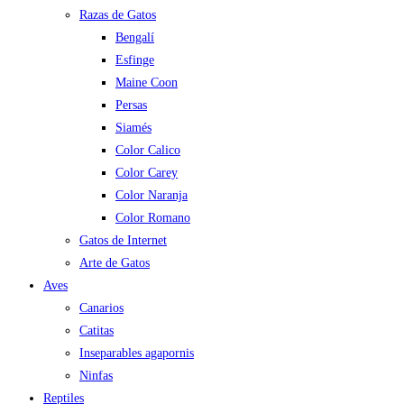
Razas de Gatos
Bengalí
Esfinge
Maine Coon
Persas
Siamés
Color Calico
Color Carey
Color Naranja
Color Romano
Gatos de Internet
Arte de Gatos
Aves
Canarios
Catitas
Inseparables agapornis
Ninfas
Reptiles