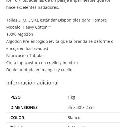
los 10 kilos, además de un pelaje impermeable que los
hace excelentes nadadores.
Tallas S, M, L y XL estándar Disponibles para Hombre
Modelo: Heavy Cotton™
100% Algodón
Algodón Pre-encogido (evita que la prenda se deforme o
encoja en los lavados)
Fabricación Tubular
Cinta tapacostura en cuello y hombros
Doble puntada en mangas y cuello.
Información adicional
PESO
1 kg
DIMENSIONES
35 × 30 × 2 cm
COLOR
Blanco