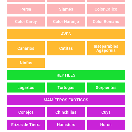
Persa
Siamés
Color Calico
Color Carey
Color Naranjo
Color Romano
AVES
Inseparables
Canarios
Catitas
Agapornis
Ninfas
REPTILES
Lagartos
Tortugas
Serpientes
MAMÍFEROS EXÓTICOS
Conejos
Chinchillas
Cuys
Erizos de Tierra
Hámsters
Hurón