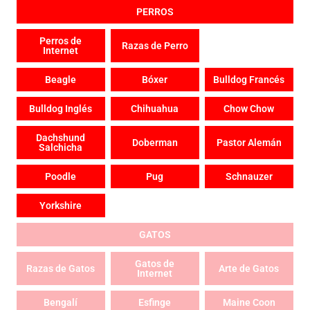
PERROS
Perros de
Razas de Perro
Internet
Beagle
Bóxer
Bulldog Francés
Bulldog Inglés
Chihuahua
Chow Chow
Dachshund
Doberman
Pastor Alemán
Salchicha
Poodle
Pug
Schnauzer
Yorkshire
GATOS
Gatos de
Razas de Gatos
Arte de Gatos
Internet
Bengalí
Esfinge
Maine Coon