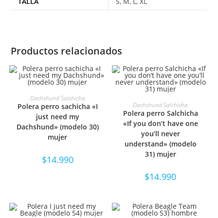
TALLA
S, M, L, XL
Productos relacionados
SELECCIONAR OPCIONES
Dachshund Salchicha
SELECCIONAR OPCIONES
Dachshund Salchicha
Polera perro sachicha «I
Polera perro Salchicha
just need my
«If you don’t have one
Dachshund» (modelo 30)
you’ll never
mujer
understand» (modelo
31) mujer
$
14.990
$
14.990