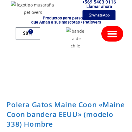
+569 5403 9116
Llamar ahora
WhatsApp
Productos para personas
que Aman a sus mascotas / Petlovers
Mamíferos Exóticos
0
$
0
Polera Gatos Maine Coon «Maine
Coon bandera EEUU» (modelo
338) Hombre