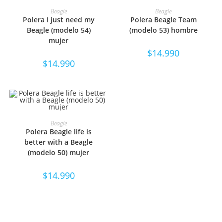
SELECCIONAR OPCIONES
SELECCIONAR OPCIONES
Beagle
Beagle
Polera I just need my
Polera Beagle Team
Beagle (modelo 54)
(modelo 53) hombre
mujer
$
14.990
$
14.990
SELECCIONAR OPCIONES
Beagle
Polera Beagle life is
better with a Beagle
(modelo 50) mujer
$
14.990