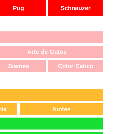
Pug
Schnauzer
Arte de Gatos
Siamés
Color Calico
Ninfas
nis