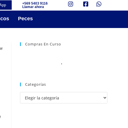
+569 5403 9116
App
Llamar ahora
icos
Peces
Compras En Curso
S
Categorías