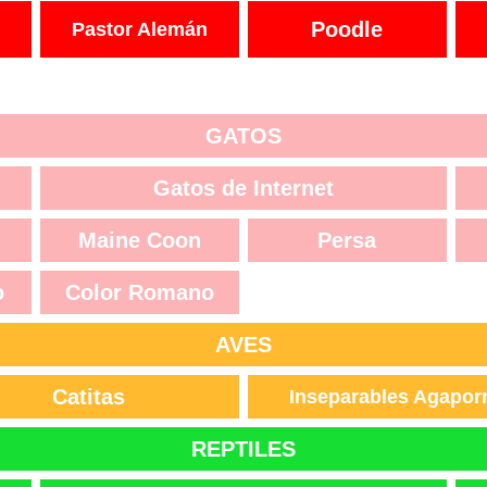
Poodle
Pastor Alemán
GATOS
Gatos de Internet
Maine Coon
Persa
o
Color Romano
AVES
Catitas
Inseparables Agapor
REPTILES