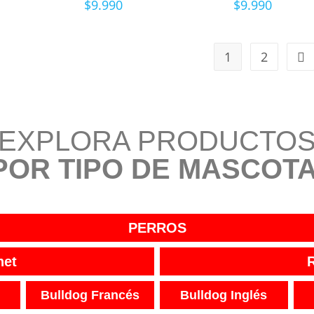
$
9.990
$
9.990
1
2
EXPLORA PRODUCTO
POR TIPO DE MASCOTA
PERROS
net
Bulldog Francés
Bulldog Inglés