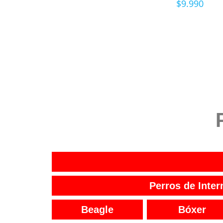
$
9.990
Perros de Inter
Beagle
Bóxer