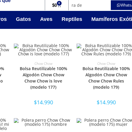
s que
0
$
0
Whats
ros
Gatos
Aves
Reptiles
Mamíferos Exót
NES
SELECCIONAR OPCIONES
SELECCIONAR OPCIONE
Chow Chow
Chow Chow
00%
Bolsa Reutilizable 100%
Bolsa Reutilizable 100%
w
Algodón Chow Chow
Algodón Chow Chow
lo
Chow Chow is love
Chow Chow Rules
(modelo 177)
(modelo 179)
$
14.990
$
14.990