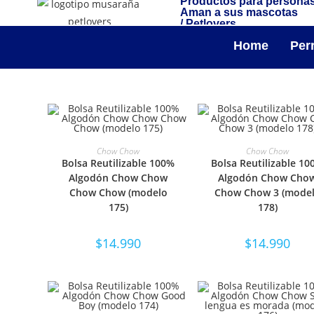
Productos para persona
Aman a sus mascotas
/ Petlovers
Home
Per
SELECCIONAR OPCIONES
SELECCIONAR OPCIO
Chow Chow
Chow Chow
Bolsa Reutilizable 100%
Bolsa Reutilizable 1
Algodón Chow Chow
Algodón Chow Cho
Chow Chow (modelo
Chow Chow 3 (mode
175)
178)
$
14.990
$
14.990