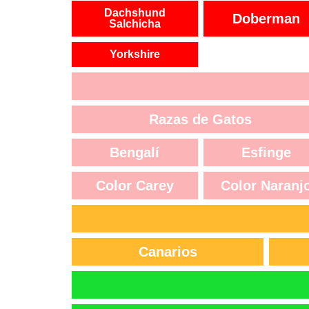
Dachshund
Doberman
Salchicha
Yorkshire
Razas de Gatos
Bengalí
Esfinge
Color Carey
Color Naranj
Canarios