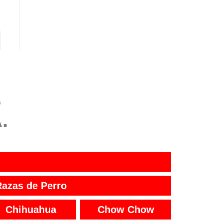
S
.
Razas de Perro
Chihuahua
Chow Chow