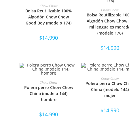
SELECCIONAR OPCIONES
Chow Chow
SELECCIONAR OPCIO
Chow Chow
Bolsa Reutilizable 100%
Bolsa Reutilizable 1
Algodón Chow Chow
Algodón Chow Chow S
Good Boy (modelo 174)
mi lengua es morad
(modelo 176)
$
14.990
$
14.990
SELECCIONAR OPCIO
Chow Chow
SELECCIONAR OPCIONES
Chow Chow
Polera perro Chow C
Polera perro Chow Chow
China (modelo 144)
China (modelo 144)
mujer
hombre
$
14.990
$
14.990