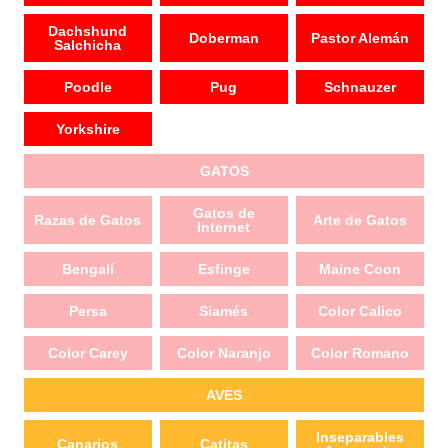
Dachshund
Doberman
Pastor Alemán
Salchicha
Poodle
Pug
Schnauzer
Yorkshire
GATOS
Gatos de
Razas de Gatos
Arte de Gatos
Internet
Bengalí
Esfinge
Maine Coon
Persa
Siamés
Color Calico
Color Carey
Color Naranjo
Color Romano
AVES
Inseparables
Canarios
Catitas