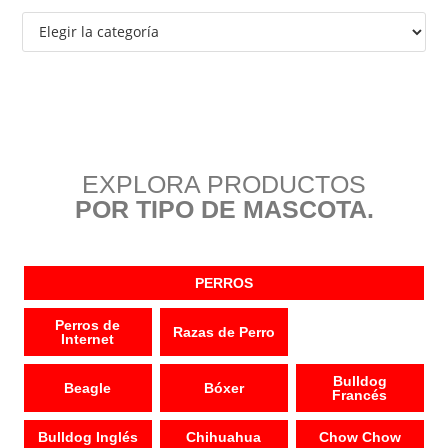
EXPLORA PRODUCTOS
POR TIPO DE MASCOTA.
PERROS
Perros de
Razas de Perro
Internet
Bulldog
Beagle
Bóxer
Francés
Bulldog Inglés
Chihuahua
Chow Chow