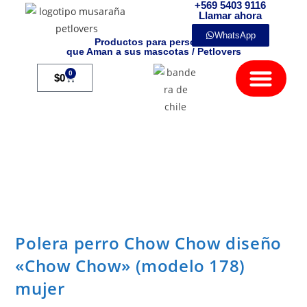
+569 5403 9116
Llamar ahora
WhatsApp
Productos para personas
que Aman a sus mascotas / Petlovers
Mamíferos Exóticos
0
$
0
Polera perro Chow Chow diseño
«Chow Chow» (modelo 178)
mujer