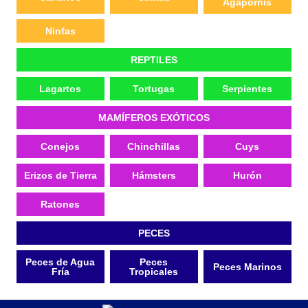
Agapornis
Ninfas
REPTILES
Lagartos
Tortugas
Serpientes
MAMÍFEROS EXÓTICOS
Conejos
Chinchillas
Cuys
Erizos de Tierra
Hámsters
Hurón
Ratones
PECES
Peces de Agua
Peces
Peces Marinos
Fría
Tropicales