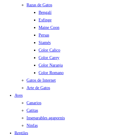
Razas de Gatos
Bengalí
Esfinge
Maine Coon
Persas
Siamés
Color Calico
Color Carey
Color Naranja
Color Romano
Gatos de Internet
Arte de Gatos
Aves
Canarios
Catitas
Inseparables agapornis
Ninfas
Reptiles