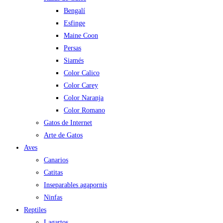
Bengalí
Esfinge
Maine Coon
Persas
Siamés
Color Calico
Color Carey
Color Naranja
Color Romano
Gatos de Internet
Arte de Gatos
Aves
Canarios
Catitas
Inseparables agapornis
Ninfas
Reptiles
Lagartos