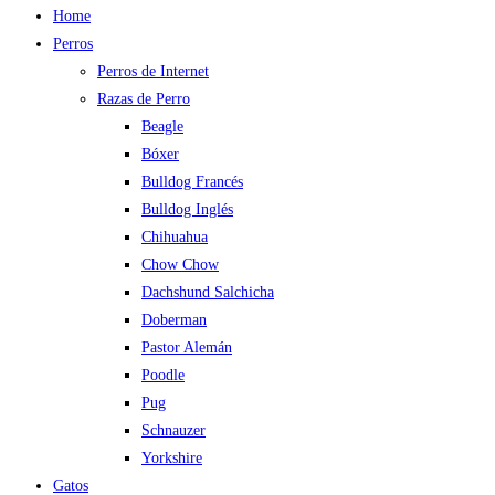
Home
Perros
Perros de Internet
Razas de Perro
Beagle
Bóxer
Bulldog Francés
Bulldog Inglés
Chihuahua
Chow Chow
Dachshund Salchicha
Doberman
Pastor Alemán
Poodle
Pug
Schnauzer
Yorkshire
Gatos