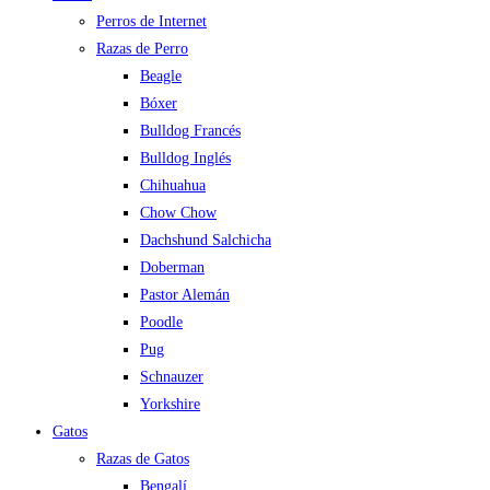
Perros de Internet
Razas de Perro
Beagle
Bóxer
Bulldog Francés
Bulldog Inglés
Chihuahua
Chow Chow
Dachshund Salchicha
Doberman
Pastor Alemán
Poodle
Pug
Schnauzer
Yorkshire
Gatos
Razas de Gatos
Bengalí