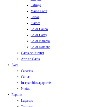
Esfinge
Maine Coon
Persas
Siamés
Color Calico
Color Carey
Color Naranja
Color Romano
Gatos de Internet
Arte de Gatos
Aves
Canarios
Catitas
Inseparables agapornis
Ninfas
Reptiles
Lagartos
Tortugas