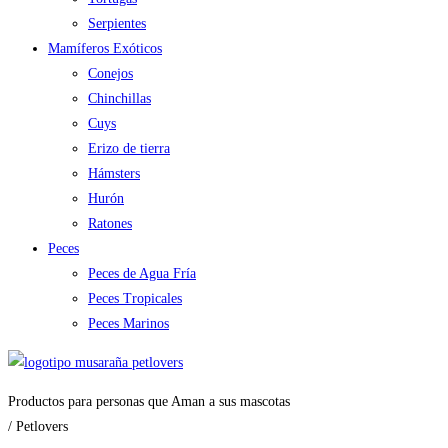
Serpientes
Mamíferos Exóticos
Conejos
Chinchillas
Cuys
Erizo de tierra
Hámsters
Hurón
Ratones
Peces
Peces de Agua Fría
Peces Tropicales
Peces Marinos
Productos para personas que Aman a sus mascotas
/ Petlovers