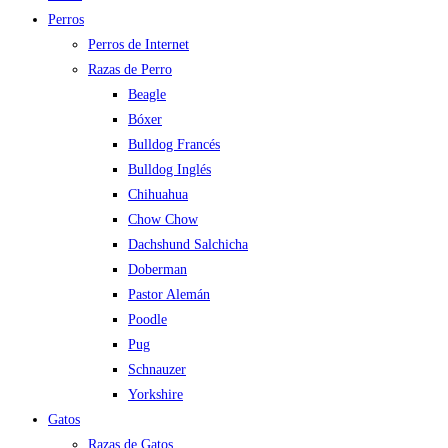
Perros
Perros de Internet
Razas de Perro
Beagle
Bóxer
Bulldog Francés
Bulldog Inglés
Chihuahua
Chow Chow
Dachshund Salchicha
Doberman
Pastor Alemán
Poodle
Pug
Schnauzer
Yorkshire
Gatos
Razas de Gatos