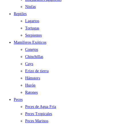
Ninfas
Reptiles
Lagartos
Tortugas
Serpientes
Mamíferos Exóticos
Conejos
Chinchillas
Cuys
Erizo de tierra
Hámsters
Hurón
Ratones
Peces
Peces de Agua Fría
Peces Tropicales
Peces Marinos