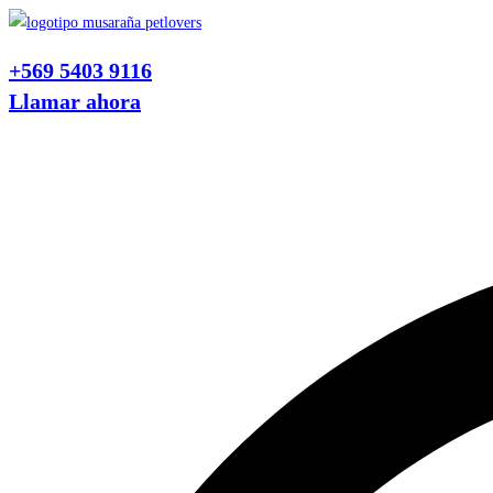
Ir
al
+569 5403 9116
contenido
Llamar ahora