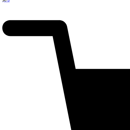
$
0
0