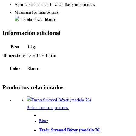
Apto para su uso en Lavavajillas y microondas.
Musaraña for fans to fans.
Información adicional
Peso
1 kg
Dimensiones
23 × 14 × 12 cm
Color
Blanco
Productos relacionados
Este
Seleccionar opciones
producto
Bóxer
tiene
Tazón Stressed Bóxer (modelo 76)
múltiples