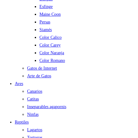
Esfinge
Maine Coon
Persas
Siamés
Color Calico
Color Carey
Color Naranja
Color Romano
Gatos de Internet
Arte de Gatos
Aves
Canarios
Catitas
Inseparables agapornis
Ninfas
Reptiles
Lagartos
Tortugas