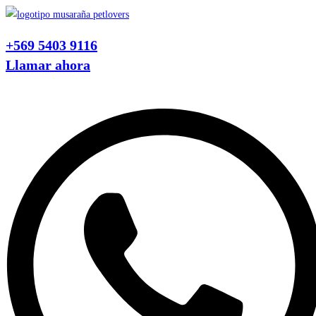
Ir
al
+569 5403 9116
contenido
Llamar ahora