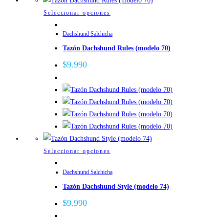
la
Este
Seleccionar opciones
página
producto
de
Dachshund Salchicha
tiene
producto
Tazón Dachshund Rules (modelo 70)
múltiples
variantes.
$
9.990
Las
opciones
se
pueden
elegir
en
la
Este
Seleccionar opciones
página
producto
de
Dachshund Salchicha
tiene
producto
Tazón Dachshund Style (modelo 74)
múltiples
variantes.
$
9.990
Las