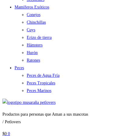
Mamíferos Exóticos
Conejos
Chinchillas
Cuys
Erizo de tierra
Hámsters
Hurón
Ratones
Peces
Peces de Agua Fría
Peces Tropicales
Peces Marinos
Productos para personas que Aman a sus mascotas
/ Petlovers
$
0
0