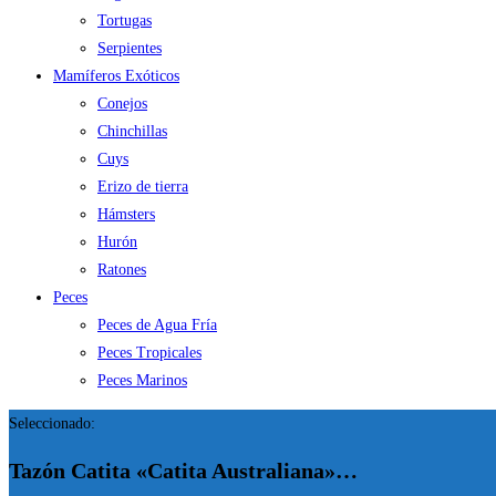
Tortugas
Serpientes
Mamíferos Exóticos
Conejos
Chinchillas
Cuys
Erizo de tierra
Hámsters
Hurón
Ratones
Peces
Peces de Agua Fría
Peces Tropicales
Peces Marinos
Seleccionado:
Tazón Catita «Catita Australiana»…