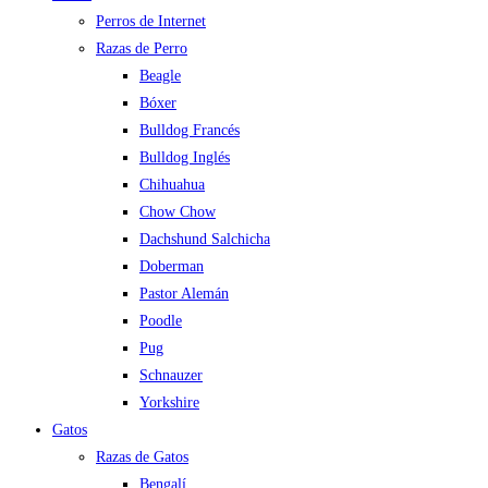
Perros de Internet
Razas de Perro
Beagle
Bóxer
Bulldog Francés
Bulldog Inglés
Chihuahua
Chow Chow
Dachshund Salchicha
Doberman
Pastor Alemán
Poodle
Pug
Schnauzer
Yorkshire
Gatos
Razas de Gatos
Bengalí