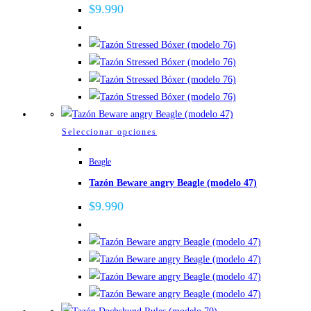
variantes.
$
9.990
Las
opciones
se
pueden
elegir
en
la
Este
Seleccionar opciones
página
producto
de
Beagle
tiene
producto
Tazón Beware angry Beagle (modelo 47)
múltiples
variantes.
$
9.990
Las
opciones
se
pueden
elegir
en