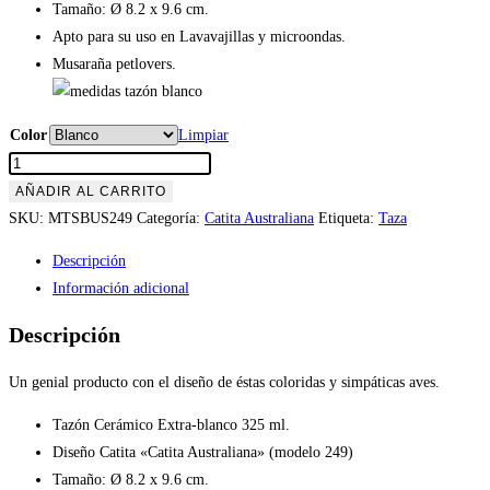
Tamaño: Ø 8.2 x 9.6 cm.
Apto para su uso en Lavavajillas y microondas.
Musaraña petlovers.
Color
Limpiar
Tazón
Catita
AÑADIR AL CARRITO
«Catita
SKU:
MTSBUS249
Categoría:
Catita Australiana
Etiqueta:
Taza
Australiana»
Descripción
(modelo
Información adicional
249)
cantidad
Descripción
Un genial producto con el diseño de éstas coloridas y simpáticas aves.
Tazón Cerámico Extra-blanco 325 ml.
Diseño Catita «Catita Australiana» (modelo 249)
Tamaño: Ø 8.2 x 9.6 cm.