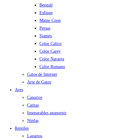
Bengalí
Esfinge
Maine Coon
Persas
Siamés
Color Calico
Color Carey
Color Naranja
Color Romano
Gatos de Internet
Arte de Gatos
Aves
Canarios
Catitas
Inseparables agapornis
Ninfas
Reptiles
Lagartos