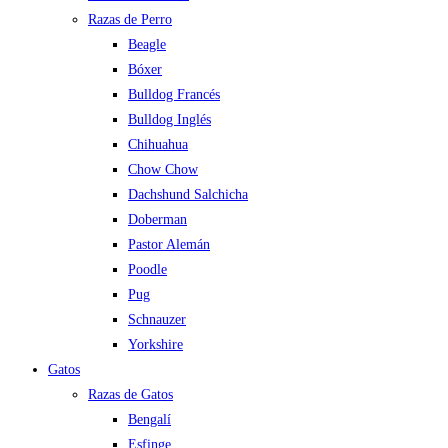
Razas de Perro
Beagle
Bóxer
Bulldog Francés
Bulldog Inglés
Chihuahua
Chow Chow
Dachshund Salchicha
Doberman
Pastor Alemán
Poodle
Pug
Schnauzer
Yorkshire
Gatos
Razas de Gatos
Bengalí
Esfinge