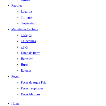
Reptiles
Lagartos
Tortugas
Serpientes
Mamíferos Exóticos
Conejos
Chinchillas
Cuys
Erizo de tierra
Hámsters
Hurón
Ratones
Peces
Peces de Agua Fría
Peces Tropicales
Peces Marinos
Home