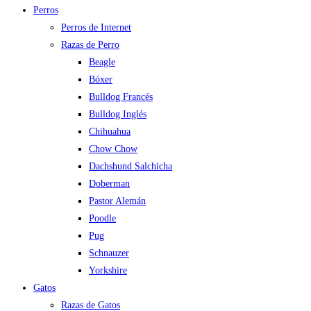
Perros
Perros de Internet
Razas de Perro
Beagle
Bóxer
Bulldog Francés
Bulldog Inglés
Chihuahua
Chow Chow
Dachshund Salchicha
Doberman
Pastor Alemán
Poodle
Pug
Schnauzer
Yorkshire
Gatos
Razas de Gatos