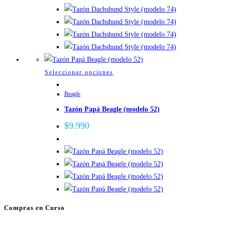
opciones
se
pueden
elegir
en
la
Este
Seleccionar opciones
página
producto
de
Beagle
tiene
producto
Tazón Papá Beagle (modelo 52)
múltiples
variantes.
$
9.990
Las
opciones
se
pueden
elegir
en
Compras en Curso
la
página