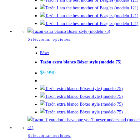
se
pueden
elegir
en
la
Este
Seleccionar opciones
página
producto
de
Bóxer
tiene
producto
Tazón extra blanco Bóxer style (modelo 75)
múltiples
variantes.
$
9.990
Las
opciones
se
pueden
elegir
en
la
página
Este
Seleccionar opciones