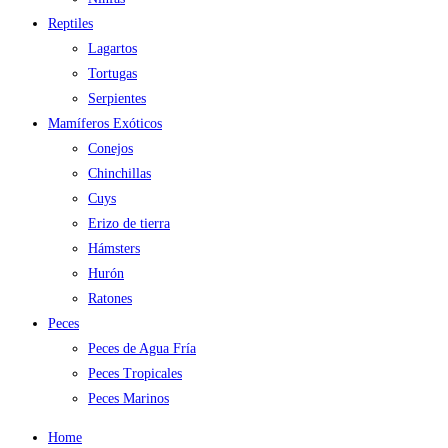
Reptiles
Lagartos
Tortugas
Serpientes
Mamíferos Exóticos
Conejos
Chinchillas
Cuys
Erizo de tierra
Hámsters
Hurón
Ratones
Peces
Peces de Agua Fría
Peces Tropicales
Peces Marinos
Home