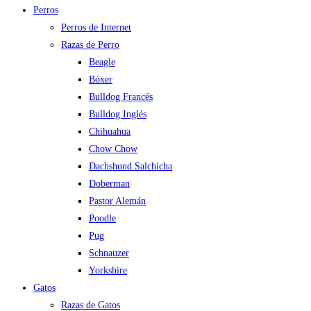
Perros
Perros de Internet
Razas de Perro
Beagle
Bóxer
Bulldog Francés
Bulldog Inglés
Chihuahua
Chow Chow
Dachshund Salchicha
Doberman
Pastor Alemán
Poodle
Pug
Schnauzer
Yorkshire
Gatos
Razas de Gatos