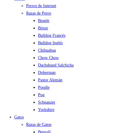
Perros de Internet
Razas de Perro
Beagle
Bóxer
Bulldog Francés
Bulldog Inglés
Chihuahua
Chow Chow
Dachshund Salchicha
Doberman
Pastor Alemán
Poodle
Pug
Schnauzer
Yorkshire
Gatos
Razas de Gatos
Bengalí