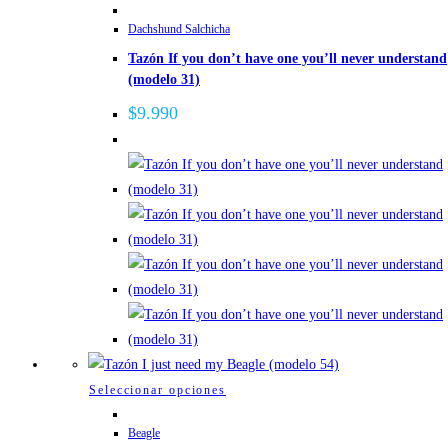
de
producto
producto
Dachshund Salchicha
tiene
Tazón If you don’t have one you’ll never understand
múltiples
(modelo 31)
variantes.
Las
$
9.990
opciones
se
pueden
elegir
en
la
página
de
producto
Este
Seleccionar opciones
producto
Beagle
tiene