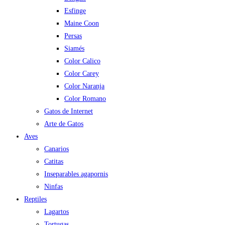
Esfinge
Maine Coon
Persas
Siamés
Color Calico
Color Carey
Color Naranja
Color Romano
Gatos de Internet
Arte de Gatos
Aves
Canarios
Catitas
Inseparables agapornis
Ninfas
Reptiles
Lagartos
Tortugas