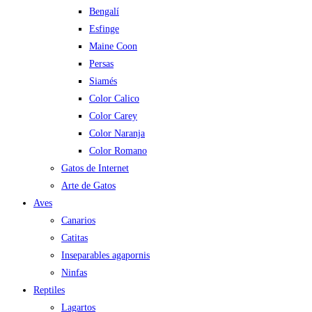
Bengalí
Esfinge
Maine Coon
Persas
Siamés
Color Calico
Color Carey
Color Naranja
Color Romano
Gatos de Internet
Arte de Gatos
Aves
Canarios
Catitas
Inseparables agapornis
Ninfas
Reptiles
Lagartos