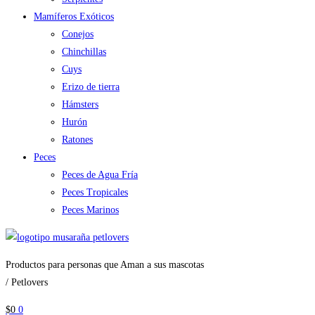
Mamíferos Exóticos
Conejos
Chinchillas
Cuys
Erizo de tierra
Hámsters
Hurón
Ratones
Peces
Peces de Agua Fría
Peces Tropicales
Peces Marinos
Productos para personas que Aman a sus mascotas
/ Petlovers
$
0
0