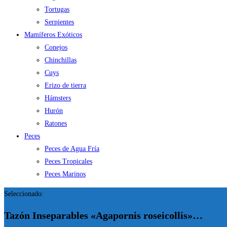
Tortugas
Serpientes
Mamíferos Exóticos
Conejos
Chinchillas
Cuys
Erizo de tierra
Hámsters
Hurón
Ratones
Peces
Peces de Agua Fría
Peces Tropicales
Peces Marinos
Seleccionado:
Tazón Inseparables «Agapornis roseicollis»…