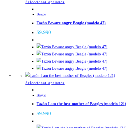
Este
Seleccionar opciones
producto
Beagle
tiene
Tazón Beware angry Beagle (modelo 47)
múltiples
variantes.
$
9.990
Las
opciones
se
pueden
elegir
en
la
Este
Seleccionar opciones
página
producto
de
Beagle
tiene
producto
Tazón I am the best mother of Beagles (modelo 121)
múltiples
variantes.
$
9.990
Las
opciones