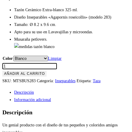
Tazón Cerámico Extra-blanco 325 ml.
Diseño Inseparables «Agapornis roseicollis» (modelo 283)
Tamaño: Ø 8.2 x 9.6 cm.
Apto para su uso en Lavavajillas y microondas.
Musaraña petlovers.
Color
Limpiar
Tazón
Inseparables
AÑADIR AL CARRITO
«Agapornis
SKU:
MTSBUS283
Categoría:
Inseparables
Etiqueta:
Taza
roseicollis»
Descripción
(modelo
Información adicional
283)
cantidad
Descripción
Un genial producto con el diseño de tus pequeños y coloridos amigos