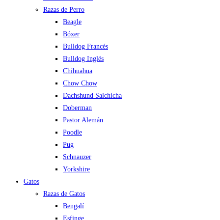
Razas de Perro
Beagle
Bóxer
Bulldog Francés
Bulldog Inglés
Chihuahua
Chow Chow
Dachshund Salchicha
Doberman
Pastor Alemán
Poodle
Pug
Schnauzer
Yorkshire
Gatos
Razas de Gatos
Bengalí
Esfinge