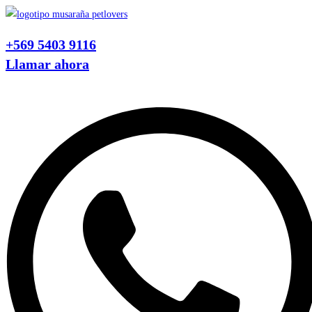
Ir
al
+569 5403 9116
contenido
Llamar ahora