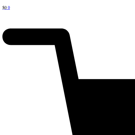
$
0
0