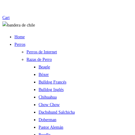
Cart
Home
Perros
Perros de Internet
Razas de Perro
Beagle
Bóxer
Bulldog Francés
Bulldog Inglés
Chihuahua
Chow Chow
Dachshund Salchicha
Doberman
Pastor Alemán
Poodle