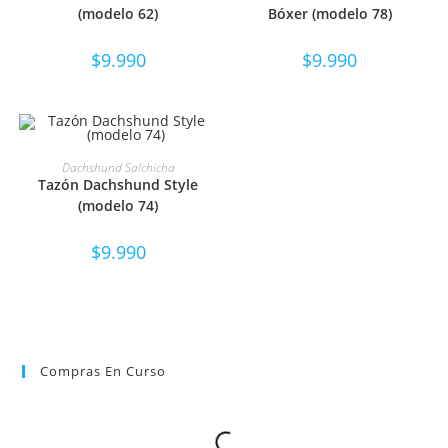
(modelo 62)
Bóxer (modelo 78)
$
9.990
$
9.990
SELECCIONAR OPCIONES
Dachshund Salchicha
Tazón Dachshund Style
(modelo 74)
$
9.990
Compras En Curso