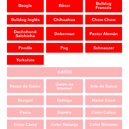
Bulldog
Beagle
Bóxer
Francés
Bulldog Inglés
Chihuahua
Chow Chow
Dachshund
Doberman
Pastor Alemán
Salchicha
Poodle
Pug
Schnauzer
Yorkshire
GATOS
Gatos de
Razas de Gatos
Arte de Gatos
Internet
Bengalí
Esfinge
Maine Coon
Persa
Siamés
Color Calico
Color Carey
Color Naranjo
Color Romano