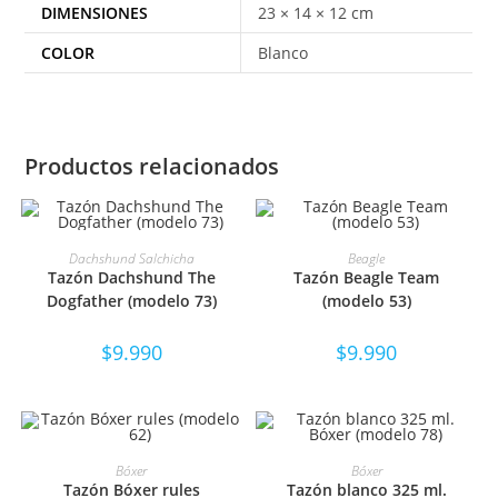
DIMENSIONES
23 × 14 × 12 cm
COLOR
Blanco
Productos relacionados
SELECCIONAR OPCIONES
SELECCIONAR OPCIONES
Dachshund Salchicha
Beagle
Tazón Dachshund The
Tazón Beagle Team
Dogfather (modelo 73)
(modelo 53)
$
9.990
$
9.990
SELECCIONAR OPCIONES
SELECCIONAR OPCIONES
Bóxer
Bóxer
Tazón Bóxer rules
Tazón blanco 325 ml.