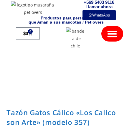
+569 5403 9116
Llamar ahora
WhatsApp
Productos para personas
que Aman a sus mascotas / Petlovers
Mamíferos Exóticos
0
$
0
Tazón Gatos Cálico «Los Calico
son Arte» (modelo 357)