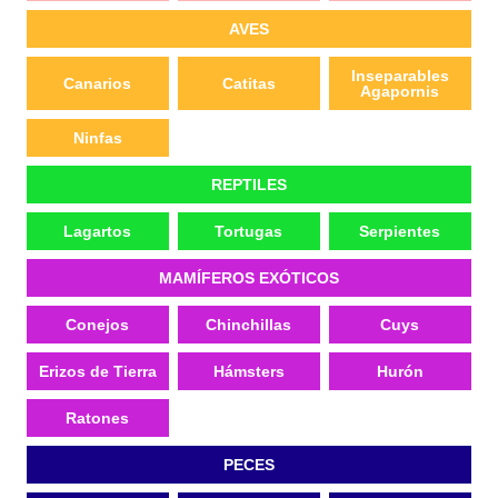
AVES
Inseparables
Canarios
Catitas
Agapornis
Ninfas
REPTILES
Lagartos
Tortugas
Serpientes
MAMÍFEROS EXÓTICOS
Conejos
Chinchillas
Cuys
Erizos de Tierra
Hámsters
Hurón
Ratones
PECES