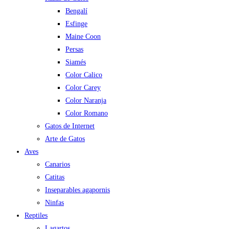
Bengalí
Esfinge
Maine Coon
Persas
Siamés
Color Calico
Color Carey
Color Naranja
Color Romano
Gatos de Internet
Arte de Gatos
Aves
Canarios
Catitas
Inseparables agapornis
Ninfas
Reptiles
Lagartos