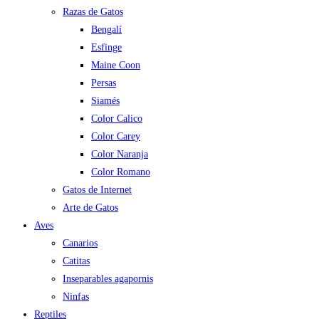
Razas de Gatos
Bengalí
Esfinge
Maine Coon
Persas
Siamés
Color Calico
Color Carey
Color Naranja
Color Romano
Gatos de Internet
Arte de Gatos
Aves
Canarios
Catitas
Inseparables agapornis
Ninfas
Reptiles