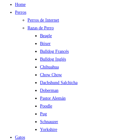
Home
Perros
Perros de Internet
Razas de Perro
Beagle
Bóxer
Bulldog Francés
Bulldog Inglés
Chihuahua
Chow Chow
Dachshund Salchicha
Doberman
Pastor Alemán
Poodle
Pug
Schnauzer
Yorkshire
Gatos