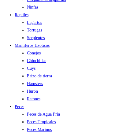
Ninfas
Reptiles
Lagartos
Tortugas
Serpientes
Mamíferos Exóticos
Conejos
Chinchillas
Cuys
Erizo de tierra
Hámsters
Hurón
Ratones
Peces
Peces de Agua Fría
Peces Tropicales
Peces Marinos