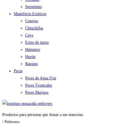
Serpientes
Mamíferos Exóticos
Conejos
Chinchillas
Cuys
Erizo de tierra
Hámsters
Hurón
Ratones
Peces
Peces de Agua Fría
Peces Tropicales
Peces Marinos
Productos para personas que Aman a sus mascotas
/ Petlovers