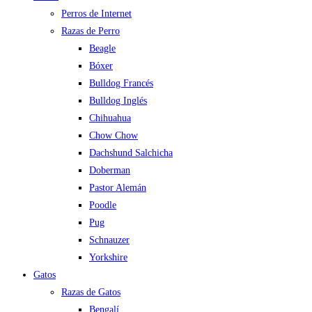
Perros de Internet
Razas de Perro
Beagle
Bóxer
Bulldog Francés
Bulldog Inglés
Chihuahua
Chow Chow
Dachshund Salchicha
Doberman
Pastor Alemán
Poodle
Pug
Schnauzer
Yorkshire
Gatos
Razas de Gatos
Bengalí