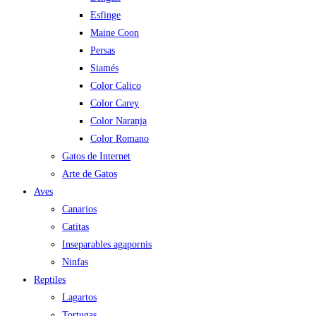
Esfinge
Maine Coon
Persas
Siamés
Color Calico
Color Carey
Color Naranja
Color Romano
Gatos de Internet
Arte de Gatos
Aves
Canarios
Catitas
Inseparables agapornis
Ninfas
Reptiles
Lagartos
Tortugas