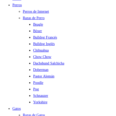
Perros
Perros de Internet
Razas de Perro
Beagle
Bóxer
Bulldog Francés
Bulldog Inglés
Chihuahua
Chow Chow
Dachshund Salchicha
Doberman
Pastor Alemán
Poodle
Pug
Schnauzer
Yorkshire
Gatos
Razas de Gatos