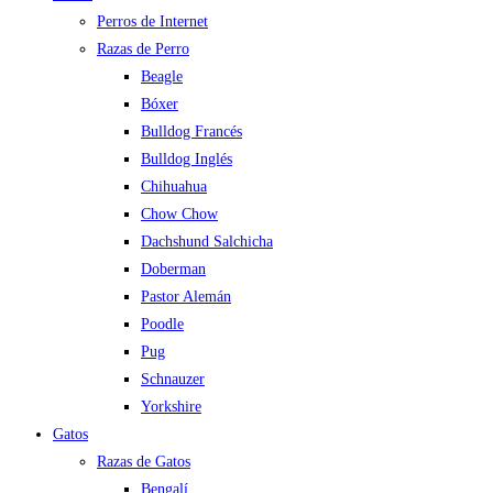
Perros de Internet
Razas de Perro
Beagle
Bóxer
Bulldog Francés
Bulldog Inglés
Chihuahua
Chow Chow
Dachshund Salchicha
Doberman
Pastor Alemán
Poodle
Pug
Schnauzer
Yorkshire
Gatos
Razas de Gatos
Bengalí