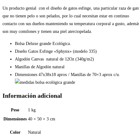
(modelo
335)
Un producto genial con el diseño de gatos esfinge, una particular raza de gat
cantidad
que no tienen pelo o son pelados, por lo cual necesitan estar en continuo
contacto con sus dueños manteniendo su temperatura corporal a gusto, ademá
son muy comilones y tienen una piel aterciopelada.
Bolsa Deluxe grande Ecológica.
Diseño Gatos Esfinge «Sphynx» (modelo 335)
Algodón Canvas natural de 12Oz (340g/m2)
Manillas de Algodón natural
Dimensiones 47x38x18 aprox / Manillas de 70×3 aprox c/u.
Información adicional
Peso
1 kg
Dimensiones
40 × 50 × 3 cm
Color
Natural