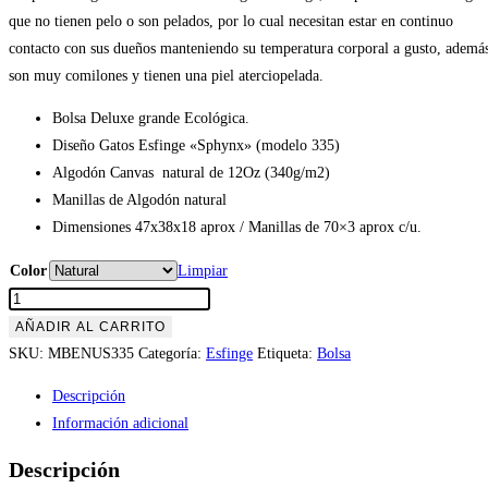
que no tienen pelo o son pelados, por lo cual necesitan estar en continuo
contacto con sus dueños manteniendo su temperatura corporal a gusto, ademá
son muy comilones y tienen una piel aterciopelada.
Bolsa Deluxe grande Ecológica.
Diseño Gatos Esfinge «Sphynx» (modelo 335)
Algodón Canvas natural de 12Oz (340g/m2)
Manillas de Algodón natural
Dimensiones 47x38x18 aprox / Manillas de 70×3 aprox c/u.
Color
Limpiar
Bolsa
Reutilizable
AÑADIR AL CARRITO
100%
SKU:
MBENUS335
Categoría:
Esfinge
Etiqueta:
Bolsa
Algodón
Descripción
Gatos
Información adicional
Esfinge
«Sphynx»
Descripción