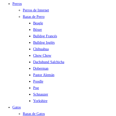
Perros
Perros de Internet
Razas de Perro
Beagle
Bóxer
Bulldog Francés
Bulldog Inglés
Chihuahua
Chow Chow
Dachshund Salchicha
Doberman
Pastor Alemán
Poodle
Pug
Schnauzer
Yorkshire
Gatos
Razas de Gatos