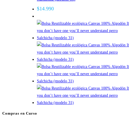
Las
$
14.990
opciones
se
pueden
elegir
en
la
página
de
producto
Compras en Curso