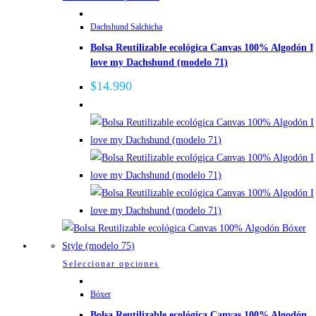
producto
Dachshund Salchicha
tiene
Bolsa Reutilizable ecológica Canvas 100% Algodón I
múltiples
love my Dachshund (modelo 71)
variantes.
Las
$
14.990
opciones
se
pueden
elegir
en
la
página
de
producto
Este
Seleccionar opciones
producto
Bóxer
tiene
Bolsa Reutilizable ecológica Canvas 100% Algodón
múltiples