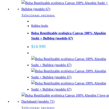
de
producto
Este
Seleccionar opciones
producto
Bulldog Inglés
tiene
Bolsa Reutilizable ecológica Canvas 100% Algodón
múltiples
Sushi + Bulldog (modelo 67)
variantes.
Las
$
14.990
opciones
se
pueden
elegir
en
la
página
de
producto
Este
Seleccionar opciones