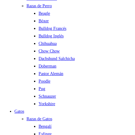
Razas de Perro
Beagle
Bóxer
Bulldog Francés
Bulldog Inglés
Chihuahua
Chow Chow
Dachshund Salchicha
Doberman
Pastor Alemán
Poodle
Pug
Schnauzer
Yorkshire
Gatos
Razas de Gatos
Bengalí
Esfinge