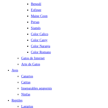
Bengalí
Esfinge
Maine Coon
Persas
Siamés
Color Calico
Color Carey
Color Naranja
Color Romano
Gatos de Internet
Arte de Gatos
Aves
Canarios
Catitas
Inseparables agapornis
Ninfas
Reptiles
Lagartos