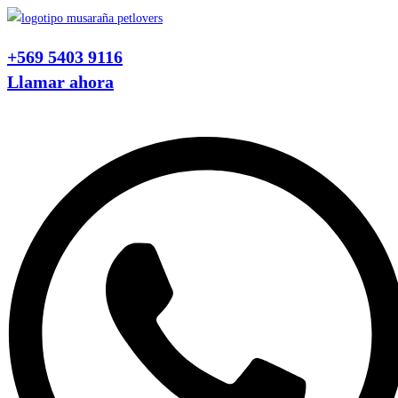
Ir
al
+569 5403 9116
contenido
Llamar ahora