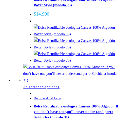
Bóxer Style (modelo 75)
variantes.
Las
$
14.990
opciones
se
pueden
elegir
en
la
página
de
producto
Este
Seleccionar opciones
producto
Dachshund Salchicha
tiene
Bolsa Reutilizable ecológica Canvas 100% Algodón I
múltiples
you don’t have one you’ll never understand perro
variantes.
Salchicha (modelo 31)