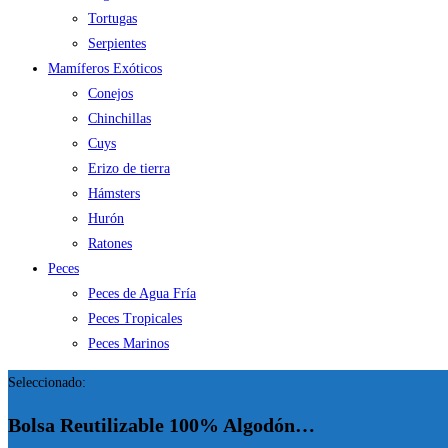
Tortugas
Serpientes
Mamíferos Exóticos
Conejos
Chinchillas
Cuys
Erizo de tierra
Hámsters
Hurón
Ratones
Peces
Peces de Agua Fría
Peces Tropicales
Peces Marinos
Seleccionado:
Bolsa Reutilizable 100% Algodón…