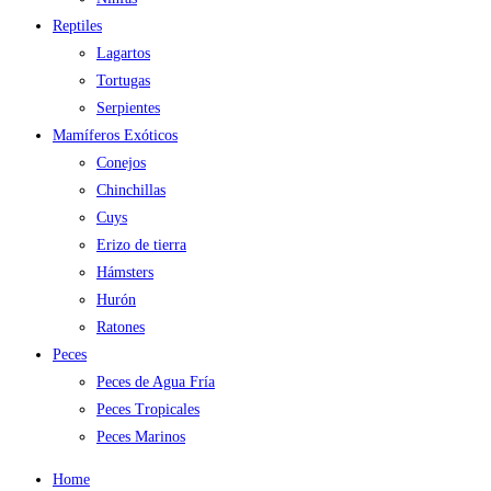
Reptiles
Lagartos
Tortugas
Serpientes
Mamíferos Exóticos
Conejos
Chinchillas
Cuys
Erizo de tierra
Hámsters
Hurón
Ratones
Peces
Peces de Agua Fría
Peces Tropicales
Peces Marinos
Home