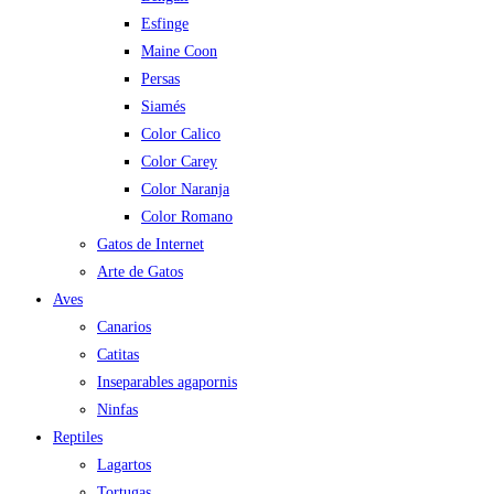
Esfinge
Maine Coon
Persas
Siamés
Color Calico
Color Carey
Color Naranja
Color Romano
Gatos de Internet
Arte de Gatos
Aves
Canarios
Catitas
Inseparables agapornis
Ninfas
Reptiles
Lagartos
Tortugas