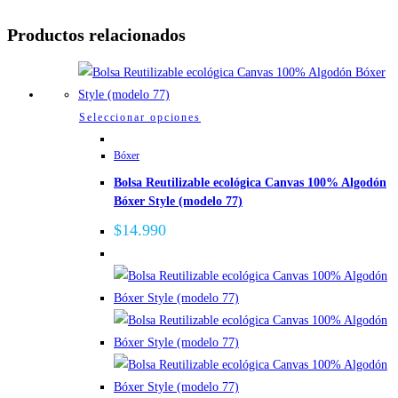
Productos relacionados
Este
Seleccionar opciones
producto
Bóxer
tiene
Bolsa Reutilizable ecológica Canvas 100% Algodón
múltiples
Bóxer Style (modelo 77)
variantes.
Las
$
14.990
opciones
se
pueden
elegir
en
la
página