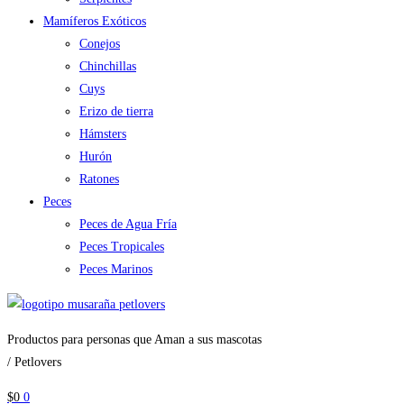
Mamíferos Exóticos
Conejos
Chinchillas
Cuys
Erizo de tierra
Hámsters
Hurón
Ratones
Peces
Peces de Agua Fría
Peces Tropicales
Peces Marinos
Productos para personas que Aman a sus mascotas
/ Petlovers
$
0
0