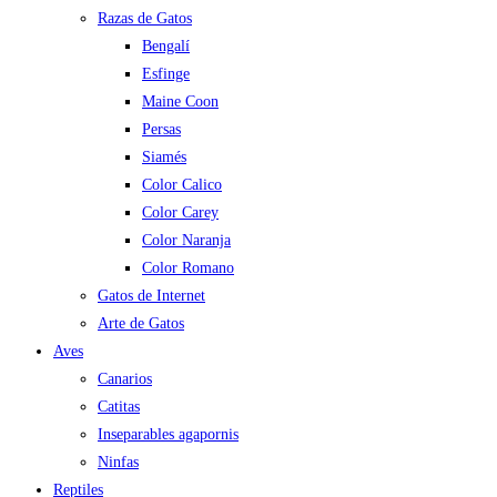
Razas de Gatos
Bengalí
Esfinge
Maine Coon
Persas
Siamés
Color Calico
Color Carey
Color Naranja
Color Romano
Gatos de Internet
Arte de Gatos
Aves
Canarios
Catitas
Inseparables agapornis
Ninfas
Reptiles