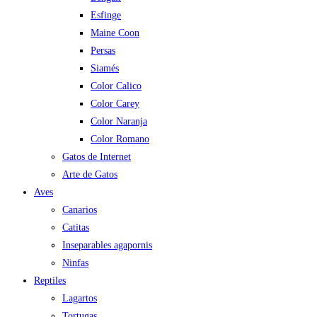
Esfinge
Maine Coon
Persas
Siamés
Color Calico
Color Carey
Color Naranja
Color Romano
Gatos de Internet
Arte de Gatos
Aves
Canarios
Catitas
Inseparables agapornis
Ninfas
Reptiles
Lagartos
Tortugas