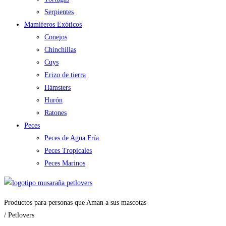
Serpientes
Mamíferos Exóticos
Conejos
Chinchillas
Cuys
Erizo de tierra
Hámsters
Hurón
Ratones
Peces
Peces de Agua Fría
Peces Tropicales
Peces Marinos
Productos para personas que Aman a sus mascotas
/ Petlovers