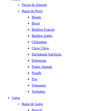
Perros de Internet
Razas de Perro
Beagle
Bóxer
Bulldog Francés
Bulldog Inglés
Chihuahua
Chow Chow
Dachshund Salchicha
Doberman
Pastor Alemán
Poodle
Pug
Schnauzer
Yorkshire
Gatos
Razas de Gatos
Bengalí