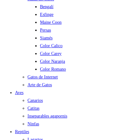
Bengalí
Esfinge
Maine Coon
Persas
Siamés
Color Calico
Color Carey
Color Naranja
Color Romano
Gatos de Internet
Arte de Gatos
Aves
Canarios
Catitas
Inseparables agapornis
Ninfas
Reptiles
Lagartos