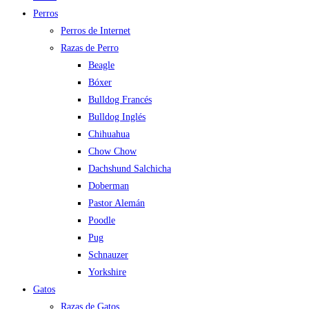
Perros
Perros de Internet
Razas de Perro
Beagle
Bóxer
Bulldog Francés
Bulldog Inglés
Chihuahua
Chow Chow
Dachshund Salchicha
Doberman
Pastor Alemán
Poodle
Pug
Schnauzer
Yorkshire
Gatos
Razas de Gatos