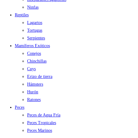
Ninfas
Reptiles
Lagartos
Tortugas
Serpientes
Mamíferos Exóticos
Conejos
Chinchillas
Cuys
Erizo de tierra
Hámsters
Hurón
Ratones
Peces
Peces de Agua Fría
Peces Tropicales
Peces Marinos