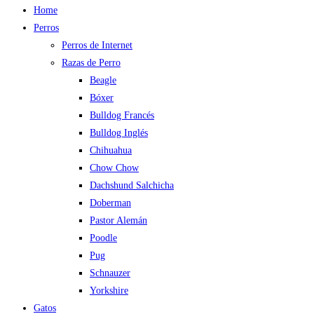
Home
Perros
Perros de Internet
Razas de Perro
Beagle
Bóxer
Bulldog Francés
Bulldog Inglés
Chihuahua
Chow Chow
Dachshund Salchicha
Doberman
Pastor Alemán
Poodle
Pug
Schnauzer
Yorkshire
Gatos