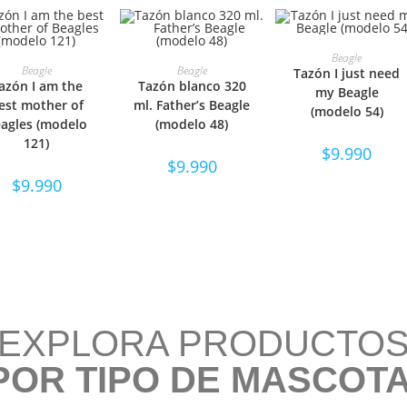
SELECCIONAR
Beagle
ELECCIONAR
SELECCIONAR
Beagle
Beagle
Tazón I just need
azón I am the
Tazón blanco 320
OPCIONES
my Beagle
OPCIONES
OPCIONES
est mother of
ml. Father’s Beagle
(modelo 54)
agles (modelo
(modelo 48)
121)
$
9.990
$
9.990
$
9.990
EXPLORA PRODUCTO
POR TIPO DE MASCOTA