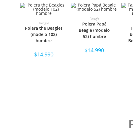
SELECCIONAR
Beagle
SELECCIONAR
S
Beagle
Polera Papá
Polera the Beagles
T
OPCIONES
Beagle (modelo
OPCIONES
(modelo 102)
b
52) hombre
hombre
Be
$
14.990
$
14.990