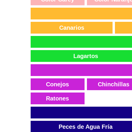
Canarios
Lagartos
Conejos
Chinchillas
Ratones
Peces de Agua Fría