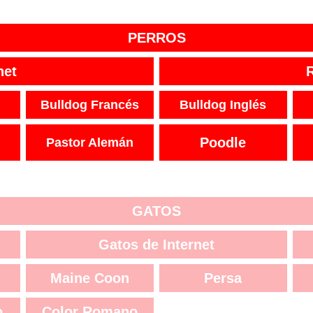
PERROS
net
Bulldog Francés
Bulldog Inglés
Poodle
Pastor Alemán
GATOS
Gatos de Internet
Maine Coon
Persa
o
Color Romano