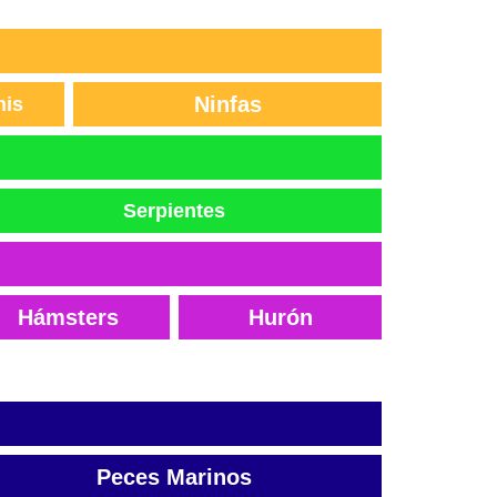
Ninfas
nis
Serpientes
Hámsters
Hurón
Peces Marinos