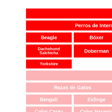
Perros de Inter
Beagle
Bóxer
Dachshund
Doberman
Salchicha
Yorkshire
Razas de Gatos
Bengalí
Esfinge
Color Carey
Color Naranj