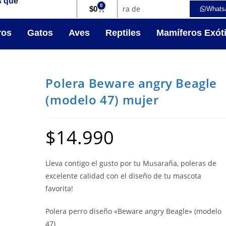
s que
0
$
0
Whats
ros
Gatos
Aves
Reptiles
Mamíferos Exót
Polera Beware angry Beagle
(modelo 47) mujer
$
14.990
Lleva contigo el gusto por tu Musaraña, poleras de
excelente calidad con el diseño de tu mascota
favorita!
Polera perro diseño «Beware angry Beagle» (modelo
47)