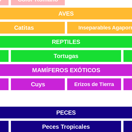
AVES
Catitas
Inseparables Agapor
REPTILES
Tortugas
MAMÍFEROS EXÓTICOS
Cuys
Erizos de Tierra
PECES
Peces Tropicales