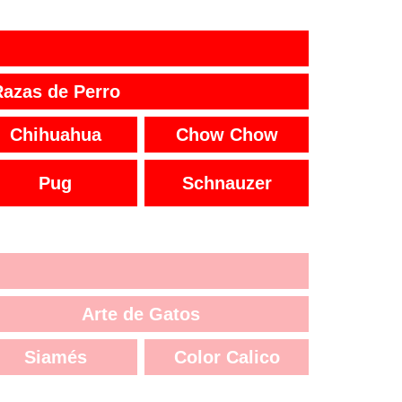
Razas de Perro
Chihuahua
Chow Chow
Pug
Schnauzer
Arte de Gatos
Siamés
Color Calico