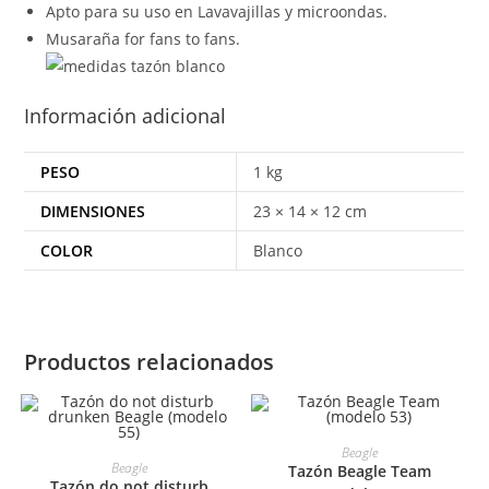
Apto para su uso en Lavavajillas y microondas.
Musaraña for fans to fans.
Información adicional
PESO
1 kg
DIMENSIONES
23 × 14 × 12 cm
COLOR
Blanco
Productos relacionados
SELECCIONAR OPCIONES
Beagle
SELECCIONAR OPCIONES
Beagle
Tazón Beagle Team
Tazón do not disturb