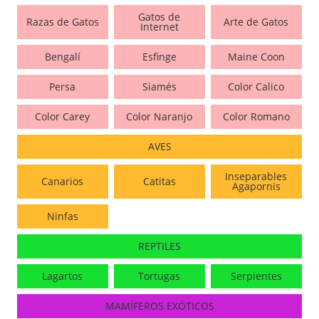
Gatos de
Razas de Gatos
Arte de Gatos
Internet
Bengalí
Esfinge
Maine Coon
Persa
Siamés
Color Calico
Color Carey
Color Naranjo
Color Romano
AVES
Inseparables
Canarios
Catitas
Agapornis
Ninfas
REPTILES
Lagartos
Tortugas
Serpientes
MAMÍFEROS EXÓTICOS