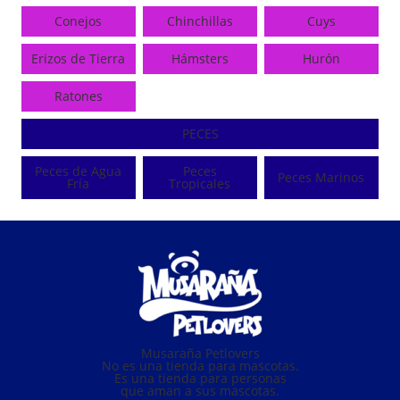
Conejos
Chinchillas
Cuys
Erizos de Tierra
Hámsters
Hurón
Ratones
PECES
Peces de Agua
Peces
Peces Marinos
Fría
Tropicales
Musaraña Petlovers
No es una tienda para mascotas.
Es una tienda para personas
que aman a sus mascotas.