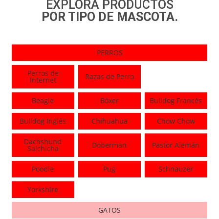
EXPLORA PRODUCTOS
POR TIPO DE MASCOTA.
PERROS
Perros de
Razas de Perro
Internet
Beagle
Bóxer
Bulldog Francés
Bulldog Inglés
Chihuahua
Chow Chow
Dachshund
Doberman
Pastor Alemán
Salchicha
Poodle
Pug
Schnauzer
Yorkshire
GATOS