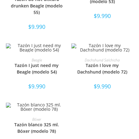
(modelo 53)
drunken Beagle (modelo
55)
$
9.990
$
9.990
SELECCIONAR OPCIONES
SELECCIONAR OPCIONES
Beagle
Dachshund Salchicha
Tazón I just need my
Tazón I love my
Beagle (modelo 54)
Dachshund (modelo 72)
$
9.990
$
9.990
SELECCIONAR OPCIONES
Bóxer
Tazón blanco 325 ml.
Bóxer (modelo 78)