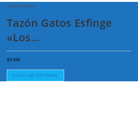
Seleccionado:
Tazón Gatos Esfinge
«Los…
$
9.990
ELIGE LAS OPCIONES