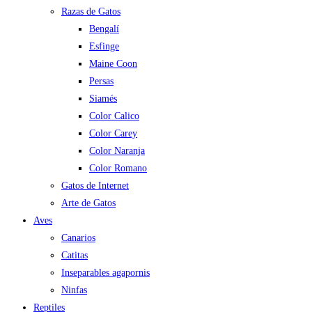
Razas de Gatos
Bengalí
Esfinge
Maine Coon
Persas
Siamés
Color Calico
Color Carey
Color Naranja
Color Romano
Gatos de Internet
Arte de Gatos
Aves
Canarios
Catitas
Inseparables agapornis
Ninfas
Reptiles