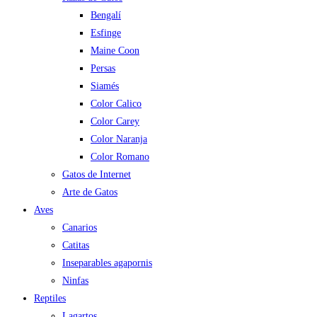
Bengalí
Esfinge
Maine Coon
Persas
Siamés
Color Calico
Color Carey
Color Naranja
Color Romano
Gatos de Internet
Arte de Gatos
Aves
Canarios
Catitas
Inseparables agapornis
Ninfas
Reptiles
Lagartos