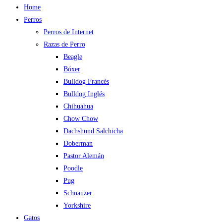
Home
Perros
Perros de Internet
Razas de Perro
Beagle
Bóxer
Bulldog Francés
Bulldog Inglés
Chihuahua
Chow Chow
Dachshund Salchicha
Doberman
Pastor Alemán
Poodle
Pug
Schnauzer
Yorkshire
Gatos