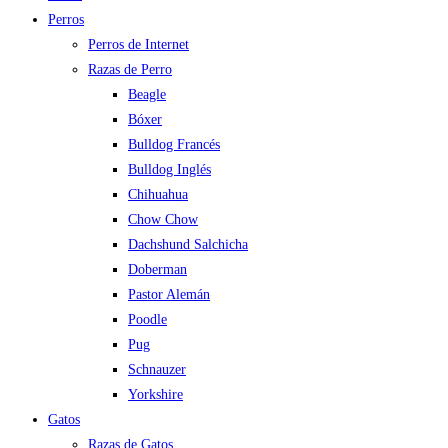
Perros
Perros de Internet
Razas de Perro
Beagle
Bóxer
Bulldog Francés
Bulldog Inglés
Chihuahua
Chow Chow
Dachshund Salchicha
Doberman
Pastor Alemán
Poodle
Pug
Schnauzer
Yorkshire
Gatos
Razas de Gatos