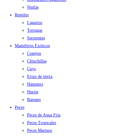
Ninfas
Reptiles
Lagartos
Tortugas
Serpientes
Mamíferos Exóticos
Conejos
Chinchillas
Cuys
Erizo de tierra
Hámsters
Hurón
Ratones
Peces
Peces de Agua Fría
Peces Tropicales
Peces Marinos