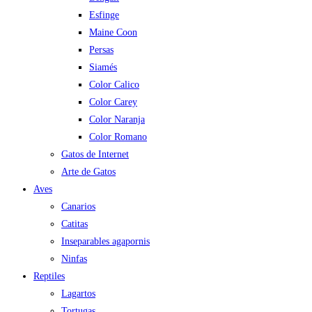
Esfinge
Maine Coon
Persas
Siamés
Color Calico
Color Carey
Color Naranja
Color Romano
Gatos de Internet
Arte de Gatos
Aves
Canarios
Catitas
Inseparables agapornis
Ninfas
Reptiles
Lagartos
Tortugas