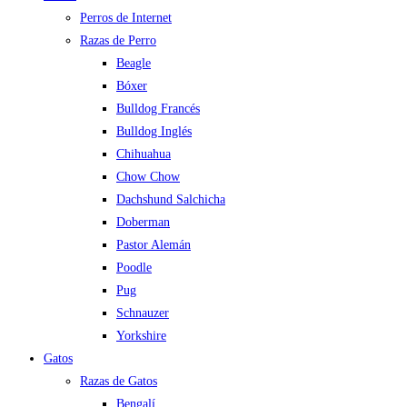
Perros de Internet
Razas de Perro
Beagle
Bóxer
Bulldog Francés
Bulldog Inglés
Chihuahua
Chow Chow
Dachshund Salchicha
Doberman
Pastor Alemán
Poodle
Pug
Schnauzer
Yorkshire
Gatos
Razas de Gatos
Bengalí