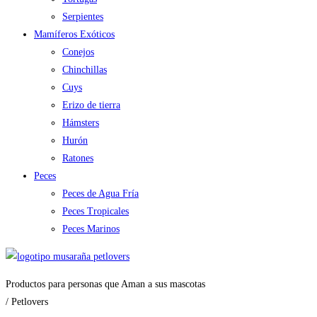
Serpientes
Mamíferos Exóticos
Conejos
Chinchillas
Cuys
Erizo de tierra
Hámsters
Hurón
Ratones
Peces
Peces de Agua Fría
Peces Tropicales
Peces Marinos
Productos para personas que Aman a sus mascotas
/ Petlovers