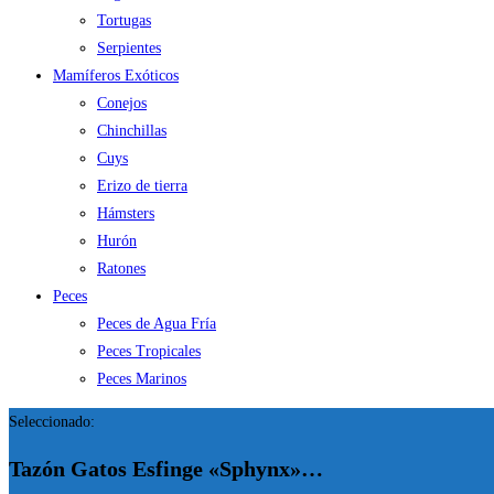
Tortugas
Serpientes
Mamíferos Exóticos
Conejos
Chinchillas
Cuys
Erizo de tierra
Hámsters
Hurón
Ratones
Peces
Peces de Agua Fría
Peces Tropicales
Peces Marinos
Seleccionado:
Tazón Gatos Esfinge «Sphynx»…