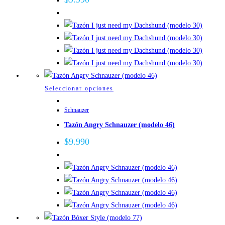
Las
opciones
se
pueden
elegir
en
la
Este
Seleccionar opciones
página
producto
de
Schnauzer
tiene
producto
Tazón Angry Schnauzer (modelo 46)
múltiples
variantes.
$
9.990
Las
opciones
se
pueden
elegir
en