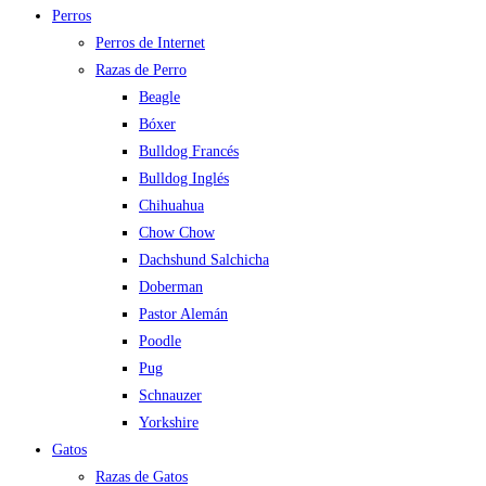
Perros
Perros de Internet
Razas de Perro
Beagle
Bóxer
Bulldog Francés
Bulldog Inglés
Chihuahua
Chow Chow
Dachshund Salchicha
Doberman
Pastor Alemán
Poodle
Pug
Schnauzer
Yorkshire
Gatos
Razas de Gatos