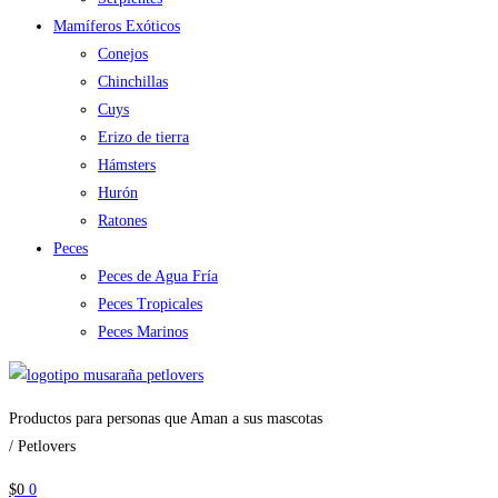
Mamíferos Exóticos
Conejos
Chinchillas
Cuys
Erizo de tierra
Hámsters
Hurón
Ratones
Peces
Peces de Agua Fría
Peces Tropicales
Peces Marinos
Productos para personas que Aman a sus mascotas
/ Petlovers
$
0
0