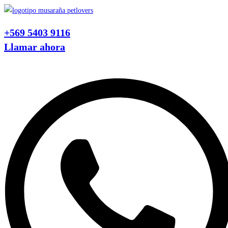
Ir
al
+569 5403 9116
contenido
Llamar ahora