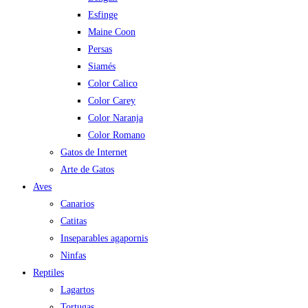
Esfinge
Maine Coon
Persas
Siamés
Color Calico
Color Carey
Color Naranja
Color Romano
Gatos de Internet
Arte de Gatos
Aves
Canarios
Catitas
Inseparables agapornis
Ninfas
Reptiles
Lagartos
Tortugas