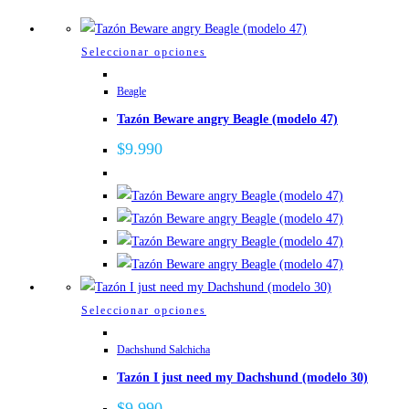
Este
Seleccionar opciones
producto
Beagle
tiene
Tazón Beware angry Beagle (modelo 47)
múltiples
variantes.
$
9.990
Las
opciones
se
pueden
elegir
en
la
Este
Seleccionar opciones
página
producto
de
Dachshund Salchicha
tiene
producto
Tazón I just need my Dachshund (modelo 30)
múltiples
variantes.
$
9.990