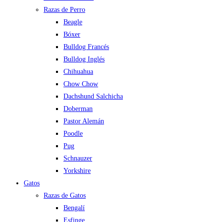
Razas de Perro
Beagle
Bóxer
Bulldog Francés
Bulldog Inglés
Chihuahua
Chow Chow
Dachshund Salchicha
Doberman
Pastor Alemán
Poodle
Pug
Schnauzer
Yorkshire
Gatos
Razas de Gatos
Bengalí
Esfinge