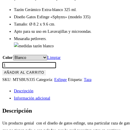
Tazón Cerámico Extra-blanco 325 ml.
Diseño Gatos Esfinge «Sphynx» (modelo 335)
Tamaño: Ø 8.2 x 9.6 cm.
Apto para su uso en Lavavajillas y microondas.
Musaraña petlovers.
Color
Limpiar
Tazón
Gatos
AÑADIR AL CARRITO
Esfinge
SKU:
MTSBUS335
Categoría:
Esfinge
Etiqueta:
Taza
«Sphynx»
Descripción
(modelo
Información adicional
335)
cantidad
Descripción
Un producto genial con el diseño de gatos esfinge, una particular raza de gat