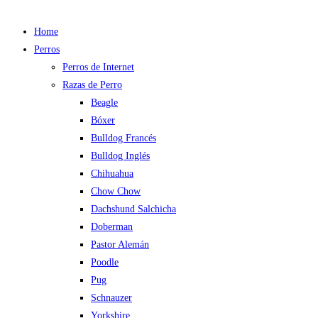
Home
Perros
Perros de Internet
Razas de Perro
Beagle
Bóxer
Bulldog Francés
Bulldog Inglés
Chihuahua
Chow Chow
Dachshund Salchicha
Doberman
Pastor Alemán
Poodle
Pug
Schnauzer
Yorkshire