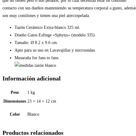
que no tienen pelo o son pelados, por lo cual necesitan estar en continuo
contacto con sus dueños manteniendo su temperatura corporal a gusto, ademá
son muy comilones y tienen una piel aterciopelada.
Tazón Cerámico Extra-blanco 325 ml.
Diseño Gatos Esfinge «Sphynx» (modelo 335)
Tamaño: Ø 8.2 x 9.6 cm.
Apto para su uso en Lavavajillas y microondas.
Musaraña for fans to fans.
Información adicional
Peso
1 kg
Dimensiones
23 × 14 × 12 cm
Color
Blanco
Productos relacionados