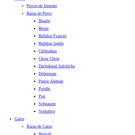
Perros de Internet
Razas de Perro
Beagle
Bóxer
Bulldog Francés
Bulldog Inglés
Chihuahua
Chow Chow
Dachshund Salchicha
Doberman
Pastor Alemán
Poodle
Pug
Schnauzer
Yorkshire
Gatos
Razas de Gatos
Bengalí