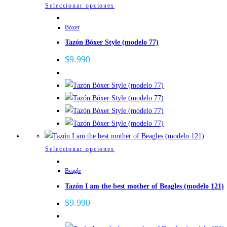
la
Este
Seleccionar opciones
página
producto
de
Bóxer
tiene
producto
Tazón Bóxer Style (modelo 77)
múltiples
variantes.
$
9.990
Las
opciones
se
pueden
elegir
en
la
Este
Seleccionar opciones
página
producto
de
Beagle
tiene
producto
Tazón I am the best mother of Beagles (modelo 121)
múltiples
variantes.
$
9.990
Las
opciones