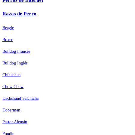
Perros de Internet
Razas de Perro
Beagle
Bóxer
Bulldog Francés
Bulldog Inglés
Chihuahua
Chow Chow
Dachshund Salchicha
Doberman
Pastor Alemán
Poodle