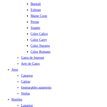
Bengalí
Esfinge
Maine Coon
Persas
Siamés
Color Calico
Color Carey
Color Naranja
Color Romano
Gatos de Internet
Arte de Gatos
Aves
Canarios
Catitas
Inseparables agapornis
Ninfas
Reptiles
Lagartos