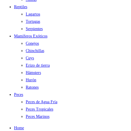
Reptiles
Lagartos
Tortugas
Serpientes
Mamíferos Exóticos
Conejos
Chinchillas
Cuys
Erizo de tierra
Hámsters
Hurón
Ratones
Peces
Peces de Agua Fría
Peces Tropicales
Peces Marinos
Home