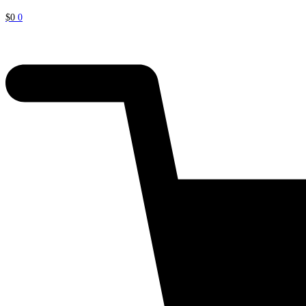
$
0
0