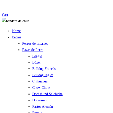
Cart
Home
Perros
Perros de Internet
Razas de Perro
Beagle
Bóxer
Bulldog Francés
Bulldog Inglés
Chihuahua
Chow Chow
Dachshund Salchicha
Doberman
Pastor Alemán
Poodle