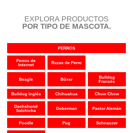
EXPLORA PRODUCTOS
POR TIPO DE MASCOTA.
PERROS
Perros de
Razas de Perro
Internet
Bulldog
Beagle
Bóxer
Francés
Bulldog Inglés
Chihuahua
Chow Chow
Dachshund
Doberman
Pastor Alemán
Salchicha
Poodle
Pug
Schnauzer