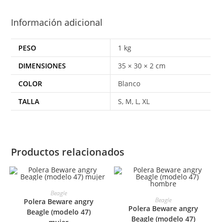
Información adicional
PESO
1 kg
DIMENSIONES
35 × 30 × 2 cm
COLOR
Blanco
TALLA
S, M, L, XL
Productos relacionados
SELECCIONAR OPCIONES
Beagle
SELECCIONAR OPCIONES
Beagle
Polera Beware angry
Polera Beware angry
Beagle (modelo 47)
Beagle (modelo 47)