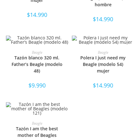
mujer
hombre
$
14.990
$
14.990
SELECCIONAR OPCIONES
SELECCIONAR OPCIONES
Beagle
Beagle
Tazón blanco 320 ml.
Polera I just need my
Father’s Beagle (modelo
Beagle (modelo 54)
48)
mujer
$
9.990
$
14.990
SELECCIONAR OPCIONES
Beagle
Tazón I am the best
mother of Beagles