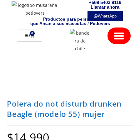
+569 5403 9116
Llamar ahora
WhatsApp
Productos para personas
que Aman a sus mascotas / Petlovers
Mamíferos Exóticos
0
$
0
Polera do not disturb drunken
Beagle (modelo 55) mujer
$
14.990