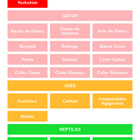
Yorkshire
GATOS
Gatos de
Razas de Gatos
Arte de Gatos
Internet
Bengalí
Esfinge
Maine Coon
Persa
Siamés
Color Calico
Color Carey
Color Naranjo
Color Romano
AVES
Inseparables
Canarios
Catitas
Agapornis
Ninfas
REPTILES