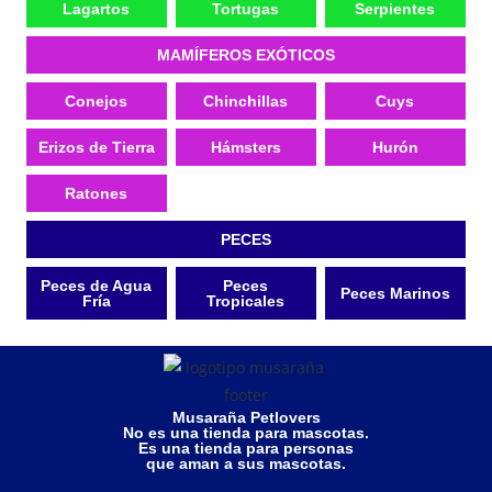
Lagartos
Tortugas
Serpientes
MAMÍFEROS EXÓTICOS
Conejos
Chinchillas
Cuys
Erizos de Tierra
Hámsters
Hurón
Ratones
PECES
Peces de Agua
Peces
Peces Marinos
Fría
Tropicales
Musaraña Petlovers
No es una tienda para mascotas.
Es una tienda para personas
que aman a sus mascotas.