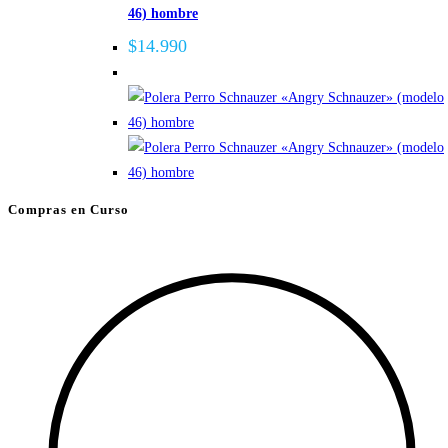
producto
46) hombre
variantes.
Las
$
14.990
opciones
se
pueden
elegir
en
la
Compras en Curso
página
de
producto