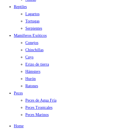
Reptiles
Lagartos
Tortugas
Serpientes
Mamíferos Exóticos
Conejos
Chinchillas
Cuys
Erizo de tierra
Hámsters
Hurón
Ratones
Peces
Peces de Agua Fría
Peces Tropicales
Peces Marinos
Home