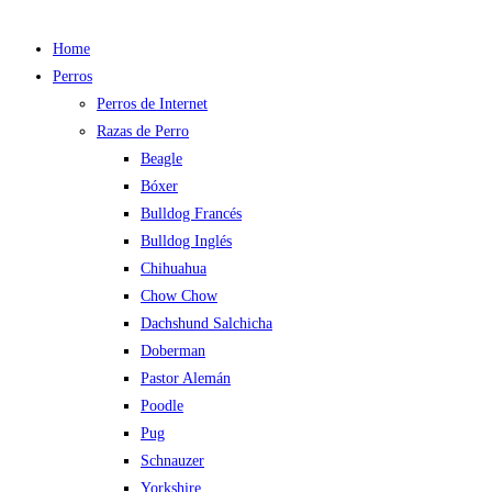
Home
Perros
Perros de Internet
Razas de Perro
Beagle
Bóxer
Bulldog Francés
Bulldog Inglés
Chihuahua
Chow Chow
Dachshund Salchicha
Doberman
Pastor Alemán
Poodle
Pug
Schnauzer
Yorkshire