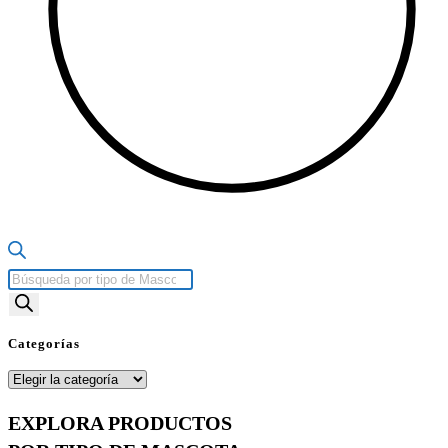
Búsqueda
de
productos
Categorías
Categorías
EXPLORA PRODUCTOS