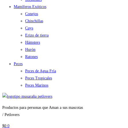
Mamíferos Exóticos
Conejos
Chinchillas
Cuys
Erizo de tierra
Hámsters
Hurón
Ratones
Peces
Peces de Agua Fría
Peces Tropicales
Peces Marinos
Productos para personas que Aman a sus mascotas
/ Petlovers
$
0
0