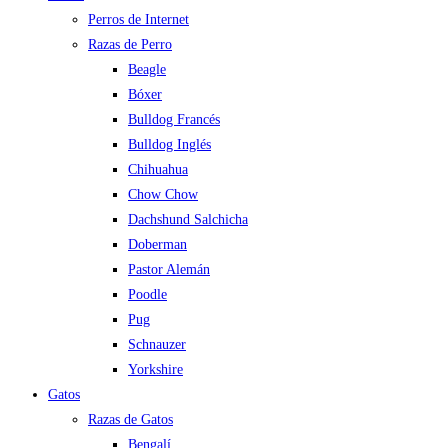
Perros de Internet
Razas de Perro
Beagle
Bóxer
Bulldog Francés
Bulldog Inglés
Chihuahua
Chow Chow
Dachshund Salchicha
Doberman
Pastor Alemán
Poodle
Pug
Schnauzer
Yorkshire
Gatos
Razas de Gatos
Bengalí