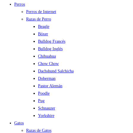
Perros
Perros de Internet
Razas de Perro
Beagle
Bóxer
Bulldog Francés
Bulldog Inglés
Chihuahua
Chow Chow
Dachshund Salchicha
Doberman
Pastor Alemán
Poodle
Pug
Schnauzer
Yorkshire
Gatos
Razas de Gatos