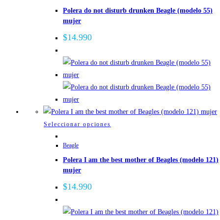
página
Polera do not disturb drunken Beagle (modelo 55)
múltiples
de
mujer
variantes.
producto
Las
$
14.990
opciones
se
pueden
elegir
en
la
página
Este
Seleccionar opciones
de
producto
Beagle
producto
tiene
Polera I am the best mother of Beagles (modelo 121)
múltiples
mujer
variantes.
Las
$
14.990
opciones
se