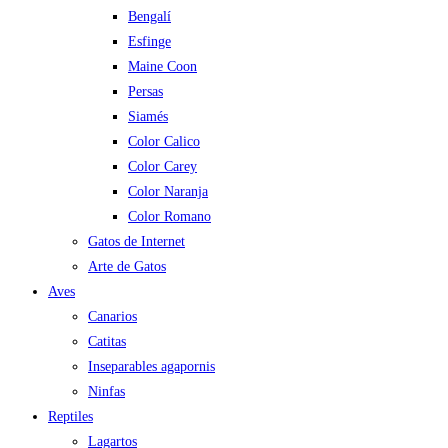
Bengalí
Esfinge
Maine Coon
Persas
Siamés
Color Calico
Color Carey
Color Naranja
Color Romano
Gatos de Internet
Arte de Gatos
Aves
Canarios
Catitas
Inseparables agapornis
Ninfas
Reptiles
Lagartos