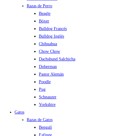
Razas de Perro
Beagle
Bóxer
Bulldog Francés
Bulldog Inglés
Chihuahua
Chow Chow
Dachshund Salchicha
Doberman
Pastor Alemán
Poodle
Pug
Schnauzer
Yorkshire
Gatos
Razas de Gatos
Bengalí
Esfinge