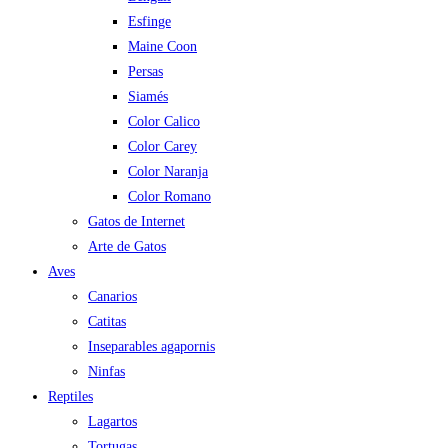
Esfinge
Maine Coon
Persas
Siamés
Color Calico
Color Carey
Color Naranja
Color Romano
Gatos de Internet
Arte de Gatos
Aves
Canarios
Catitas
Inseparables agapornis
Ninfas
Reptiles
Lagartos
Tortugas