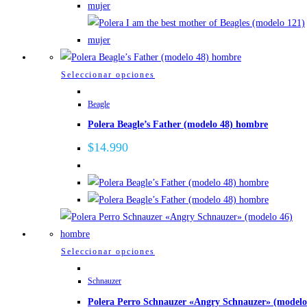
pueden
elegir
en
la
página
Este
Seleccionar opciones
de
producto
Beagle
producto
tiene
Polera Beagle’s Father (modelo 48) hombre
múltiples
variantes.
$
14.990
Las
opciones
se
pueden
elegir
en
Este
Seleccionar opciones
la
producto
página
Schnauzer
tiene
de
Polera Perro Schnauzer «Angry Schnauzer» (modelo
múltiples