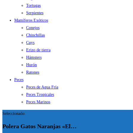
Tortugas
Serpientes
Mamíferos Exóticos
Conejos
Chinchillas
Cuys
Erizo de tierra
Hámsters
Hurón
Ratones
Peces
Peces de Agua Fría
Peces Tropicales
Peces Marinos
Seleccionado:
Polera Gatos Naranjas «El…