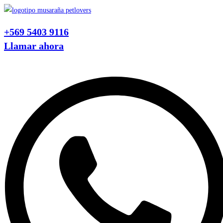
Ir
al
+569 5403 9116
contenido
Llamar ahora