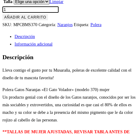
Talla
Limpiar
Polera
Gatos
AÑADIR AL CARRITO
Naranjas
SKU:
MPCBMS370
Categoría:
Naranjos
Etiqueta:
Polera
«El
Descripción
Gato
Información adicional
Volador»
(modelo
Descripción
370)
mujer
Lleva contigo el gusto por tu Musaraña, poleras de excelente calidad con el
cantidad
diseño de tu mascota favorita!
Polera Gatos Naranjas «El Gato Volador» (modelo 370) mujer
Un producto genial con el diseño de los Gatos naranjos, conocidos por ser los
más sociables y extrovertidos, una curiosidad es que casi el 80% de ellos es
macho y su color se debe a la presencia del mismo pigmento que le da color
rojizo al cabello de las personas.
**TALLAS DE MUJER AJUSTADAS, REVISAR TABLA ANTES DE