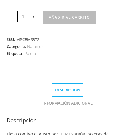
-
+
AÑADIR AL CARRITO
SKU:
MPCBMS372
Categoría:
Naranjos
Etiqueta:
Polera
DESCRIPCIÓN
INFORMACIÓN ADICIONAL
Descripción
Lleva contigo el gusto por tu Musaraña, poleras de