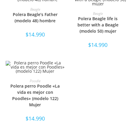
SELECCIONAR OPCIONES
Beagle
SELECCIONAR OPCIONES
Beagle
Polera Beagle’s Father
Polera Beagle life is
(modelo 48) hombre
better with a Beagle
(modelo 50) mujer
$
14.990
$
14.990
SELECCIONAR OPCIONES
Poodle
Polera perro Poodle «La
vida es mejor con
Poodles» (modelo 122)
Mujer
$
14.990