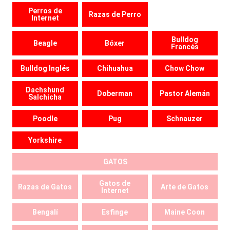
Perros de
Razas de Perro
Internet
Bulldog
Beagle
Bóxer
Francés
Bulldog Inglés
Chihuahua
Chow Chow
Dachshund
Doberman
Pastor Alemán
Salchicha
Poodle
Pug
Schnauzer
Yorkshire
GATOS
Gatos de
Razas de Gatos
Arte de Gatos
Internet
Bengalí
Esfinge
Maine Coon