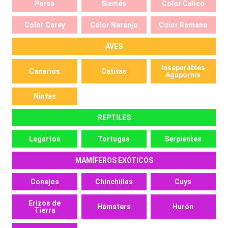
Persa
Siamés
Color Calico
Color Carey
Color Naranjo
Color Romano
AVES
Inseparables
Canarios
Catitas
Agapornis
Ninfas
REPTILES
Lagartos
Tortugas
Serpientes
MAMÍFEROS EXÓTICOS
Conejos
Chinchillas
Cuys
Erizos de
Hámsters
Hurón
Tierra