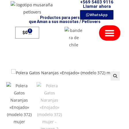
+569 5403 9116
Llamar ahora
WhatsApp
Productos para personas
que Aman a sus mascotas / Petlovers
Mamíferos Exóticos
0
$
0