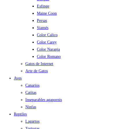
Esfinge
Maine Coon
Persas
Siamés
Color Calico
Color Carey
Color Naranja
Color Romano
Gatos de Internet
Arte de Gatos
Aves
Canarios
Catitas
Inseparables agapornis
Ninfas
Reptiles
Lagartos
Tortugas