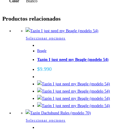
Color
Blanco
Productos relacionados
Este
Seleccionar opciones
producto
Beagle
tiene
Tazón I just need my Beagle (modelo 54)
múltiples
variantes.
$
9.990
Las
opciones
se
pueden
elegir
en
la
Este
Seleccionar opciones
página
producto