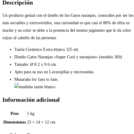
naranjoso»
Descripción
(modelo
369)
Un producto genial con el diseño de los Gatos naranjos, conocidos por ser los
cantidad
más sociables y extrovertidos, una curiosidad es que casi el 80% de ellos es
macho y su color se debe a la presencia del mismo pigmento que le da color
rojizo al cabello de las personas.
Tazón Cerámico Extra-blanco 325 ml.
Diseño Gatos Naranjas «Super Cool y naranjoso» (modelo 369)
Tamaño: Ø 8.2 x 9.6 cm.
Apto para su uso en Lavavajillas y microondas.
Musaraña for fans to fans.
Información adicional
Peso
1 kg
Dimensiones
23 × 14 × 12 cm