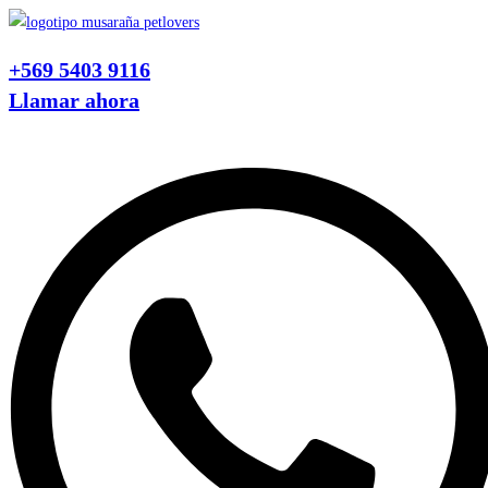
Ir
al
+569 5403 9116
contenido
Llamar ahora