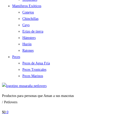
Mamíferos Exóticos
Conejos
Chinchillas
Cuys
Erizo de tierra
Hámsters
Hurón
Ratones
Peces
Peces de Agua Fría
Peces Tropicales
Peces Marinos
Productos para personas que Aman a sus mascotas
/ Petlovers
$
0
0