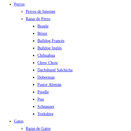
Perros
Perros de Internet
Razas de Perro
Beagle
Bóxer
Bulldog Francés
Bulldog Inglés
Chihuahua
Chow Chow
Dachshund Salchicha
Doberman
Pastor Alemán
Poodle
Pug
Schnauzer
Yorkshire
Gatos
Razas de Gatos