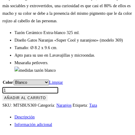
más sociables y extrovertidos, una curiosidad es que casi el 80% de ellos es
macho y su color se debe a la presencia del mismo pigmento que le da color
rojizo al cabello de las personas.
Tazón Cerámico Extra-blanco 325 ml.
Diseño Gatos Naranjas «Super Cool y naranjoso» (modelo 369)
Tamaño: Ø 8.2 x 9.6 cm.
Apto para su uso en Lavavajillas y microondas.
Musaraña petlovers.
Color
Limpiar
Tazón
Gatos
AÑADIR AL CARRITO
Naranjas
SKU:
MTSBUS369
Categoría:
Naranjos
Etiqueta:
Taza
«Super
Descripción
Cool
Información adicional
y