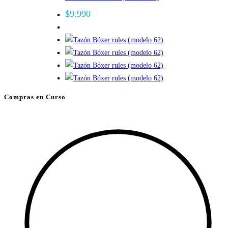
variantes.
$
9.990
Las
opciones
se
pueden
elegir
en
Compras en Curso
la
página
de
producto