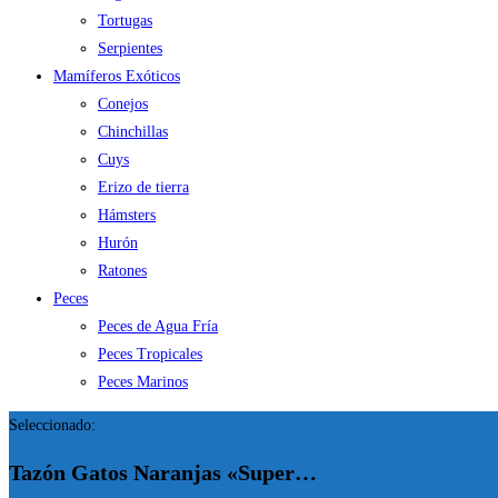
Tortugas
Serpientes
Mamíferos Exóticos
Conejos
Chinchillas
Cuys
Erizo de tierra
Hámsters
Hurón
Ratones
Peces
Peces de Agua Fría
Peces Tropicales
Peces Marinos
Seleccionado:
Tazón Gatos Naranjas «Super…