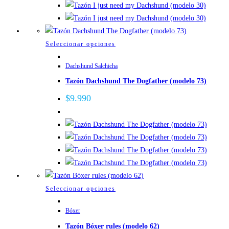
pueden
elegir
en
la
Este
Seleccionar opciones
página
producto
de
Dachshund Salchicha
tiene
producto
Tazón Dachshund The Dogfather (modelo 73)
múltiples
variantes.
$
9.990
Las
opciones
se
pueden
elegir
en
la
Este
Seleccionar opciones
página
producto
de
Bóxer
tiene
producto
Tazón Bóxer rules (modelo 62)
múltiples