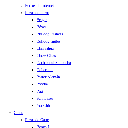
Perros de Internet
Razas de Perro
Beagle
Bóxer
Bulldog Francés
Bulldog Inglés
Chihuahua
Chow Chow
Dachshund Salchicha
Doberman
Pastor Alemán
Poodle
Pug
Schnauzer
Yorkshire
Gatos
Razas de Gatos
Bengalí