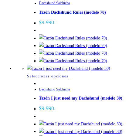
de
Dachshund Salchicha
tiene
producto
Tazón Dachshund Rules (modelo 70)
múltiples
variantes.
$
9.990
Las
opciones
se
pueden
elegir
en
la
Este
Seleccionar opciones
página
producto
de
Dachshund Salchicha
tiene
producto
Tazón I just need my Dachshund (modelo 30)
múltiples
variantes.
$
9.990
Las
opciones
se