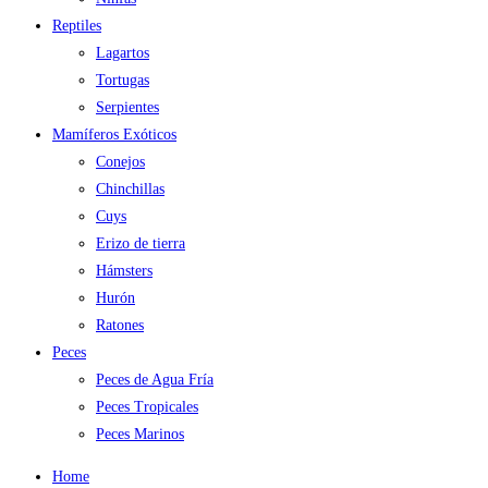
Reptiles
Lagartos
Tortugas
Serpientes
Mamíferos Exóticos
Conejos
Chinchillas
Cuys
Erizo de tierra
Hámsters
Hurón
Ratones
Peces
Peces de Agua Fría
Peces Tropicales
Peces Marinos
Home