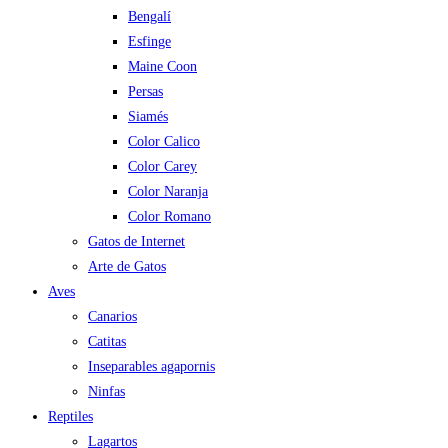
Bengalí
Esfinge
Maine Coon
Persas
Siamés
Color Calico
Color Carey
Color Naranja
Color Romano
Gatos de Internet
Arte de Gatos
Aves
Canarios
Catitas
Inseparables agapornis
Ninfas
Reptiles
Lagartos