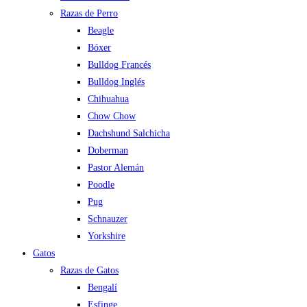
Razas de Perro
Beagle
Bóxer
Bulldog Francés
Bulldog Inglés
Chihuahua
Chow Chow
Dachshund Salchicha
Doberman
Pastor Alemán
Poodle
Pug
Schnauzer
Yorkshire
Gatos
Razas de Gatos
Bengalí
Esfinge