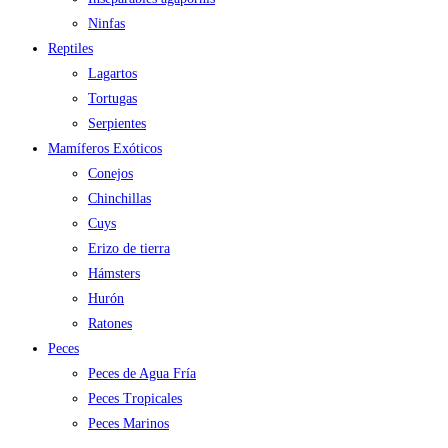
Ninfas
Reptiles
Lagartos
Tortugas
Serpientes
Mamíferos Exóticos
Conejos
Chinchillas
Cuys
Erizo de tierra
Hámsters
Hurón
Ratones
Peces
Peces de Agua Fría
Peces Tropicales
Peces Marinos