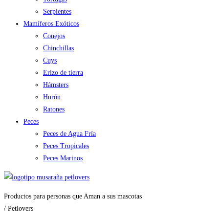
Serpientes
Mamíferos Exóticos
Conejos
Chinchillas
Cuys
Erizo de tierra
Hámsters
Hurón
Ratones
Peces
Peces de Agua Fría
Peces Tropicales
Peces Marinos
Productos para personas que Aman a sus mascotas
/ Petlovers