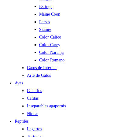
Esfinge
Maine Coon
Persas
Siamés
Color Calico
Color Carey
Color Naranja
Color Romano
Gatos de Internet
Arte de Gatos
Aves
Canarios
Catitas
Inseparables agapornis
Ninfas
Reptiles
Lagartos
Tortugas