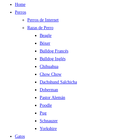
Home
Perros
Perros de Internet
Razas de Perro
Beagle
Bóxer
Bulldog Francés
Bulldog Inglés
Chihuahua
Chow Chow
Dachshund Salchicha
Doberman
Pastor Alemán
Poodle
Pug
Schnauzer
Yorkshire
Gatos