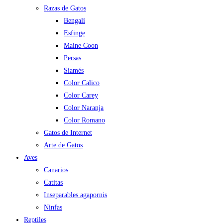
Razas de Gatos
Bengalí
Esfinge
Maine Coon
Persas
Siamés
Color Calico
Color Carey
Color Naranja
Color Romano
Gatos de Internet
Arte de Gatos
Aves
Canarios
Catitas
Inseparables agapornis
Ninfas
Reptiles