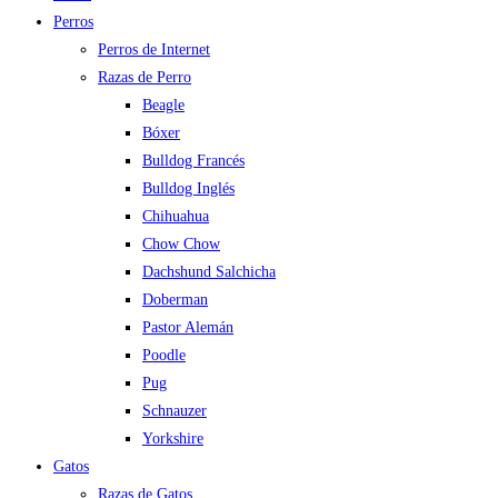
Perros
Perros de Internet
Razas de Perro
Beagle
Bóxer
Bulldog Francés
Bulldog Inglés
Chihuahua
Chow Chow
Dachshund Salchicha
Doberman
Pastor Alemán
Poodle
Pug
Schnauzer
Yorkshire
Gatos
Razas de Gatos