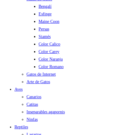
Bengalí
Esfinge
Maine Coon
Persas
Siamés
Color Calico
Color Carey
Color Naranja
Color Romano
Gatos de Internet
Arte de Gatos
Aves
Canarios
Catitas
Inseparables agapornis
Ninfas
Reptiles
Lagartos