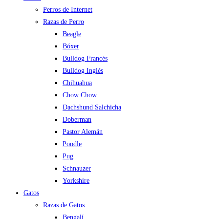
Perros de Internet
Razas de Perro
Beagle
Bóxer
Bulldog Francés
Bulldog Inglés
Chihuahua
Chow Chow
Dachshund Salchicha
Doberman
Pastor Alemán
Poodle
Pug
Schnauzer
Yorkshire
Gatos
Razas de Gatos
Bengalí