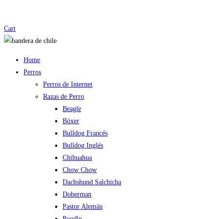
Cart
Home
Perros
Perros de Internet
Razas de Perro
Beagle
Bóxer
Bulldog Francés
Bulldog Inglés
Chihuahua
Chow Chow
Dachshund Salchicha
Doberman
Pastor Alemán
Poodle