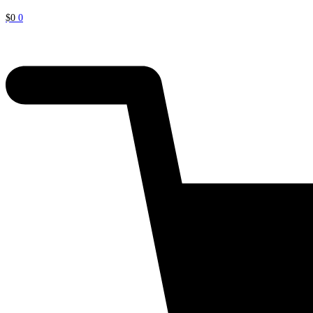
$
0
0