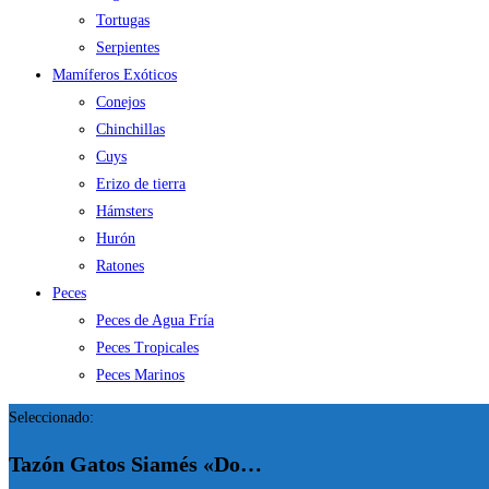
Tortugas
Serpientes
Mamíferos Exóticos
Conejos
Chinchillas
Cuys
Erizo de tierra
Hámsters
Hurón
Ratones
Peces
Peces de Agua Fría
Peces Tropicales
Peces Marinos
Seleccionado:
Tazón Gatos Siamés «Do…