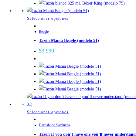
elegir
en
la
Este
Seleccionar opciones
página
producto
de
Beagle
tiene
producto
Tazón Mamá Beagle (modelo 51)
múltiples
variantes.
$
9.990
Las
opciones
se
pueden
elegir
en
la
página
Este
Seleccionar opciones
de
producto
producto
Dachshund Salchicha
tiene
Tazón If you don’t have one you’ll never understand
múltiples