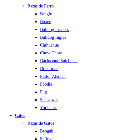
Razas de Perro
Beagle
Bóxer
Bulldog Francés
Bulldog Inglés
Chihuahua
Chow Chow
Dachshund Salchicha
Doberman
Pastor Alemán
Poodle
Pug
Schnauzer
Yorkshire
Gatos
Razas de Gatos
Bengalí
Esfinge