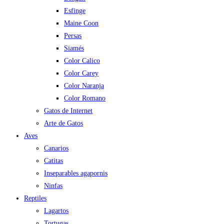
Esfinge
Maine Coon
Persas
Siamés
Color Calico
Color Carey
Color Naranja
Color Romano
Gatos de Internet
Arte de Gatos
Aves
Canarios
Catitas
Inseparables agapornis
Ninfas
Reptiles
Lagartos
Tortugas