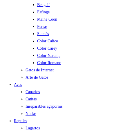
Bengalí
Esfinge
Maine Coon
Persas
Siamés
Color Calico
Color Carey
Color Naranja
Color Romano
Gatos de Internet
Arte de Gatos
Aves
Canarios
Catitas
Inseparables agapornis
Ninfas
Reptiles
Lagartos