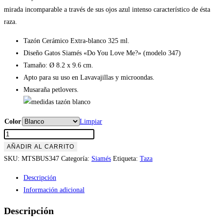
mirada incomparable a través de sus ojos azul intenso característico de ésta
raza.
Tazón Cerámico Extra-blanco 325 ml.
Diseño Gatos Siamés «Do You Love Me?» (modelo 347)
Tamaño: Ø 8.2 x 9.6 cm.
Apto para su uso en Lavavajillas y microondas.
Musaraña petlovers.
Color
Limpiar
Tazón
Gatos
AÑADIR AL CARRITO
Siamés
SKU:
MTSBUS347
Categoría:
Siamés
Etiqueta:
Taza
«Do
Descripción
You
Información adicional
Love
Me?»
Descripción