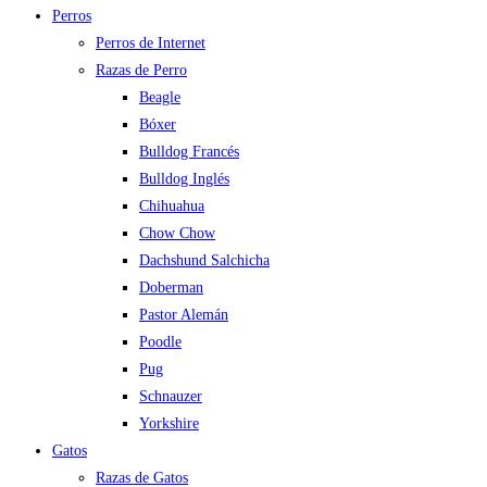
Perros
Perros de Internet
Razas de Perro
Beagle
Bóxer
Bulldog Francés
Bulldog Inglés
Chihuahua
Chow Chow
Dachshund Salchicha
Doberman
Pastor Alemán
Poodle
Pug
Schnauzer
Yorkshire
Gatos
Razas de Gatos