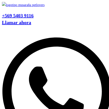
Ir
al
+569 5403 9116
contenido
Llamar ahora