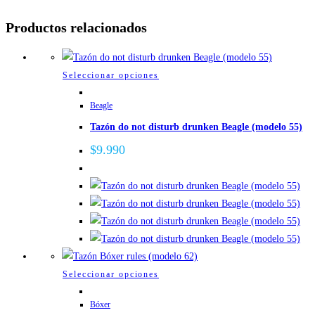
Productos relacionados
Este
Seleccionar opciones
producto
Beagle
tiene
Tazón do not disturb drunken Beagle (modelo 55)
múltiples
variantes.
$
9.990
Las
opciones
se
pueden
elegir
en
la
Este
Seleccionar opciones
página
producto
de
Bóxer
tiene