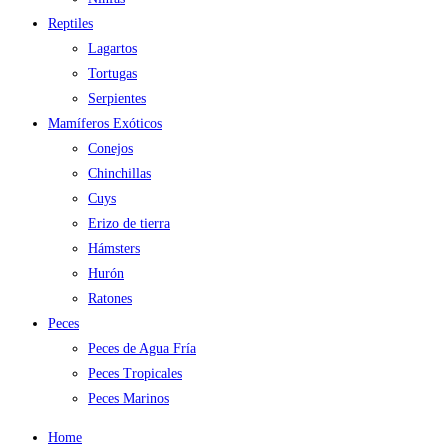
Reptiles
Lagartos
Tortugas
Serpientes
Mamíferos Exóticos
Conejos
Chinchillas
Cuys
Erizo de tierra
Hámsters
Hurón
Ratones
Peces
Peces de Agua Fría
Peces Tropicales
Peces Marinos
Home