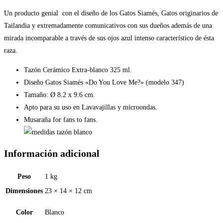
(modelo
347)
Un producto genial con el diseño de los Gatos Siamés, Gatos originarios de
cantidad
Tailandia y extremadamente comunicativos con sus dueños además de una
mirada incomparable a través de sus ojos azul intenso característico de ésta
raza.
Tazón Cerámico Extra-blanco 325 ml.
Diseño Gatos Siamés «Do You Love Me?» (modelo 347)
Tamaño: Ø 8.2 x 9.6 cm.
Apto para su uso en Lavavajillas y microondas.
Musaraña for fans to fans.
Información adicional
Peso
1 kg
Dimensiones
23 × 14 × 12 cm
Color
Blanco