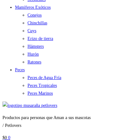
Mamíferos Exóticos
Conejos
Chinchillas
Cuys
Erizo de tierra
Hámsters
Hurón
Ratones
Peces
Peces de Agua Fría
Peces Tropicales
Peces Marinos
Productos para personas que Aman a sus mascotas
/ Petlovers
$
0
0