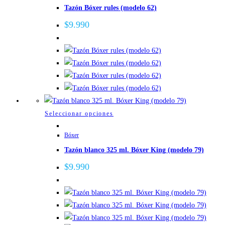
producto
Tazón Bóxer rules (modelo 62)
múltiples
variantes.
$
9.990
Las
opciones
se
pueden
elegir
en
la
Este
Seleccionar opciones
página
producto
de
Bóxer
tiene
producto
Tazón blanco 325 ml. Bóxer King (modelo 79)
múltiples
variantes.
$
9.990
Las
opciones
se
pueden