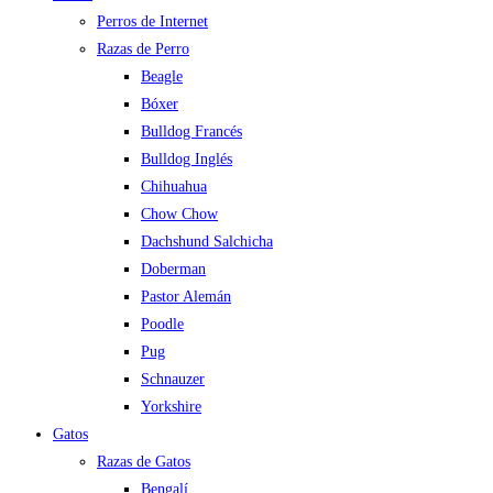
Perros de Internet
Razas de Perro
Beagle
Bóxer
Bulldog Francés
Bulldog Inglés
Chihuahua
Chow Chow
Dachshund Salchicha
Doberman
Pastor Alemán
Poodle
Pug
Schnauzer
Yorkshire
Gatos
Razas de Gatos
Bengalí