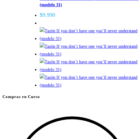
(modelo 31)
variantes.
Las
$
9.990
opciones
se
pueden
elegir
en
la
página
de
producto
Compras en Curso