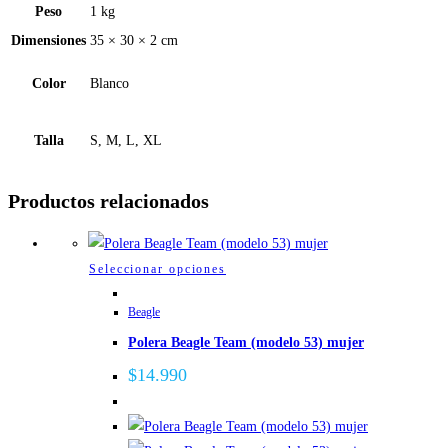
Peso
1 kg
Dimensiones
35 × 30 × 2 cm
Color
Blanco
Talla
S, M, L, XL
Productos relacionados
Este
Seleccionar opciones
producto
Beagle
tiene
Polera Beagle Team (modelo 53) mujer
múltiples
variantes.
$
14.990
Las
opciones
se