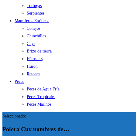
Tortugas
Serpientes
Mamíferos Exóticos
Conejos
Chinchillas
Cuys
Erizo de tierra
Hámsters
Hurón
Ratones
Peces
Peces de Agua Fría
Peces Tropicales
Peces Marinos
Seleccionado:
Polera Cuy nombres de…