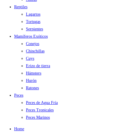
Reptiles
Lagartos
Tortugas
Serpientes
Mamíferos Exóticos
Conejos
Chinchillas
Cuys
Erizo de tierra
Hámsters
Hurón
Ratones
Peces
Peces de Agua Fría
Peces Tropicales
Peces Marinos
Home