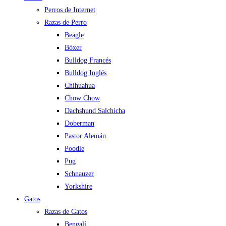
Perros de Internet
Razas de Perro
Beagle
Bóxer
Bulldog Francés
Bulldog Inglés
Chihuahua
Chow Chow
Dachshund Salchicha
Doberman
Pastor Alemán
Poodle
Pug
Schnauzer
Yorkshire
Gatos
Razas de Gatos
Bengalí