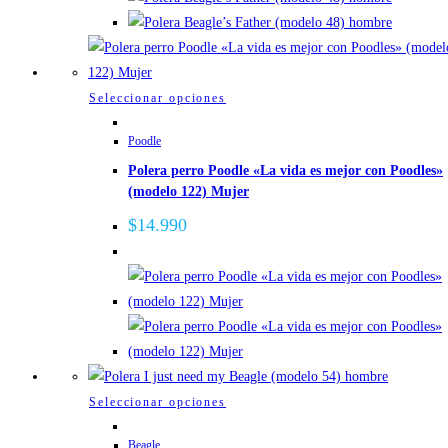
se
pueden
elegir
en
Este
Seleccionar opciones
la
producto
página
Poodle
tiene
de
Polera perro Poodle «La vida es mejor con Poodles»
múltiples
producto
(modelo 122) Mujer
variantes.
Las
$
14.990
opciones
se
pueden
elegir
en
la
página
Este
Seleccionar opciones
de
producto
Beagle
producto