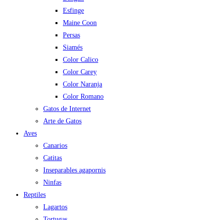
Esfinge
Maine Coon
Persas
Siamés
Color Calico
Color Carey
Color Naranja
Color Romano
Gatos de Internet
Arte de Gatos
Aves
Canarios
Catitas
Inseparables agapornis
Ninfas
Reptiles
Lagartos
Tortugas