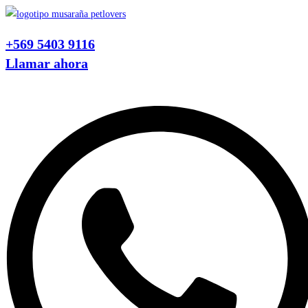
Ir
al
+569 5403 9116
contenido
Llamar ahora