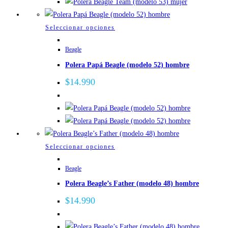
pueden
elegir
Este
Seleccionar opciones
en
producto
la
Beagle
tiene
página
Polera Papá Beagle (modelo 52) hombre
múltiples
de
variantes.
$
14.990
producto
Las
opciones
se
pueden
elegir
Este
Seleccionar opciones
en
producto
la
Beagle
tiene
página
Polera Beagle’s Father (modelo 48) hombre
múltiples
de
variantes.
$
14.990
producto
Las
opciones