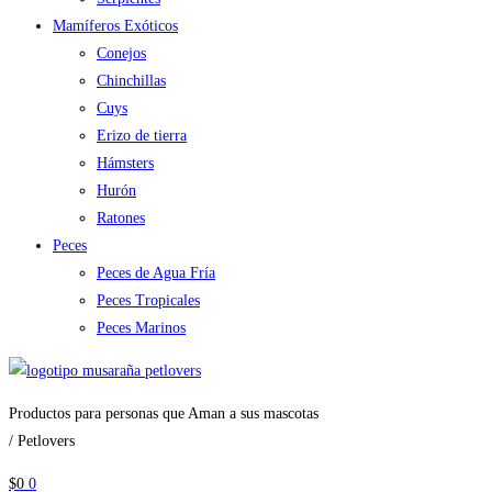
Mamíferos Exóticos
Conejos
Chinchillas
Cuys
Erizo de tierra
Hámsters
Hurón
Ratones
Peces
Peces de Agua Fría
Peces Tropicales
Peces Marinos
Productos para personas que Aman a sus mascotas
/ Petlovers
$
0
0