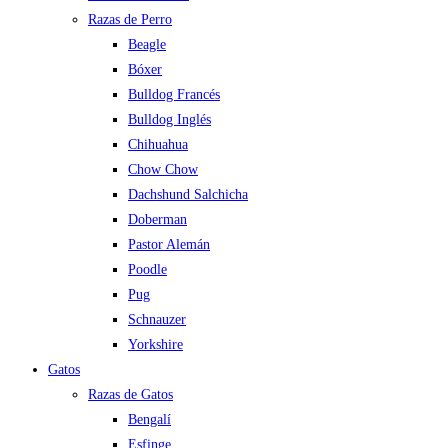
Razas de Perro
Beagle
Bóxer
Bulldog Francés
Bulldog Inglés
Chihuahua
Chow Chow
Dachshund Salchicha
Doberman
Pastor Alemán
Poodle
Pug
Schnauzer
Yorkshire
Gatos
Razas de Gatos
Bengalí
Esfinge