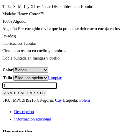
Tallas S, M, L y XL estándar Disponibles para Hombre
Modelo: Heavy Cotton™
100% Algodón
Algodón Pre-encogido (evita que la prenda se deforme o encoja en los
lavados)
Fabricación Tubular
Cinta tapacostura en cuello y hombros
Doble puntada en mangas y cuello.
Color
Talla
Limpiar
Polera
Cuy
AÑADIR AL CARRITO
nombres
SKU:
MPCBHS215
Categoría:
Cuy
Etiqueta:
Polera
de
Descripción
cuy
Información adicional
(modelo
215)
Descripción