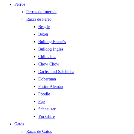
Perros
Perros de Internet
Razas de Perro
Beagle
Bóxer
Bulldog Francés
Bulldog Inglés
Chihuahua
Chow Chow
Dachshund Salchicha
Doberman
Pastor Alemán
Poodle
Pug
Schnauzer
Yorkshire
Gatos
Razas de Gatos