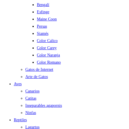
Bengalí
Esfinge
Maine Coon
Persas
Siamés
Color Calico
Color Carey
Color Naranja
Color Romano
Gatos de Internet
Arte de Gatos
Aves
Canarios
Catitas
Inseparables agapornis
Ninfas
Reptiles
Lagartos