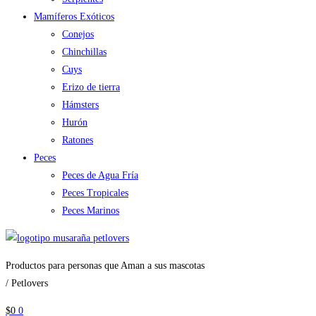
Mamíferos Exóticos
Conejos
Chinchillas
Cuys
Erizo de tierra
Hámsters
Hurón
Ratones
Peces
Peces de Agua Fría
Peces Tropicales
Peces Marinos
Productos para personas que Aman a sus mascotas
/ Petlovers
$
0
0