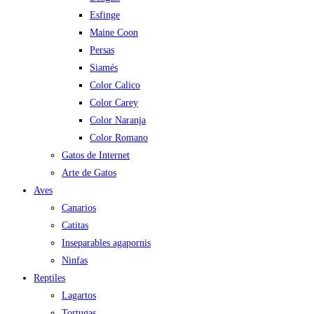
Esfinge
Maine Coon
Persas
Siamés
Color Calico
Color Carey
Color Naranja
Color Romano
Gatos de Internet
Arte de Gatos
Aves
Canarios
Catitas
Inseparables agapornis
Ninfas
Reptiles
Lagartos
Tortugas