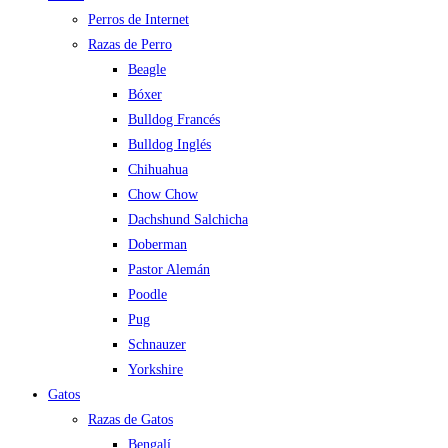
Perros de Internet
Razas de Perro
Beagle
Bóxer
Bulldog Francés
Bulldog Inglés
Chihuahua
Chow Chow
Dachshund Salchicha
Doberman
Pastor Alemán
Poodle
Pug
Schnauzer
Yorkshire
Gatos
Razas de Gatos
Bengalí