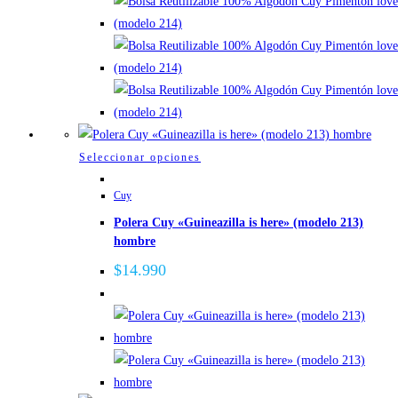
pueden
elegir
en
la
página
de
producto
Este
Seleccionar opciones
producto
Cuy
tiene
Polera Cuy «Guineazilla is here» (modelo 213)
múltiples
hombre
variantes.
Las
$
14.990
opciones
se
pueden
elegir
en