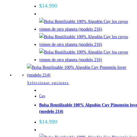
Las
$
14.990
opciones
se
pueden
elegir
en
la
página
de
producto
Este
Seleccionar opciones
producto
Cuy
tiene
Bolsa Reutilizable 100% Algodón Cuy Pimentón lov
múltiples
(modelo 214)
variantes.
Las
$
14.990
opciones
se