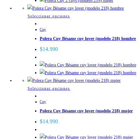
pueden
elegir
Este
Seleccionar opciones
en
producto
la
Cuy
tiene
página
Polera Cuy Bésame cuy lover (modelo 218) hombre
múltiples
de
variantes.
$
14.990
producto
Las
opciones
se
pueden
elegir
Este
Seleccionar opciones
en
producto
la
Cuy
tiene
página
Polera Cuy Bésame cuy lover (modelo 218) mujer
múltiples
de
variantes.
$
14.990
producto
Las
opciones