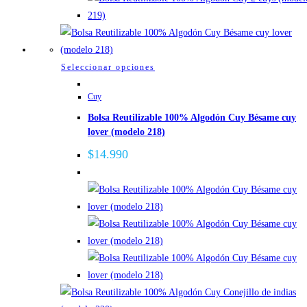
página
de
producto
Este
Seleccionar opciones
producto
Cuy
tiene
Bolsa Reutilizable 100% Algodón Cuy Bésame cuy
múltiples
lover (modelo 218)
variantes.
Las
$
14.990
opciones
se
pueden
elegir
en
la
página
de
producto