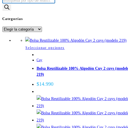
Búsqueda
de
productos
Categorías
Categorías
Este
Seleccionar opciones
producto
Cuy
tiene
Bolsa Reutilizable 100% Algodón Cuy 2 cuys (model
múltiples
219)
variantes.
Las
$
14.990
opciones
se
pueden
elegir
en
la