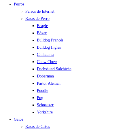
Perros
Perros de Internet
Razas de Perro
Beagle
Bóxer
Bulldog Francés
Bulldog Inglés
Chihuahua
Chow Chow
Dachshund Salchicha
Doberman
Pastor Alemán
Poodle
Pug
Schnauzer
Yorkshire
Gatos
Razas de Gatos