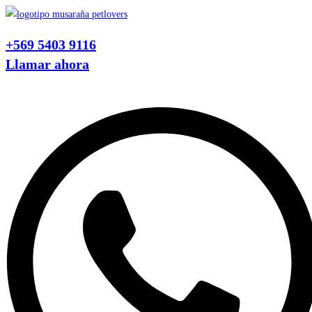
Ir
al
+569 5403 9116
contenido
Llamar ahora