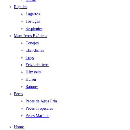
Reptiles
Lagartos
Tortugas
Serpientes
Mamíferos Exóticos
Conejos
Chinchillas
Cuys
Erizo de tierra
Hámsters
Hurón
Ratones
Peces
Peces de Agua Fría
Peces Tropicales
Peces Marinos
Home