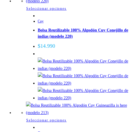
Este
Seleccionar opciones
producto
Cuy
tiene
Bolsa Reutilizable 100% Algodón Cuy Conejillo de
múltiples
indias (modelo 220)
variantes.
Las
$
14.990
opciones
se
pueden
elegir
en
la
página
de
producto
Este
Seleccionar opciones
producto