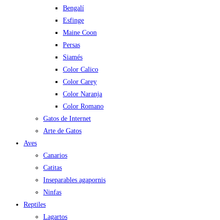
Bengalí
Esfinge
Maine Coon
Persas
Siamés
Color Calico
Color Carey
Color Naranja
Color Romano
Gatos de Internet
Arte de Gatos
Aves
Canarios
Catitas
Inseparables agapornis
Ninfas
Reptiles
Lagartos