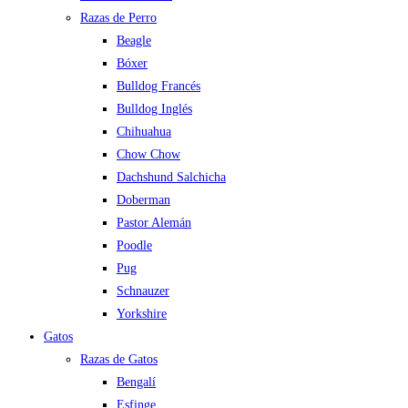
Razas de Perro
Beagle
Bóxer
Bulldog Francés
Bulldog Inglés
Chihuahua
Chow Chow
Dachshund Salchicha
Doberman
Pastor Alemán
Poodle
Pug
Schnauzer
Yorkshire
Gatos
Razas de Gatos
Bengalí
Esfinge