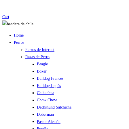
Cart
Home
Perros
Perros de Internet
Razas de Perro
Beagle
Bóxer
Bulldog Francés
Bulldog Inglés
Chihuahua
Chow Chow
Dachshund Salchicha
Doberman
Pastor Alemán
Poodle