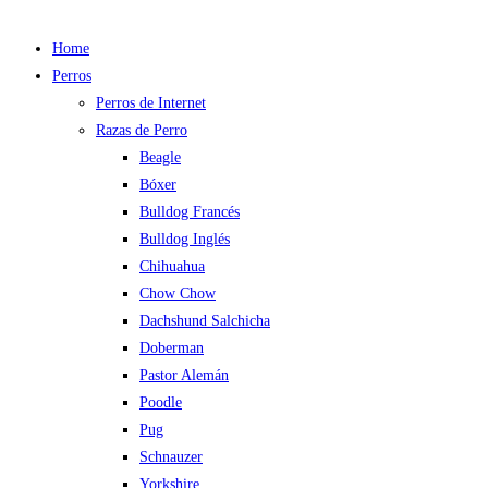
Home
Perros
Perros de Internet
Razas de Perro
Beagle
Bóxer
Bulldog Francés
Bulldog Inglés
Chihuahua
Chow Chow
Dachshund Salchicha
Doberman
Pastor Alemán
Poodle
Pug
Schnauzer
Yorkshire