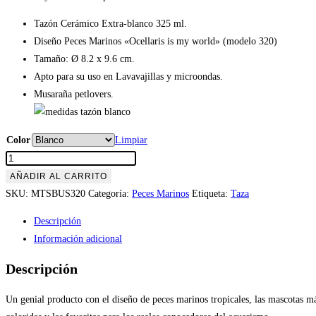
Tazón Cerámico Extra-blanco 325 ml.
Diseño Peces Marinos «Ocellaris is my world» (modelo 320)
Tamaño: Ø 8.2 x 9.6 cm.
Apto para su uso en Lavavajillas y microondas.
Musaraña petlovers.
Color
Limpiar
Tazón
Peces
AÑADIR AL CARRITO
Marinos
SKU:
MTSBUS320
Categoría:
Peces Marinos
Etiqueta:
Taza
«Ocellaris
Descripción
is
Información adicional
my
world»
Descripción
(modelo
320)
Un genial producto con el diseño de peces marinos tropicales, las mascotas m