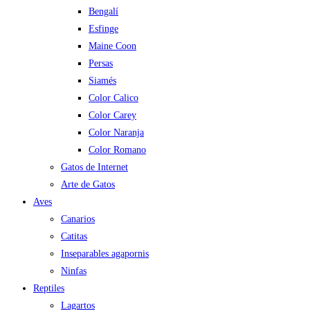
Bengalí
Esfinge
Maine Coon
Persas
Siamés
Color Calico
Color Carey
Color Naranja
Color Romano
Gatos de Internet
Arte de Gatos
Aves
Canarios
Catitas
Inseparables agapornis
Ninfas
Reptiles
Lagartos