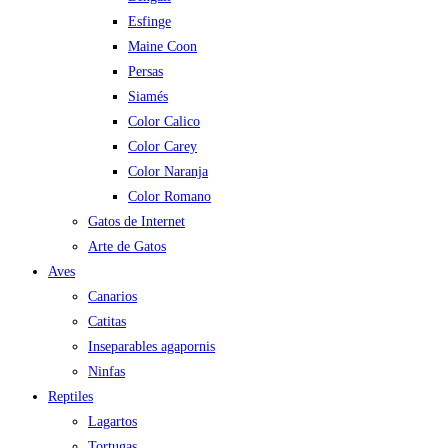
Esfinge
Maine Coon
Persas
Siamés
Color Calico
Color Carey
Color Naranja
Color Romano
Gatos de Internet
Arte de Gatos
Aves
Canarios
Catitas
Inseparables agapornis
Ninfas
Reptiles
Lagartos
Tortugas