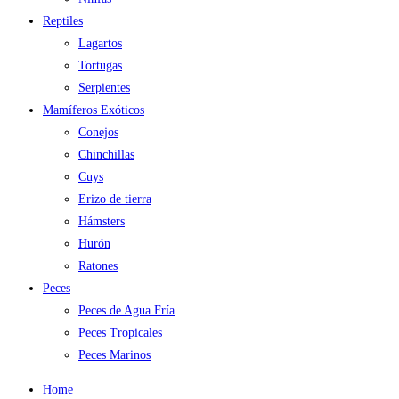
Reptiles
Lagartos
Tortugas
Serpientes
Mamíferos Exóticos
Conejos
Chinchillas
Cuys
Erizo de tierra
Hámsters
Hurón
Ratones
Peces
Peces de Agua Fría
Peces Tropicales
Peces Marinos
Home