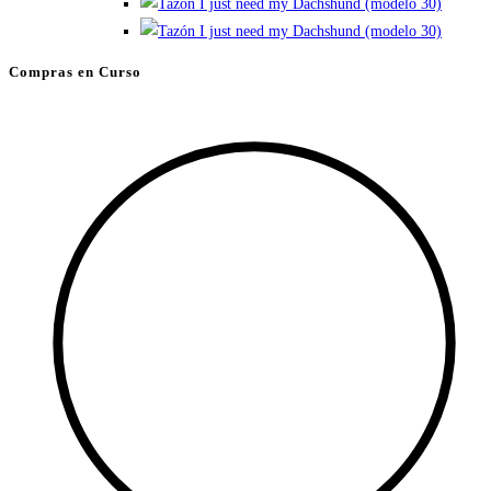
elegir
en
Compras en Curso
la
página
de
producto