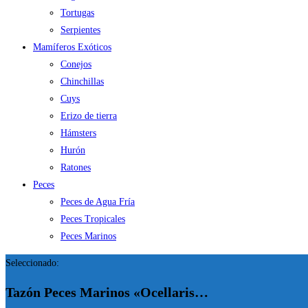
Tortugas
Serpientes
Mamíferos Exóticos
Conejos
Chinchillas
Cuys
Erizo de tierra
Hámsters
Hurón
Ratones
Peces
Peces de Agua Fría
Peces Tropicales
Peces Marinos
Seleccionado:
Tazón Peces Marinos «Ocellaris…