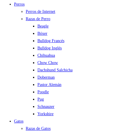
Perros
Perros de Internet
Razas de Perro
Beagle
Bóxer
Bulldog Francés
Bulldog Inglés
Chihuahua
Chow Chow
Dachshund Salchicha
Doberman
Pastor Alemán
Poodle
Pug
Schnauzer
Yorkshire
Gatos
Razas de Gatos