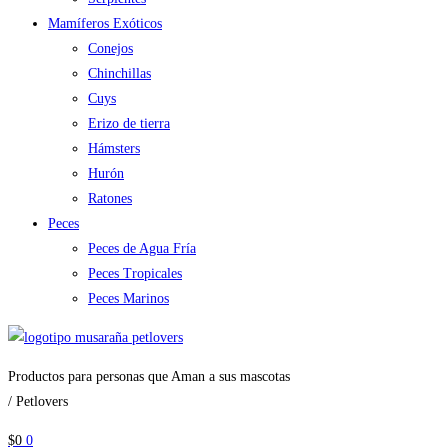
Mamíferos Exóticos
Conejos
Chinchillas
Cuys
Erizo de tierra
Hámsters
Hurón
Ratones
Peces
Peces de Agua Fría
Peces Tropicales
Peces Marinos
Productos para personas que Aman a sus mascotas
/ Petlovers
$
0
0