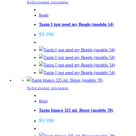
Este
Seleccionar opciones
producto
Beagle
tiene
Tazón I just need my Beagle (modelo 54)
múltiples
variantes.
$
9.990
Las
opciones
se
pueden
elegir
en
la
Este
Seleccionar opciones
página
producto
de
Bóxer
tiene
producto
Tazón blanco 325 ml. Bóxer (modelo 78)
múltiples
variantes.
$
9.990
Las
opciones