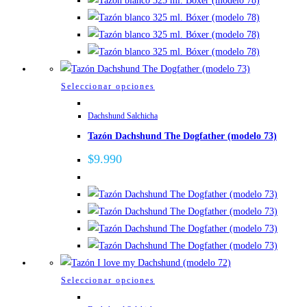
se
pueden
elegir
en
la
Este
Seleccionar opciones
página
producto
de
Dachshund Salchicha
tiene
producto
Tazón Dachshund The Dogfather (modelo 73)
múltiples
variantes.
$
9.990
Las
opciones
se
pueden
elegir
en
la
Este
Seleccionar opciones
página
producto