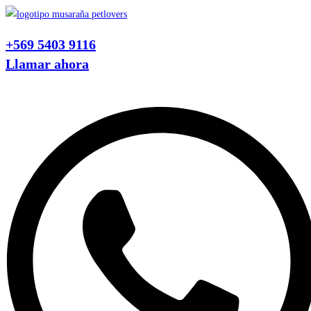
Ir
al
+569 5403 9116
contenido
Llamar ahora