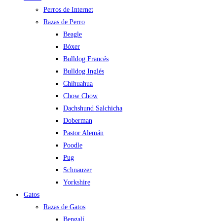
Perros de Internet
Razas de Perro
Beagle
Bóxer
Bulldog Francés
Bulldog Inglés
Chihuahua
Chow Chow
Dachshund Salchicha
Doberman
Pastor Alemán
Poodle
Pug
Schnauzer
Yorkshire
Gatos
Razas de Gatos
Bengalí