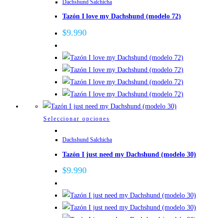
de
Dachshund Salchicha
tiene
producto
Tazón I love my Dachshund (modelo 72)
múltiples
variantes.
$
9.990
Las
opciones
se
pueden
elegir
en
la
Este
Seleccionar opciones
página
producto
de
Dachshund Salchicha
tiene
producto
Tazón I just need my Dachshund (modelo 30)
múltiples
variantes.
$
9.990
Las
opciones
se
pueden