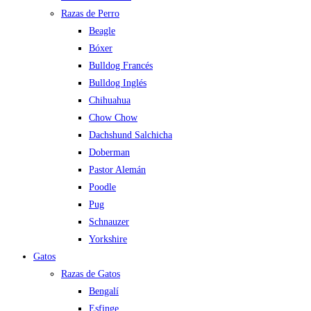
Razas de Perro
Beagle
Bóxer
Bulldog Francés
Bulldog Inglés
Chihuahua
Chow Chow
Dachshund Salchicha
Doberman
Pastor Alemán
Poodle
Pug
Schnauzer
Yorkshire
Gatos
Razas de Gatos
Bengalí
Esfinge