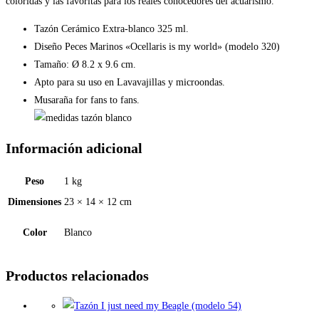
cantidad
coloridas y las favoritas para los reales conocedores del acuarismo.
Tazón Cerámico Extra-blanco 325 ml.
Diseño Peces Marinos «Ocellaris is my world» (modelo 320)
Tamaño: Ø 8.2 x 9.6 cm.
Apto para su uso en Lavavajillas y microondas.
Musaraña for fans to fans.
Información adicional
Peso
1 kg
Dimensiones
23 × 14 × 12 cm
Color
Blanco
Productos relacionados